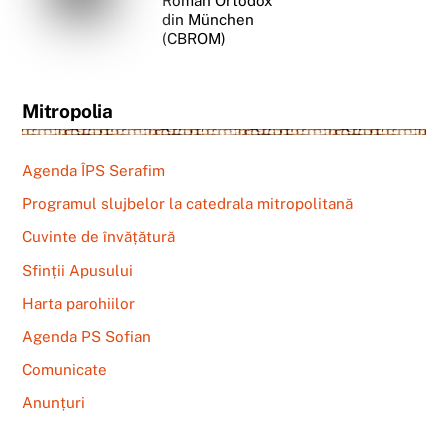
Român Ortodox
din München
(CBROM)
Mitropolia
Agenda ÎPS Serafim
Programul slujbelor la catedrala mitropolitană
Cuvinte de învățătură
Sfinții Apusului
Harta parohiilor
Agenda PS Sofian
Comunicate
Anunțuri