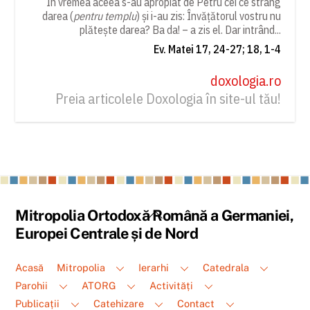
În vremea aceea s-au apropiat de Petru cei ce strâng
darea (
pentru templu
) și i-au zis: Învățătorul vostru nu
plătește darea? Ba da! – a zis el. Dar intrând...
Ev. Matei 17, 24-27; 18, 1-4
doxologia.ro
Preia articolele Doxologia în site-ul tău!
Back
Mitropolia Ortodoxă Română a Germaniei,
To
Europei Centrale și de Nord
Top
Acasă
Mitropolia
Ierarhi
Catedrala
Parohii
ATORG
Activități
Publicații
Catehizare
Contact