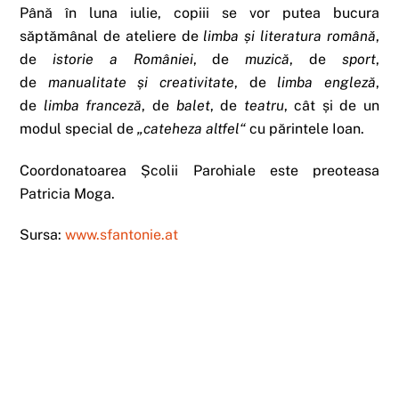
Până în luna iulie, copiii se vor putea bucura
săptămânal de ateliere de
limba și literatura română
,
de
istorie a României
, de
muzică
, de
sport
,
de
manualitate și creativitate
, de
limba engleză
,
de
limba franceză
, de
balet
, de
teatru
, cât și de un
modul special de
„cateheza altfel“
cu părintele Ioan.
Coordonatoarea Școlii Parohiale este preoteasa
Patricia Moga.
Sursa:
www.sfantonie.at