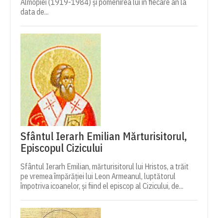
Almopiei (1919-1984) și pomenirea lui în fiecare an la
data de...
Sfântul Ierarh Emilian Mărturisitorul,
Episcopul Cizicului
Sfântul Ierarh Emilian, mărturisitorul lui Hristos, a trăit
pe vremea împărăției lui Leon Armeanul, luptătorul
împotriva icoanelor, și fiind el episcop al Cizicului, de...