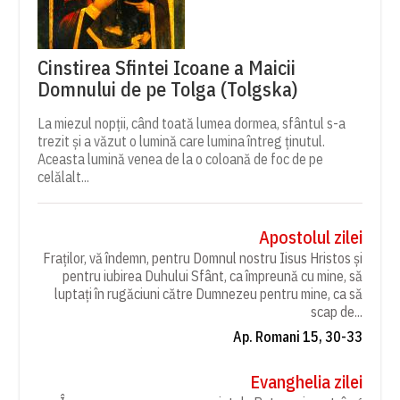
Cinstirea Sfintei Icoane a Maicii
Domnului de pe Tolga (Tolgska)
La miezul nopții, când toată lumea dormea, sfântul s-a
trezit și a văzut o lumină care lumina întreg ținutul.
Aceasta lumină venea de la o coloană de foc de pe
celălalt...
Apostolul zilei
Fraților, vă îndemn, pentru Domnul nostru Iisus Hristos și
pentru iubirea Duhului Sfânt, ca împreună cu mine, să
luptați în rugăciuni către Dumnezeu pentru mine, ca să
scap de...
Ap. Romani 15, 30-33
Evanghelia zilei