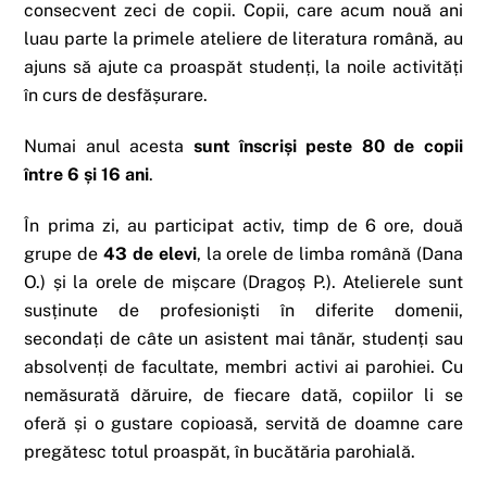
consecvent zeci de copii. Copii, care acum nouă ani
luau parte la primele ateliere de literatura română, au
ajuns să ajute ca proaspăt studenți, la noile activități
în curs de desfășurare.
Numai anul acesta
sunt înscriși peste 80 de copii
între 6 și 16 ani
.
În prima zi, au participat activ, timp de 6 ore, două
grupe de
43 de elevi
, la orele de limba română (Dana
O.) și la orele de mișcare (Dragoș P.). Atelierele sunt
susținute de profesioniști în diferite domenii,
secondați de câte un asistent mai tânăr, studenți sau
absolvenți de facultate, membri activi ai parohiei. Cu
nemăsurată dăruire, de fiecare dată, copiilor li se
oferă și o gustare copioasă, servită de doamne care
pregătesc totul proaspăt, în bucătăria parohială.