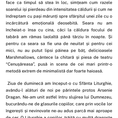
face ca timpul să stea în loc, simțeam cum razele
soarelui iși pierdeau din intensitatea căldurii și cum ne
îndreptam cu pași mărunți spre sfârșitul unei zile cu o
incărcătură emoțională deosebită. Seara nu am
încheiat-o însa cu cina, căci la căldura focului de
tabără am rămas laolaltă până târziu în noapte. Și
pentru ca seara sa fie una de neuitat și pentru cei
mici, nu au putut lipsi pâinea pe băț, delicioasele
Marshmallows, cântece la chitară și piesa de teatru
“Cenușăreasa”, pusă in scena de cei mari printr-o
metodă extrem de minimalistă dar foarte haioasă.
Ziua de duminecă am început-o cu Sfânta Liturghie,
avându-l alături de noi pe părintele protos Arsenie
Dragan. Ne-am unit astfel întru slujirea lui Dumnezeu,
bucurându-ne de glasurile copiilor, care prin vocile lor
îngerești și nevinovate ne-au adus parcă mai aproape
de cer. O Liturghie a copiilor, trăită cu multă dragoste