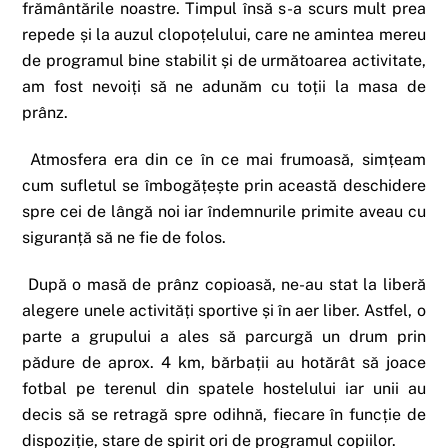
frământările noastre. Timpul însă s-a scurs mult prea
repede și la auzul clopoțelului, care ne amintea mereu
de programul bine stabilit și de următoarea activitate,
am fost nevoiți să ne adunăm cu toții la masa de
prânz.
Atmosfera era din ce în ce mai frumoasă, simțeam
cum sufletul se îmbogățește prin această deschidere
spre cei de lângă noi iar îndemnurile primite aveau cu
siguranță să ne fie de folos.
După o masă de prânz copioasă, ne-au stat la liberă
alegere unele activități sportive și în aer liber. Astfel, o
parte a grupului a ales să parcurgă un drum prin
pădure de aprox. 4 km, bărbații au hotărât să joace
fotbal pe terenul din spatele hostelului iar unii au
decis să se retragă spre odihnă, fiecare în funcție de
dispoziție, stare de spirit ori de programul copiilor.