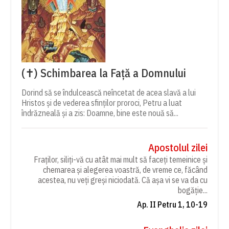
(✝) Schimbarea la Față a Domnului
Dorind să se îndulcească neîncetat de acea slavă a lui
Hristos și de vederea sfinților proroci, Petru a luat
îndrăzneală și a zis: Doamne, bine este nouă să...
Apostolul zilei
Fraților, siliți-vă cu atât mai mult să faceți temeinice și
chemarea și alegerea voastră, de vreme ce, făcând
acestea, nu veți greși niciodată. Că așa vi se va da cu
bogăție...
Ap. II Petru 1, 10-19