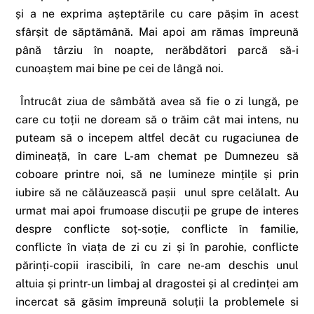
și a ne exprima așteptările cu care pășim în acest
sfârșit de săptămână. Mai apoi am rămas împreună
până târziu în noapte, nerăbdători parcă să-i
cunoaștem mai bine pe cei de lângă noi.
Întrucât ziua de sâmbătă avea să fie o zi lungă, pe
care cu toții ne doream să o trăim cât mai intens, nu
puteam să o incepem altfel decât cu rugaciunea de
dimineață, în care L-am chemat pe Dumnezeu să
coboare printre noi, să ne lumineze mințile și prin
iubire să ne călăuzească pașii unul spre celălalt. Au
urmat mai apoi frumoase discuții pe grupe de interes
despre conflicte soț-soție, conflicte în familie,
conflicte în viața de zi cu zi și în parohie, conflicte
părinți-copii irascibili, în care ne-am deschis unul
altuia și printr-un limbaj al dragostei și al credinței am
incercat să găsim împreună soluții la problemele si