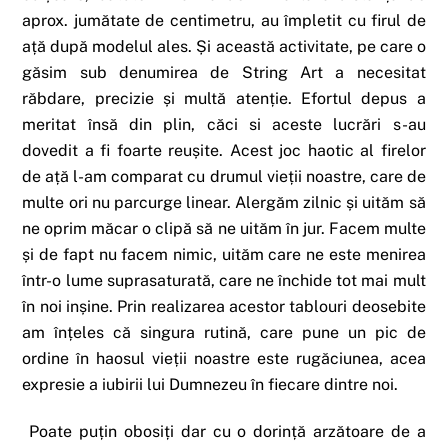
aprox. jumătate de centimetru, au împletit cu firul de
ață după modelul ales. Și această activitate, pe care o
găsim sub denumirea de String Art a necesitat
răbdare, precizie și multă atenție. Efortul depus a
meritat însă din plin, căci si aceste lucrări s-au
dovedit a fi foarte reușite. Acest joc haotic al firelor
de ață l-am comparat cu drumul vieții noastre, care de
multe ori nu parcurge linear. Alergăm zilnic și uităm să
ne oprim măcar o clipă să ne uităm în jur. Facem multe
și de fapt nu facem nimic, uităm care ne este menirea
într-o lume suprasaturată, care ne închide tot mai mult
în noi inșine. Prin realizarea acestor tablouri deosebite
am înțeles că singura rutină, care pune un pic de
ordine în haosul vieții noastre este rugăciunea, acea
expresie a iubirii lui Dumnezeu în fiecare dintre noi.
Poate puțin obosiți dar cu o dorință arzătoare de a