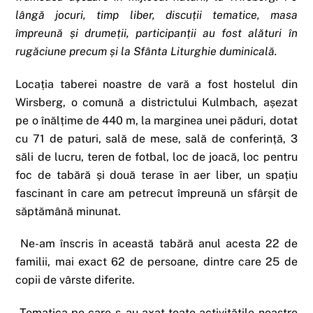
lângă jocuri, timp liber, discuții tematice, masa
împreună și drumeții, participanții au fost alături în
rugăciune precum și la Sfânta Liturghie duminicală.
Locația taberei noastre de vară a fost hostelul din
Wirsberg, o comună a districtului Kulmbach, așezat
pe o înălțime de 440 m, la marginea unei păduri, dotat
cu 71 de paturi, sală de mese, sală de conferință, 3
săli de lucru, teren de fotbal, loc de joacă, loc pentru
foc de tabără și două terase în aer liber, un spațiu
fascinant în care am petrecut împreună un sfârșit de
săptămână minunat.
Ne-am înscris în această tabără anul acesta 22 de
familii, mai exact 62 de persoane, dintre care 25 de
copii de vârste diferite.
Tematica pe care s-au axat toate activitățile noastre