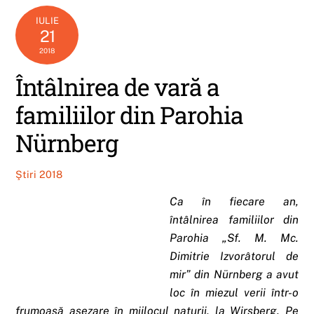
IULIE
21
2018
Întâlnirea de vară a
familiilor din Parohia
Nürnberg
Ştiri 2018
Ca în fiecare an,
întâlnirea familiilor din
Parohia „Sf. M. Mc.
Dimitrie Izvorâtorul de
mir” din Nürnberg a avut
loc în miezul verii într-o
frumoasă așezare în mijlocul naturii, la Wirsberg. Pe