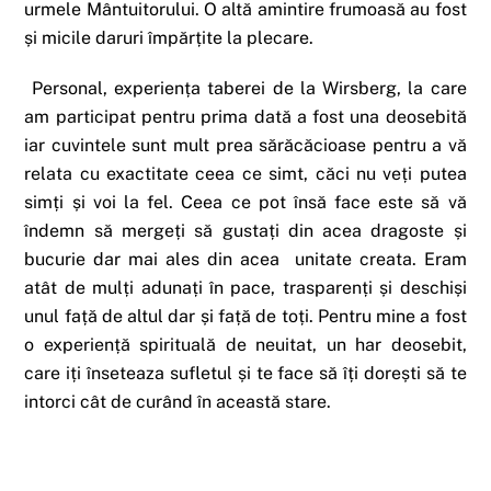
urmele Mântuitorului. O altă amintire frumoasă au fost
și micile daruri împărțite la plecare.
Personal, experiența taberei de la Wirsberg, la care
am participat pentru prima dată a fost una deosebită
iar cuvintele sunt mult prea sărăcăcioase pentru a vă
relata cu exactitate ceea ce simt, căci nu veți putea
simți și voi la fel. Ceea ce pot însă face este să vă
îndemn să mergeți să gustați din acea dragoste și
bucurie dar mai ales din acea unitate creata. Eram
atât de mulți adunați în pace, trasparenți și deschiși
unul față de altul dar și față de toți. Pentru mine a fost
o experiență spirituală de neuitat, un har deosebit,
care iți înseteaza sufletul și te face să îți dorești să te
intorci cât de curând în această stare.