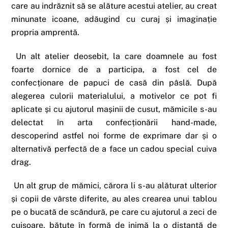
care au indrăznit să se alăture acestui atelier, au creat
minunate icoane, adăugind cu curaj și imaginație
propria amprentă.
Un alt atelier deosebit, la care doamnele au fost
foarte dornice de a participa, a fost cel de
confecționare de papuci de casă din pâslă. După
alegerea culorii materialului, a motivelor ce pot fi
aplicate și cu ajutorul mașinii de cusut, mămicile s-au
delectat în arta confecționării hand-made,
descoperind astfel noi forme de exprimare dar și o
alternativă perfectă de a face un cadou special cuiva
drag.
Un alt grup de mămici, cărora li s-au alăturat ulterior
și copii de vârste diferite, au ales crearea unui tablou
pe o bucată de scândură, pe care cu ajutorul a zeci de
cuișoare, bătute în formă de inimă la o distanță de