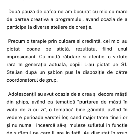
După pauza de cafea ne-am bucurat cu mic cu mare
de partea creativa a programului, având ocazia de a
participa la diverse ateliere de creație.
Precum o terapie prin culoare și credință, cei mici au
pictat icoane pe sticlă, rezultatul fiind unul
impresionant. Cu multă răbdare și atenție, o virtute
rară în generația actuală, copiii L-au pictat pe Sf.
Stelian după un șablon pus la dispoziție de către
coordonatorul de grup.
Adolescenții au avut ocazia de a crea și decora măști
din ghips, având ca tematică “purtarea de măști în
viața de zi cu zi”, o tematică bine gândită, având în
vedere perioada vârstei lor, când majoritatea tinerilor
și nu numai încearcă să-și muleze sufletul în funcție
de sufletul pe care îl are in față. Au discutat în grup