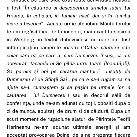
a fost “
În căutarea și descoperirea urmelor Iubirii lui
Hristos, în cotidian, în familia mică dar și în familia
mare a bisericii
”. Aceste urme ale iubirii Mântuitorului
le-am regăsit înca de la început, mai exact la sosirea
în Wirsberg, în textul duhovnicesc cu care am fost
întâmpinați în camerele noastre (“
Calea mântuirii este
chiar cărarea pe care a mers Dumnezeu Însuși, ca om
adevărat, făcându-ni-Se pildă întru toate (Ioan:13,15).
Să pornim și noi pe cărarea mântuirii însoțiți de
Dumnezeu și de Sfinții Săi , pe care să-I rugăm să ne
ajute să-L cunoaștem și să pășim pe urmele lor în
căutarea lui Dumnezeu
”) sau în decorul sălii de
conferință, unde ne-am adunat cu toții, obosiți după o
zi de muncă, epuizați de drum si de căldură. După un
scurt moment de rugăciune alături de Părintele Teofil
Herineanu ne-am adunat ultimele energii și am
acceptat provocarea Doinei de a ne prezenta fiecare