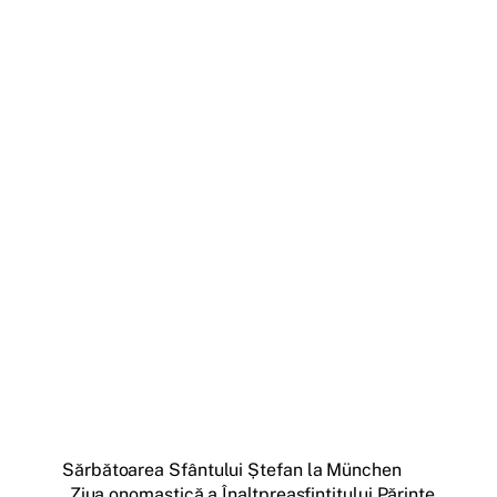
Sărbătoarea Sfântului Ștefan la München
Ziua onomastică a Înaltpreasfințitului Părinte