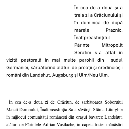
În cea de-a doua și a
treia zi a Crăciunului și
în duminica de după
marele Praznic,
Înaltpreasfințitul
Părinte Mitropolit
Serafim s-a aflat în
vizită pastorală în mai multe parohii din sudul
Germaniei, sărbătorind alături de preoții și credincioșii
români din Landshut, Augsburg și Ulm/Neu Ulm.
n cea de-a doua zi de Crăciun, de sărbătoarea Soborului
Î
Maicii Domnului, Înaltpreasfinția Sa a săvârșit Sfânta Liturghie
în mijlocul comunității românești din orașul bavarez Landshut,
alături de Părintele Adrian Vasilache, în capela fostei mănăstiri