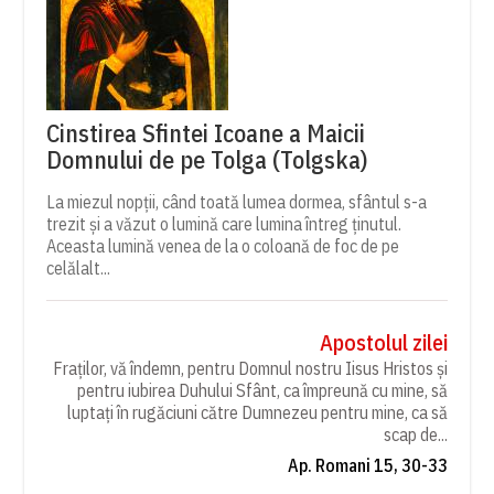
Cinstirea Sfintei Icoane a Maicii
Domnului de pe Tolga (Tolgska)
La miezul nopții, când toată lumea dormea, sfântul s-a
trezit și a văzut o lumină care lumina întreg ținutul.
Aceasta lumină venea de la o coloană de foc de pe
celălalt...
Apostolul zilei
Fraților, vă îndemn, pentru Domnul nostru Iisus Hristos și
pentru iubirea Duhului Sfânt, ca împreună cu mine, să
luptați în rugăciuni către Dumnezeu pentru mine, ca să
scap de...
Ap. Romani 15, 30-33