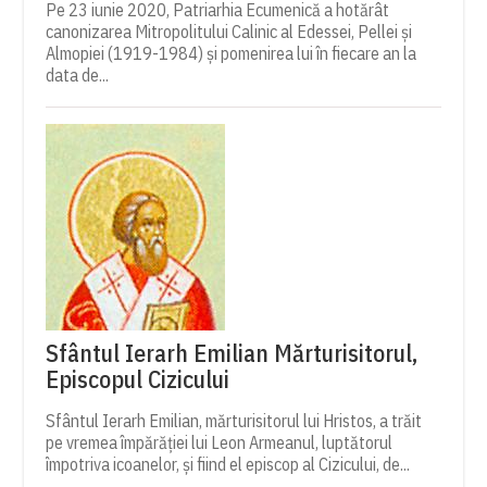
Pe 23 iunie 2020, Patriarhia Ecumenică a hotărât
canonizarea Mitropolitului Calinic al Edessei, Pellei și
Almopiei (1919-1984) și pomenirea lui în fiecare an la
data de...
Sfântul Ierarh Emilian Mărturisitorul,
Episcopul Cizicului
Sfântul Ierarh Emilian, mărturisitorul lui Hristos, a trăit
pe vremea împărăției lui Leon Armeanul, luptătorul
împotriva icoanelor, și fiind el episcop al Cizicului, de...