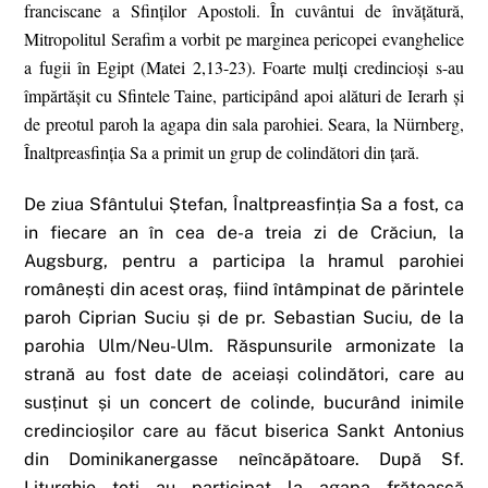
franciscane a Sfinților Apostoli. În cuvântui de învățătură,
Mitropolitul Serafim a vorbit pe marginea pericopei evanghelice
a fugii în Egipt (Matei 2,13-23). Foarte mulți credincioși s-au
împărtășit cu Sfintele Taine, participând apoi alături de Ierarh și
de preotul paroh la agapa din sala parohiei. Seara, la Nürnberg,
Înaltpreasfinția Sa a primit un grup de colindători din țară.
De ziua Sfântului Ștefan, Înaltpreasfinția Sa a fost, ca
in fiecare an în cea de-a treia zi de Crăciun, la
Augsburg, pentru a participa la hramul parohiei
românești din acest oraș, fiind întâmpinat de părintele
paroh Ciprian Suciu și de pr. Sebastian Suciu, de la
parohia Ulm/Neu-Ulm. Răspunsurile armonizate la
strană au fost date de aceiași colindători, care au
susținut și un concert de colinde, bucurând inimile
credincioșilor care au făcut biserica Sankt Antonius
din Dominikanergasse neîncăpătoare. După Sf.
Liturghie toți au participat la agapa frățească