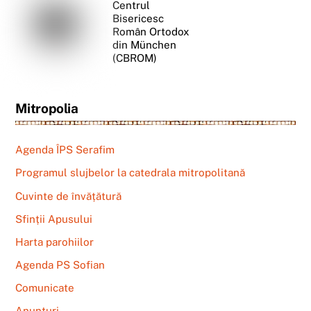
Centrul
Bisericesc
Român Ortodox
din München
(CBROM)
Mitropolia
Agenda ÎPS Serafim
Programul slujbelor la catedrala mitropolitană
Cuvinte de învățătură
Sfinții Apusului
Harta parohiilor
Agenda PS Sofian
Comunicate
Anunțuri