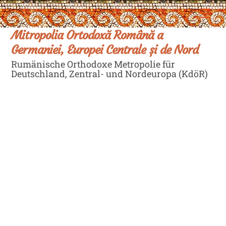
Skip
Men
to
content
Mitropolia Ortodoxă Română a
Germaniei, Europei Centrale și de Nord
Rumänische Orthodoxe Metropolie für
Deutschland, Zentral- und Nordeuropa (KdöR)