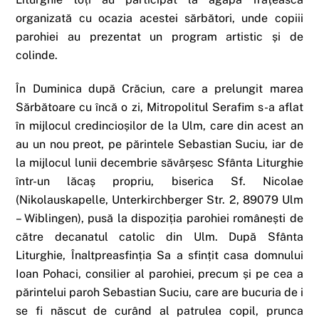
organizată cu ocazia acestei sărbători, unde copiii
parohiei au prezentat un program artistic și de
colinde.
În Duminica după Crăciun, care a prelungit marea
Sărbătoare cu încă o zi, Mitropolitul Serafim s-a aflat
în mijlocul credincioșilor de la Ulm, care din acest an
au un nou preot, pe părintele Sebastian Suciu, iar de
la mijlocul lunii decembrie săvârșesc Sfânta Liturghie
într-un lăcaș propriu, biserica Sf. Nicolae
(Nikolauskapelle, Unterkirchberger Str. 2, 89079 Ulm
– Wiblingen), pusă la dispoziția parohiei românești de
către decanatul catolic din Ulm. După Sfânta
Liturghie, Înaltpreasfinția Sa a sfințit casa domnului
Ioan Pohaci, consilier al parohiei, precum și pe cea a
părintelui paroh Sebastian Suciu, care are bucuria de i
se fi născut de curând al patrulea copil, prunca