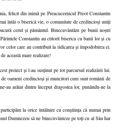
ia, felicit din inimă pe Preacucernicul Preot Constantin
mai întâi o biserică vie, o comunitate de credincioşi uniţi
 bucură cerul şi pământul. Binecuvântăm pe bunii noştri
rintele Constantin au ctitorit biserica cu banii lor şi cu
ror celor care au contribuit la ridicarea şi împodobirea ei.
i de această mare realizare!
st proiect şi l-au susţinut pe tot parcursul realizării lui.
e de oameni credincioşi şi muncitori cum sunt românii de
 ne-au arătat dintru început dragostea lor, punându-ne la
participăm la orice întâlnire cu conştiinţa că numai prin
 Bunul Dumnezeu să ne binecuvânteze pe toţi cu al Său har