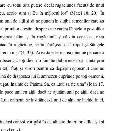
re cu totul altă putere decât rugăciunea făcută de unul
u, acolo sunt şi Eu în mijlocul lor” (Matei 18, 20). În
 unii de alţii şi să ne punem în slujba semenilor care au
al primilor creştini despre care cartea Faptele Apostolilor
ângerea pâinii şi în rugăciuni” şi că din ceea ce aveau
ruiau în rugăciune, se împărtăşeau cu Trupul şi Sângele
mii erau una”(4, 32). Aceasta este marea minune pe care o
 biserică: toţi devin o familie duhovnicească, unită prin
u toţii fraţi şi surori pentru că depăşim egoismul care ne
 plină de dragostea lui Dumnezeu cuprinde pe toţi oamenii,
ugat, înainte de Patima Sa, ca „toţi să fie una” (Ioan 17,
n pace unii cu alţii, dacă ne ajutăm unii pe alţii, dacă ne
Lui, oamenii se înstrăinează unii de alţii, se închid în ei,
oşi care-şi vor găsi în ea alinare durerilor sufleteşti şi
 de zi cu zi.