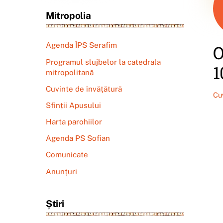
Mitropolia
Agenda ÎPS Serafim
O
Programul slujbelor la catedrala
1
mitropolitană
Cuvinte de învățătură
Cu
Sfinții Apusului
Harta parohiilor
Agenda PS Sofian
Comunicate
Anunțuri
Știri