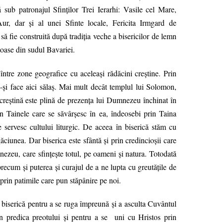
ă sub patronajul Sfinţilor Trei Ierarhi: Vasile cel Mare,
r, dar şi al unei Sfinte locale, Fericita Irmgard de
ă fie construită după tradiţia veche a bisericilor de lemn
toase din sudul Bavariei.
între zone geografice cu aceleaşi rădăcini creştine. Prin
e-şi face aici sălaş. Mai mult decât templul lui Solomon,
 creştină este plină de prezenţa lui Dumnezeu închinat în
in Tainele care se săvârşesc în ea, îndeosebi prin Taina
e servesc cultului liturgic. De aceea în biserică stăm cu
ciunea. Dar biserica este sfântă şi prin credincioşii care
nezeu, care sfinţeşte totul, pe oameni şi natura. Totodată
recum şi puterea şi curajul de a ne lupta cu greutăţile de
 prin patimile care pun stăpânire pe noi.
n biserică pentru a se ruga împreună şi a asculta Cuvântul
in predica preotului şi pentru a se uni cu Hristos prin