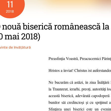
11
2018
 nouă biserică românească la
0 mai 2018)
vinte de învățătură
Preasfinţia Voastră, Preacucernici Părinţi
Hristos a înviat! Christus ist auferstande
Ne bucurăm că astăzi, în ziua Înălţări
la Traunreut, ierarhi, preoţi, autorităţi l
această biserică, adevărată capodoperă a
bunilor săi credincioşi şi cu sprijinul a
Sfinţirea unei biserici este un eveni