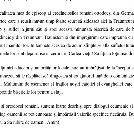
calitatea mea de episcop al credincioşilor români ortodocşi din German
toc care a reuşit într-un timp foarte scurt să zidească aici la Traunreut 
p şi suflet în jurul său şi apoi această minunată biserică de care de
dincioşi din Traunreut, Traunstein şi din împrejurimi care împreună cu Pă
rul mâinilor lor. În lemnele acestea de acum sfinţite se află sufletul tutu
ele lor sunt deja scrise în ceruri, în Cartea vieţii! Să fiţi cu toţii mândr
ţumiri aducem şi autorităţilor locale care au îmbrăţişat de la început ace
nezeu să le răsplătească dragostea şi tot ajutorul faţă de o comunitat
i. Mulţumim de asemenea şi fraţilor noştri catolici şi evanghelici care
poziţie bisericile lor pentru a sluji.
şi ortodocşi români, suntem foarte deschişi spre dialogul ecumenic şi 
log oamenii se pot cunoaşte şi împărtăşii valorile specifice fiecăruia.
cu a Sa iubire de oameni, Amin!