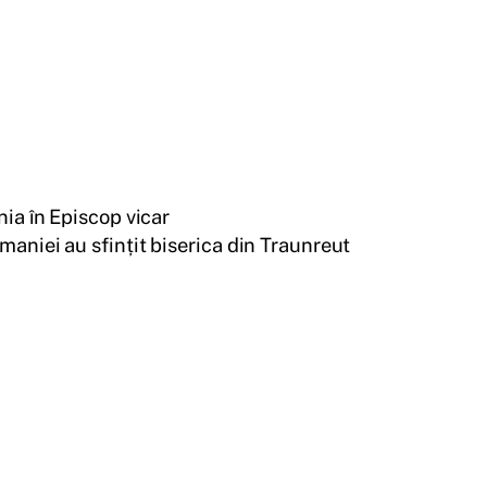
nia în Episcop vicar
rmaniei au sfințit biserica din Traunreut