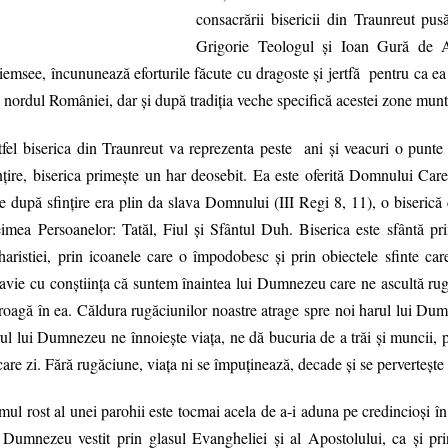
consacrării bisericii din Traunreut pus
Grigorie Teologul şi Ioan Gură de Au
emsee, încununează eforturile făcute cu dragoste şi jertfă pentru ca ea s
 nordul României, dar şi după tradiţia veche specifică acestei zone mun
fel biserica din Traunreut va reprezenta peste ani şi veacuri o punte 
nţire, biserica primeşte un har deosebit. Ea este oferită Domnului Car
e după sfinţire era plin da slava Domnului (III Regi 8, 11), o biserică
imea Persoanelor: Tatăl, Fiul şi Sfântul Duh. Biserica este sfântă pr
aristiei, prin icoanele care o împodobesc şi prin obiectele sfinte car
avie cu conştiinţa că suntem înaintea lui Dumnezeu care ne ascultă rugă
roagă în ea. Căldura rugăciunilor noastre atrage spre noi harul lui Dum
ul lui Dumnezeu ne înnoieşte viaţa, ne dă bucuria de a trăi şi muncii, p
care zi. Fără rugăciune, viaţa ni se împuţinează, decade şi se perverteşte
mul rost al unei parohii este tocmai acela de a-i aduna pe credincioşi î
i Dumnezeu vestit prin glasul Evangheliei şi al Apostolului, ca şi pr