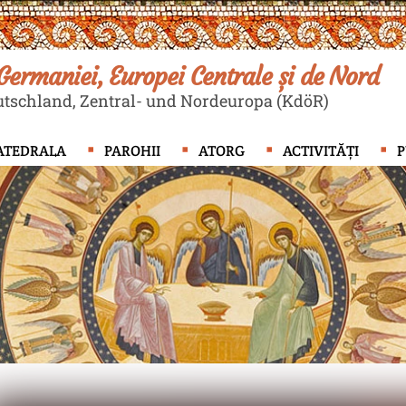
ermaniei, Europei Centrale și de Nord
tschland, Zentral- und Nordeuropa (KdöR)
ATEDRALA
PAROHII
ATORG
ACTIVITĂȚI
P