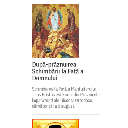
După-prăznuirea
Schimbării la Față a
Domnului
Schimbarea la Față a Mântuitorului
Iisus Hristos este unul din Praznicele
împărătești ale Bisericii Ortodoxe,
sărbătorită la 6 august.