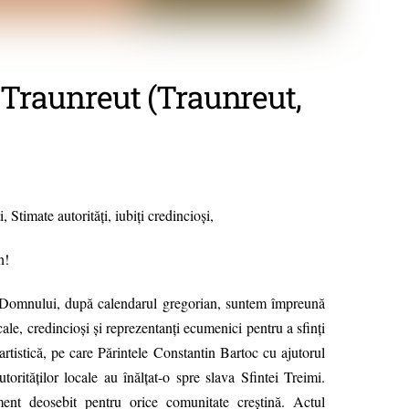
 Traunreut (Traunreut,
, Stimate autorităţi, iubiţi credincioşi,
n!
i Domnului, după calendarul gregorian, suntem împreună
ocale, credincioşi şi reprezentanţi ecumenici pentru a sfinţi
rtistică, pe care Părintele Constantin Bartoc cu ajutorul
utorităţilor locale au înălţat-o spre slava Sfintei Treimi.
ment deosebit pentru orice comunitate creştină. Actul