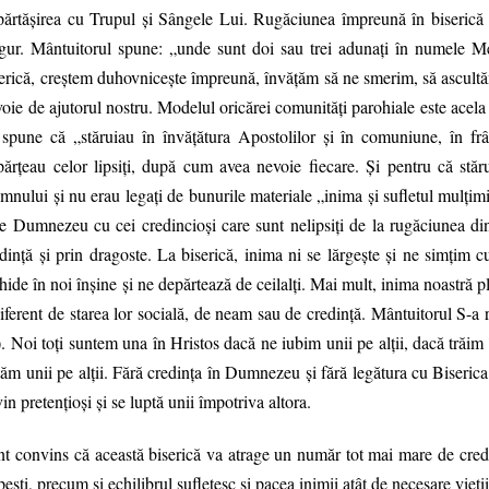
ărtăşirea cu Trupul şi Sângele Lui. Rugăciunea împreună în biserică a
ngur. Mântuitorul spune: „unde sunt doi sau trei adunaţi în numele Me
erică, creştem duhovniceşte împreună, învăţăm să ne smerim, să ascultăm
oie de ajutorul nostru. Modelul oricărei comunităţi parohiale este acela 
 spune că „stăruiau în învăţătura Apostolilor şi în comuniune, în fr
părţeau celor lipsiţi, după cum avea nevoie fiecare. Şi pentru că stă
nului şi nu erau legaţi de bunurile materiale „inima şi sufletul mulţi
e Dumnezeu cu cei credincioşi care sunt nelipsiţi de la rugăciunea din
dinţă şi prin dragoste. La biserică, inima ni se lărgeşte şi ne simţim c
hide în noi înşine şi ne depărtează de ceilalţi. Mai mult, inima noastră
iferent de starea lor socială, de neam sau de credinţă. Mântuitorul S-a r
. Noi toţi suntem una în Hristos dacă ne iubim unii pe alţii, dacă trăim î
tăm unii pe alţii. Fără credinţa în Dumnezeu şi fără legătura cu Biserica 
in pretenţioşi şi se luptă unii împotriva altora.
t convins că această biserică va atrage un număr tot mai mare de credinci
peşti, precum şi echilibrul sufletesc şi pacea inimii atât de necesare vieţii