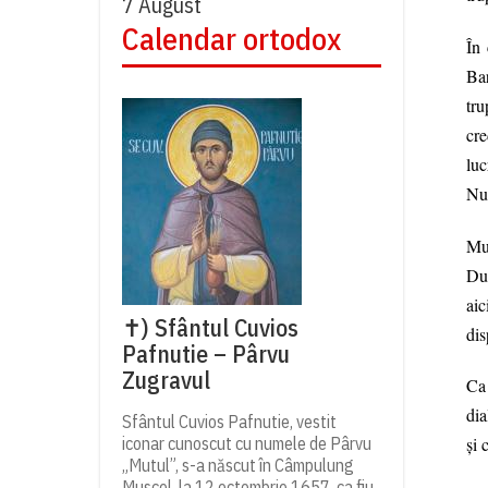
7 August
Calendar ortodox
În 
Bar
tru
cre
luc
Num
Mul
Dum
aic
✝) Sfântul Cuvios
dis
Pafnutie – Pârvu
Zugravul
Ca 
dia
Sfântul Cuvios Pafnutie, vestit
iconar cunoscut cu numele de Pârvu
şi 
„Mutul”, s-a născut în Câmpulung
Muscel, la 12 octombrie 1657, ca fiu