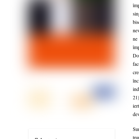
împ
si
bis
nev
ne
îm
Dom
fac
cre
înc
ind
21)
ier
dev
Sun
tru