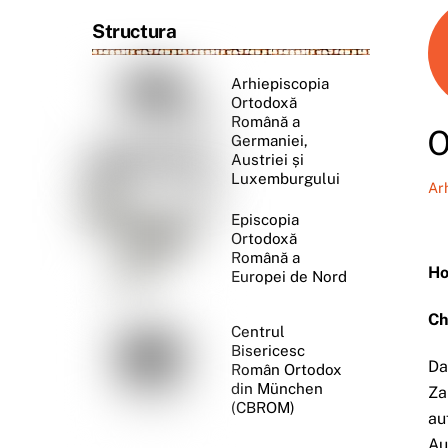
Structura
Arhiepiscopia
Ortodoxă
Română a
O
Germaniei,
Austriei și
Luxemburgului
Ar
Episcopia
Ortodoxă
Română a
Ho
Europei de Nord
Ch
Centrul
Bisericesc
Da
Român Ortodox
din München
Za
(CBROM)
au
Au