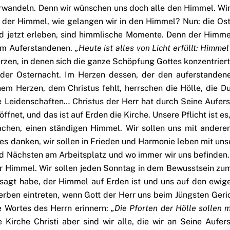
rwandeln. Denn wir wünschen uns doch alle den Himmel. Wir 
t der Himmel, wie gelangen wir in den Himmel? Nun: die Oste
d jetzt erleben, sind himmlische Momente. Denn der Himmel
m Auferstandenen.
„Heute ist alles von Licht erfüllt: Himme
rzen, in denen sich die ganze Schöpfung Gottes konzentrier
 der Osternacht. Im Herzen dessen, der den auferstandenen
nem Herzen, dem Christus fehlt, herrschen die Hölle, die Du
e Leidenschaften… Christus der Herr hat durch Seine Aufer
öffnet, und das ist auf Erden die Kirche. Unsere Pflicht ist 
chen, einen ständigen Himmel. Wir sollen uns mit andere
les danken, wir sollen in Frieden und Harmonie leben mit un
d Nächsten am Arbeitsplatz und wo immer wir uns befinden. 
r Himmel. Wir sollen jeden Sonntag in dem Bewusstsein zum
sagt habe, der Himmel auf Erden ist und uns auf den ewige
erben eintreten, wenn Gott der Herr uns beim Jüngsten Geric
e Wortes des Herrn erinnern:
„Die Pforten der Hölle sollen 
e Kirche Christi aber sind wir alle, die wir an Seine Auf