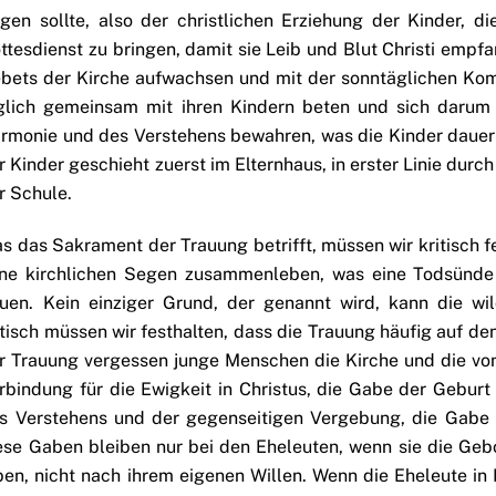
lgen sollte, also der christlichen Erziehung der Kinder, 
ttesdienst zu bringen, damit sie Leib und Blut Christi emp
bets der Kirche aufwachsen und mit der sonntäglichen Komm
glich gemeinsam mit ihren Kindern beten und sich darum
rmonie und des Verstehens bewahren, was die Kinder dauerha
r Kinder geschieht zuerst im Elternhaus, in erster Linie durch
r Schule.
s das Sakrament der Trauung betrifft, müssen wir kritisch f
ne kirchlichen Segen zusammenleben, was eine Todsünde 
uen. Kein einziger Grund, der genannt wird, kann die wi
itisch müssen wir festhalten, dass die Trauung häufig auf den
r Trauung vergessen junge Menschen die Kirche und die v
rbindung für die Ewigkeit in Christus, die Gabe der Gebur
s Verstehens und der gegenseitigen Vergebung, die Gabe 
ese Gaben bleiben nur bei den Eheleuten, wenn sie die Gebo
ben, nicht nach ihrem eigenen Willen. Wenn die Eheleute in