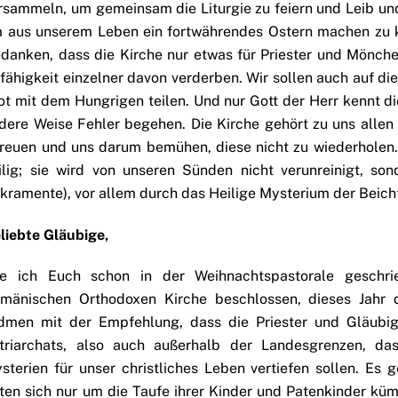
rsammeln, um gemeinsam die Liturgie zu feiern und Leib un
 aus unserem Leben ein fortwährendes Ostern machen zu k
danken, dass die Kirche nur etwas für Priester und Mönche
fähigkeit einzelner davon verderben. Wir sollen auch auf die 
ot mit dem Hungrigen teilen. Und nur Gott der Herr kennt di
dere Weise Fehler begehen. Die Kirche gehört zu uns allen
reuen und uns darum bemühen, diese nicht zu wiederholen. 
ilig; sie wird von unseren Sünden nicht verunreinigt, son
kramente), vor allem durch das Heilige Mysterium der Beich
liebte Gläubige,
e ich Euch schon in der Weihnachtspastorale geschri
mänischen Orthodoxen Kirche beschlossen, dieses Jahr 
dmen mit der Empfehlung, dass die Priester und Gläubi
triarchats, also auch außerhalb der Landesgrenzen, da
sterien für unser christliches Leben vertiefen sollen. Es g
ten sich nur um die Taufe ihrer Kinder und Patenkinder kü