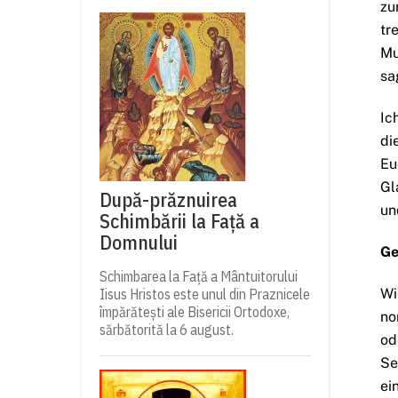
zu
tr
Mu
sa
Ic
di
Eu
Gl
După-prăznuirea
un
Schimbării la Față a
Domnului
Ge
Schimbarea la Față a Mântuitorului
Wi
Iisus Hristos este unul din Praznicele
împărătești ale Bisericii Ortodoxe,
no
sărbătorită la 6 august.
od
Se
ei