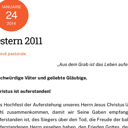
IANUARIE
24
2014
stern 2011
hivă pastorale
„Aus dem Grab ist das Leben auf
chwürdige Väter und geliebte Gläubige,
ristus ist auferstanden!
s Hochfest der Auferstehung unseres Herrn Jesus Christus lä
hl zusammenkommen, damit wir Seine Gaben empfange
ferstanden ist, des Siegers über den Tod, die Freude der b
ferstandenen Herrn gesehen haben, den Frieden Gottes, d