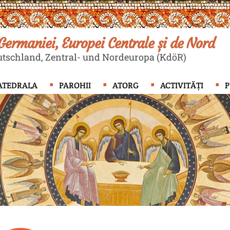
ermaniei, Europei Centrale și de Nord
tschland, Zentral- und Nordeuropa (KdöR)
ATEDRALA
PAROHII
ATORG
ACTIVITĂȚI
P