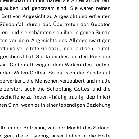
einschaft mit Ihm, hatten sie Anteil an Seinem
 glauben und gehorsam sind. Sie waren reinen
 Gott von Angesicht zu Angesicht und erfreuten
Sündenfall durch das Übertreten des Gebotes
ren, und sie schämten sich ihrer eigenen Sünde
nten vor dem Angesichts des Allgegenwärtigen
ott und verleitete sie dazu, mehr auf den Teufel,
 geschenkt hat. Sie taten dies um den Preis der
nwart Gottes oft wegen dem Wirken des Teufels
s den Willen Gottes. So hat sich die Sünde auf
rvertiert, die Menschen verzaubert und in alle
e zerstört auch die Schöpfung Gottes, und die
schaffene zu freuen – häufig traurig, deprimiert
nen Sinn, wenn es in einer lebendigen Beziehung
lle in der Befreiung von der Macht des Satans,
olgen, die oft genug unser Leben in die Hölle