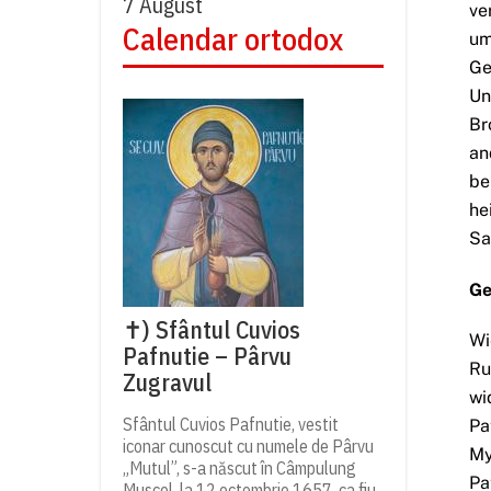
7 August
ve
Calendar ortodox
um
Ge
Un
Br
an
be
he
Sa
Ge
✝) Sfântul Cuvios
Wi
Pafnutie – Pârvu
Ru
Zugravul
wi
Sfântul Cuvios Pafnutie, vestit
Pa
iconar cunoscut cu numele de Pârvu
My
„Mutul”, s-a născut în Câmpulung
Pa
Muscel, la 12 octombrie 1657, ca fiu