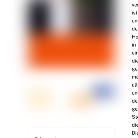
ve
is
un
de
He
in
ei
di
ge
ma
al
un
de
ge
St
di
Di