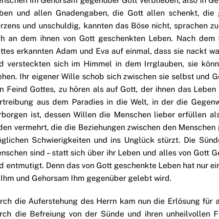
nschen im Gehorsam gegenüber Gott verblieben, also in Gem
ben und allen Gnadengaben, die Gott allen schenkt, die
rzens und unschuldig, kannten das Böse nicht, sprachen zu
ch an dem ihnen von Gott geschenkten Leben. Nach dem 
ttes erkannten Adam und Eva auf einmal, dass sie nackt wa
d versteckten sich im Himmel in dem Irrglauben, sie kön
iehen. Ihr eigener Wille schob sich zwischen sie selbst und G
n Feind Gottes, zu hören als auf Gott, der ihnen das Leben
rtreibung aus dem Paradies in die Welt, in der die Gege
rborgen ist, dessen Willen die Menschen lieber erfüllen al
den vermehrt, die die Beziehungen zwischen den Menschen pe
glichen Schwierigkeiten und ins Unglück stürzt. Die Sünd
nschen sind – statt sich über ihr Leben und alles von Gott Ge
d entmutigt. Denn das von Gott geschenkte Leben hat nur ei
 Ihm und Gehorsam Ihm gegenüber gelebt wird.
rch die Auferstehung des Herrn kam nun die Erlösung für a
rch die Befreiung von der Sünde und ihren unheilvollen F