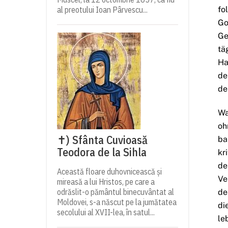
al preotului Ioan Pârvescu...
fo
Go
Ge
tä
Ha
de
de
Wa
oh
✝) Sfânta Cuvioasă
ba
Teodora de la Sihla
kr
de
Această floare duhovnicească și
Ve
mireasă a lui Hristos, pe care a
odrăslit-o pământul binecuvântat al
de
Moldovei, s-a născut pe la jumătatea
di
secolului al XVII-lea, în satul...
le