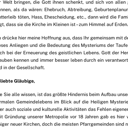
r Welt bringen, die Gott ihnen schenkt, und sich von allen
ennen, als da wären: Ehebruch, Abtreibung, Geburtenplan
tterleib töten, Hass, Ehescheidung, etc., dann wird die Fam
gt, dass sie die Kirche im Kleinen ist – zum Himmel auf Er
h drücke hier meine Hoffnung aus, dass Ihr gemeinsam mit d
eses Anliegen und die Bedeutung des Mysteriums der Taufe u
ch bei der Erneuerung des geistlichen Lebens. Gott der Her
auben kennen und immer besser leben durch ein verantwortl
d in der Gesellschaft.
liebte Gläubige,
e Sie alle wissen, ist das größte Hindernis beim Aufbau uns
rmalen Gemeindelebens im Blick auf die Heiligen Mysteri
er auch soziale und kulturelle Aktivitäten das Fehlen eige
it Gründung unserer Metropolie vor 18 Jahren gab es hier 
niger neuer Kirchen, doch die meisten Pfarrgemeinden sind n