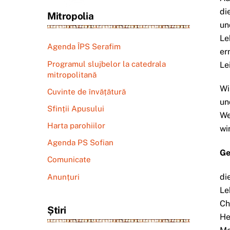
di
Mitropolia
un
Le
Agenda ÎPS Serafim
er
Programul slujbelor la catedrala
Le
mitropolitană
Wi
Cuvinte de învățătură
un
Sfinții Apusului
We
Harta parohiilor
wi
Agenda PS Sofian
Ge
Comunicate
di
Anunțuri
Le
Ch
Știri
He