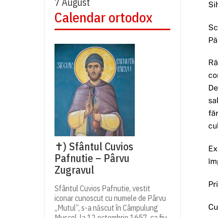
7 August
Si
Calendar ortodox
Sc
Pă
Ră
co
De
sa
fă
cu
✝) Sfântul Cuvios
Ex
Pafnutie – Pârvu
îm
Zugravul
Pr
Sfântul Cuvios Pafnutie, vestit
iconar cunoscut cu numele de Pârvu
Cu
„Mutul”, s-a născut în Câmpulung
Muscel, la 12 octombrie 1657, ca fiu