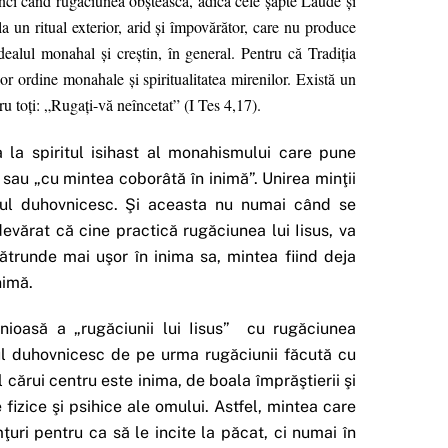
unci când rugăciunea obştească, adică cele şapte Laude şi
a un ritual exterior, arid şi împovărător, care nu produce
ealul monahal şi creştin, în general. Pentru că Tradiţia
lor ordine monahale şi spiritualitatea mirenilor. Există un
ru toţi: „Rugaţi-vă neîncetat” (I Tes 4,17).
a la spiritul isihast al monahismului care pune
sau „cu mintea coborâtă în inimă”. Unirea minţii
esul duhovnicesc. Şi aceasta nu numai când se
devărat că cine practică rugăciunea lui Iisus, va
pătrunde mai uşor în inima sa, mintea fiind deja
nimă.
nioasă a „rugăciunii lui Iisus” cu rugăciunea
ul duhovnicesc de pe urma rugăciunii făcută cu
cărui centru este inima, de boala împrăştierii şi
e fizice şi psihice ale omului. Astfel, mintea care
ţuri pentru ca să le incite la păcat, ci numai în