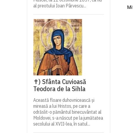
al preotului Ioan Pârvescu...
Mi
✝) Sfânta Cuvioasă
Teodora de la Sihla
Această floare duhovnicească și
mireasă a lui Hristos, pe care a
odrăslit-o pământul binecuvântat al
Moldovei, s-a născut pe la jumătatea
secolului al XVII-lea, în satul...