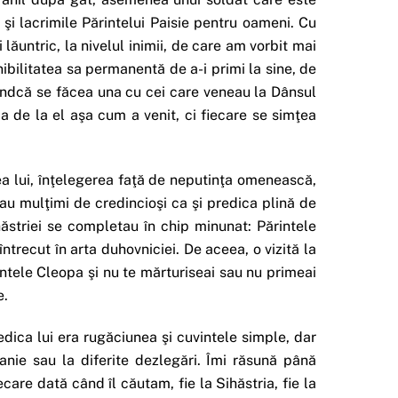
i lacrimile Părintelui Paisie pentru oameni. Cu
lăuntric, la nivelul inimii, de care am vorbit mai
nibilitatea sa permanentă de a-i primi la sine, de
fiindcă se făcea una cu cei care veneau la Dânsul
 de la el aşa cum a venit, ci fiecare se simţea
tea lui, înţelegerea faţă de neputinţa omenească,
au mulţimi de credincioşi ca şi predica plină de
hăstriei se completau în chip minunat: Părintele
întrecut în arta duhovniciei. De aceea, o vizită la
ntele Cleopa şi nu te mărturiseai sau nu primeai
e.
edica lui era rugăciunea şi cuvintele simple, dar
anie sau la diferite dezlegări. Îmi răsună până
ecare dată când îl căutam, fie la Sihăstria, fie la