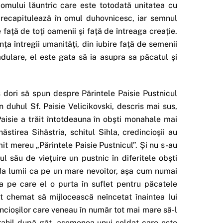
 omului lăuntric care este totodată unitatea cu
 recapitulează în omul duhovnicesc, iar semnul
e faţă de toţi oamenii şi faţă de întreaga creaţie.
a întregii umanităţi, din iubire faţă de semenii
ădulare, el este gata să ia asupra sa păcatul şi
dori să spun despre Părintele Paisie Pustnicul
 duhul Sf. Paisie Velicikovski, descris mai sus,
Paisie a trăit întotdeauna în obşti monahale mai
stirea Sihăstria, schitul Sihla, credincioşii au
mit mereu „Părintele Paisie Pustnicul”. Şi nu s-au
ul său de vieţuire un pustnic în diferitele obşti
nda lumii ca pe un mare nevoitor, aşa cum numai
rea pe care el o purta în suflet pentru păcatele
lt chemat să mijlocească neîncetat înaintea lui
ncioşilor care veneau în număr tot mai mare să-l
itrahil după gât, asemenea unui soldat care este