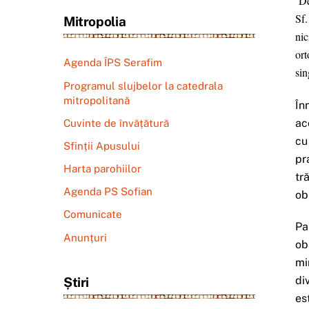
De
Sf.
Mitropolia
nic
ort
Agenda ÎPS Serafim
sin
Programul slujbelor la catedrala
mitropolitană
În
ac
Cuvinte de învățătură
cu
Sfinții Apusului
pr
Harta parohiilor
tr
Agenda PS Sofian
ob
Comunicate
Pa
Anunțuri
ob
mi
di
Știri
es