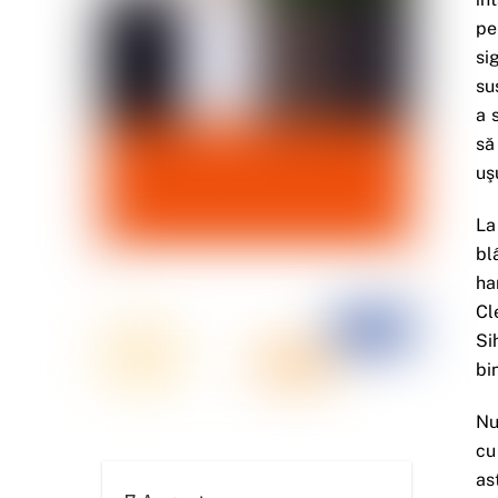
pe
si
su
a 
să
uş
La
bl
ha
Cl
Si
bi
Nu
cu
as