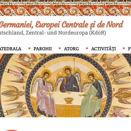
ermaniei, Europei Centrale și de Nord
tschland, Zentral- und Nordeuropa (KdöR)
ATEDRALA
PAROHII
ATORG
ACTIVITĂȚI
P