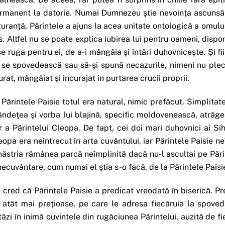
rmanent la datorie. Numai Dumnezeu ştie nevoinţa ascunsă ş
guranţă, Părintele a ajuns la acea unitate ontologică a omului 
s. Altfel nu se poate explica iubirea lui pentru oameni, dispo
se ruga pentru ei, de a-i mângâia şi întări duhovniceşte. Şi 
 se spovedească sau să-şi spună necazurile, nimeni nu pleca
urat, mângâiat şi încurajat în purtarea crucii proprii.
 Părintele Paisie totul era natural, nimic prefăcut. Simplita
ândeţea şi vorba lui blajină, specific moldovenească, atrăge
r a Părintelui Cleopa. De fapt, cei doi mari duhovnici ai Si
eopa era neîntrecut în arta cuvântului, iar Părintele Paisie ne
hăstria rămânea parcă neîmplinită dacă nu-l ascultai pe Pări
necuvântare, cum numai el ştia s-o facă, de la Părintele Paisi
 cred că Părintele Paisie a predicat vreodată în biserică. Pr
 atât mai preţioase, pe care le adresa fiecăruia la spoved
tăzi în inimă cuvintele din rugăciunea Părintelui, auzită de fi