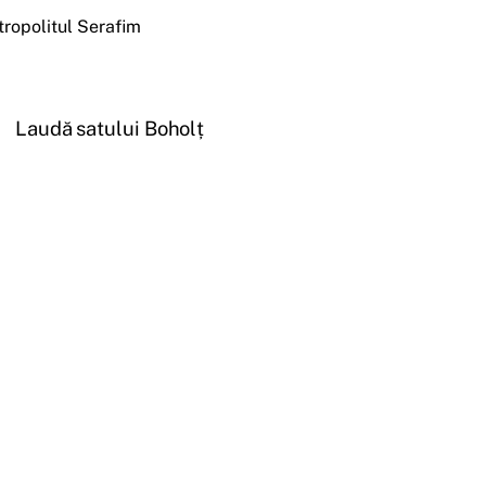
tropolitul Serafim
Laudă satului Boholț