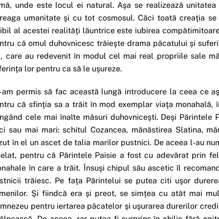
imă, unde este locul ei natural. Aşa se realizează unitatea
treaga umanitate şi cu tot cosmosul. Căci toată creaţia se
zibil al acestei realităţi lăuntrice este iubirea compătimitoar
ntru că omul duhovnicesc trăieşte drama păcatului şi suferinţ
i, care au redevenit în modul cel mai real propriile sale m
ferinţa lor pentru ca să le uşureze.
-am permis să fac această lungă introducere la ceea ce aş 
ntru că sfinţia sa a trăit în mod exemplar viaţa monahală, în
ingând cele mai înalte măsuri duhovniceşti. Deşi Părintele 
ci sau mai mari: schitul Cozancea, mănăstirea Slatina, mănă
zut în el un ascet de talia marilor pustnici. De aceea l-au nu
şelat, pentru că Părintele Paisie a fost cu adevărat prin fel
nahale în care a trăit. Însuşi chipul său ascetic îl recoma
stnicii trăiesc. Pe faţa Părintelui se putea citi uşor dure
menilor. Şi fiindcă era şi preot, se simţea cu atât mai mu
mnezeu pentru iertarea păcatelor şi uşurarea durerilor credi
tâlnească. De aceea, rar putea fi surprins în chilie fără ep