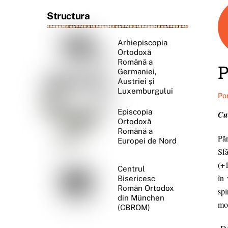
Structura
Arhiepiscopia
Ortodoxă
Română a
P
Germaniei,
Austriei și
Luxemburgului
Po
Episcopia
Cu
Ortodoxă
Română a
Păr
Europei de Nord
Sf
(+1
Centrul
în 
Bisericesc
Român Ortodox
spi
din München
mon
(CBROM)