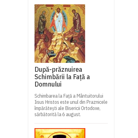
După-prăznuirea
Schimbării la Față a
Domnului
Schimbarea la Față a Mântuitorului
Iisus Hristos este unul din Praznicele
împărătești ale Bisericii Ortodoxe,
sărbătorită la 6 august.