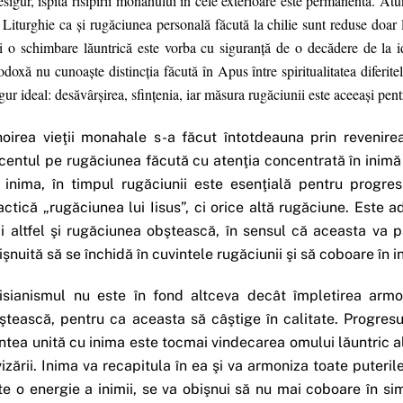
sigur, ispita risipirii monahului în cele exterioare este permanentă. At
 Liturghie ca şi rugăciunea personală făcută la chilie sunt reduse doar l
i o schimbare lăuntrică este vorba cu siguranţă de o decădere de la id
odoxă nu cunoaşte distincţia făcută în Apus între spiritualitatea diferite
gur ideal: desăvârşirea, sfinţenia, iar măsura rugăciunii este aceeaşi pent
noirea vieţii monahale s-a făcut întotdeauna prin revenire
centul pe rugăciunea făcută cu atenţia concentrată în inimă 
 inima, în timpul rugăciunii este esenţială pentru progr
actică „rugăciunea lui Iisus”, ci orice altă rugăciune. Este a
ăi altfel şi rugăciunea obştească, în sensul că aceasta va 
işnuită să se închidă în cuvintele rugăciunii şi să coboare în i
isianismul nu este în fond altceva decât împletirea armo
ştească, pentru ca aceasta să câştige în calitate. Progres
ntea unită cu inima este tocmai vindecarea omului lăuntric al 
vizării. Inima va recapitula în ea şi va armoniza toate puteril
te o energie a inimii, se va obişnui să nu mai coboare în sim