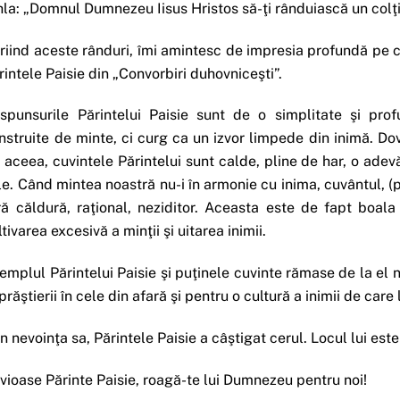
hla: „Domnul Dumnezeu Iisus Hristos să-ţi rânduiască un colţi
riind aceste rânduri, îmi amintesc de impresia profundă pe ca
rintele Paisie din „Convorbiri duhovniceşti”.
spunsurile Părintelui Paisie sunt de o simplitate şi pr
nstruite de minte, ci curg ca un izvor limpede din inimă. Dov
 aceea, cuvintele Părintelui sunt calde, pline de har, o adevăr
le. Când mintea noastră nu-i în armonie cu inima, cuvântul, (p
ră căldură, raţional, neziditor. Aceasta este de fapt boala
ltivarea excesivă a minţii şi uitarea inimii.
emplul Părintelui Paisie şi puţinele cuvinte rămase de la el n
prăştierii în cele din afară şi pentru o cultură a inimii de car
in nevoinţa sa, Părintele Paisie a câştigat cerul. Locul lui est
vioase Părinte Paisie, roagă-te lui Dumnezeu pentru noi!