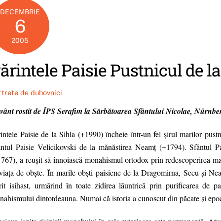
DECEMBRIE
6
2005
ărintele Paisie Pustnicul de la
rtrete de duhovnici
vânt rostit de ÎPS Serafim la Sărbătoarea Sfântului Nicolae, Nürnb
intele Paisie de la Sihla (+1990) încheie într-un fel şirul marilor pustn
ântul Paisie Velicikovski de la mănăstirea Neamţ (+1794). Sfântul P
767), a reuşit să înnoiască monahismul ortodox prin redescoperirea marii 
viaţa de obşte. În marile obşti paisiene de la Dragomirna, Secu şi Neam
rit isihast, urmărind în toate zidirea lăuntrică prin purificarea de p
ahismului dintotdeauna. Numai că istoria a cunoscut din păcate şi epoc