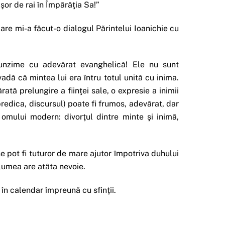
şor de rai în Împărăţia Sa!”
re mi-a făcut-o dialogul Părintelui Ioanichie cu
ofunzime cu adevărat evanghelică! Ele nu sunt
adă că mintea lui era întru totul unită cu inima.
ată prelungire a fiinţei sale, o expresie a inimii
redica, discursul) poate fi frumos, adevărat, dar
 omului modern: divorţul dintre minte şi inimă,
e pot fi tuturor de mare ajutor împotriva duhului
e lumea are atâta nevoie.
e în calendar împreună cu sfinţii.