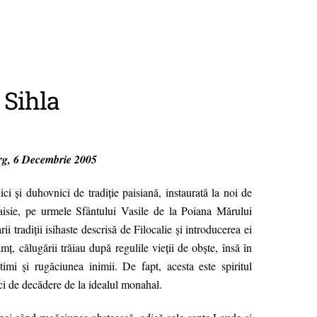
 Sihla
erg, 6 Decembrie 2005
ici şi duhovnici de tradiţie paisiană, instaurată la noi de
aisie, pe urmele Sfântului Vasile de la Poiana Mărului
tradiţii isihaste descrisă de Filocalie şi introducerea ei
ţ, călugării trăiau după regulile vieţii de obşte, însă în
atimi şi rugăciunea inimii. De fapt, acesta este spiritul
i de decădere de la idealul monahal.