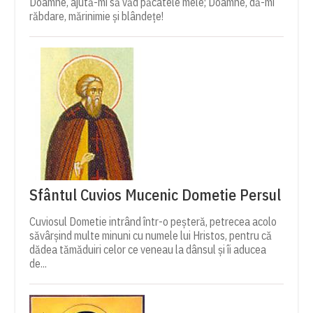
Doamne, ajută-mi să văd păcatele mele; Doamne, dă-mi
răbdare, mărinimie şi blândeţe!
Sfântul Cuvios Mucenic Dometie Persul
Cuviosul Dometie intrând într-o peșteră, petrecea acolo
săvârșind multe minuni cu numele lui Hristos, pentru că
dădea tămăduiri celor ce veneau la dânsul și îi aducea
de...