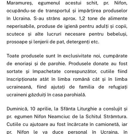
Maramureș, egumenul acestui schit, pr. Nifon,
ocupându-se de transportul și impărțirea produselor
în Ucraina. S-au strâns aprox. 1,2 tone de alimente
neperisabile, produse de igienă pentru adulți și copii,
scutece și alte lucruri necesare pentru bebeluși,
prosoape și lenjerii de pat, detergenți etc.
Toate produsele sunt în exclusivitate noi, cumpărate
de enoriași și de parohie. Produsele donate au fost
sortate și împachetate corespunzător, cutiile fiind
înscripționate atât în limba română cât și în limba
ucraineană, fiind ajutați de familia de refugiați
ucraineni găzduiți în casa parohială.
Duminică, 10 aprilie, la Sfânta Liturghie a conslujit și
pr. egumen Nifon Neamciuc de la Schitul Strâmtura.
Cutiile cu ajutoare au fost încărcate în camionetă, iar
pr. Nifon le va duce personal în Ucraina, în