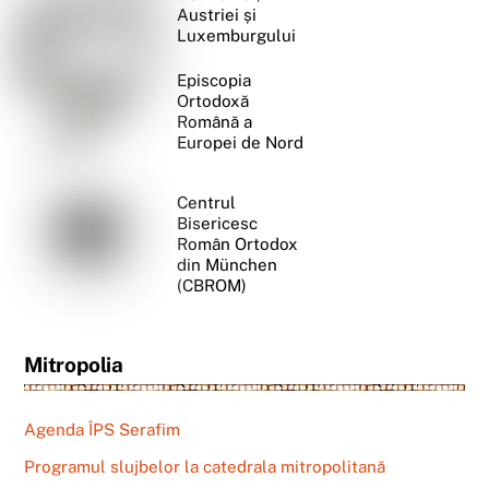
Austriei și
Luxemburgului
Episcopia
Ortodoxă
Română a
Europei de Nord
Centrul
Bisericesc
Român Ortodox
din München
(CBROM)
Mitropolia
Agenda ÎPS Serafim
Programul slujbelor la catedrala mitropolitană