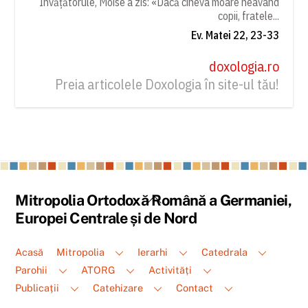
Învățătorule, Moise a zis: «Dacă cineva moare neavând
copii, fratele...
Ev. Matei 22, 23-33
doxologia.ro
Preia articolele Doxologia în site-ul tău!
Back
Mitropolia Ortodoxă Română a Germaniei,
To
Europei Centrale și de Nord
Top
Acasă
Mitropolia
Ierarhi
Catedrala
Parohii
ATORG
Activități
Publicații
Catehizare
Contact