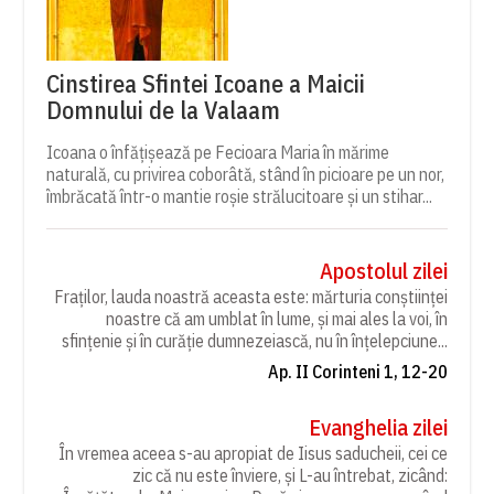
Cinstirea Sfintei Icoane a Maicii
Domnului de la Valaam
Icoana o înfățișează pe Fecioara Maria în mărime
naturală, cu privirea coborâtă, stând în picioare pe un nor,
îmbrăcată într-o mantie roșie strălucitoare și un stihar...
Apostolul zilei
Fraților, lauda noastră aceasta este: mărturia conștiinței
noastre că am umblat în lume, și mai ales la voi, în
sfințenie și în curăție dumnezeiască, nu în înțelepciune...
Ap. II Corinteni 1, 12-20
Evanghelia zilei
În vremea aceea s-au apropiat de Iisus saducheii, cei ce
zic că nu este înviere, și L-au întrebat, zicând: