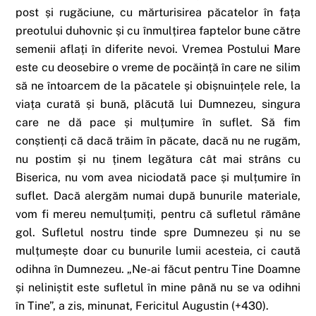
post și rugăciune, cu mărturisirea păcatelor în fața
preotului duhovnic și cu înmulțirea faptelor bune către
semenii aflați în diferite nevoi. Vremea Postului Mare
este cu deosebire o vreme de pocăință în care ne silim
să ne întoarcem de la păcatele și obișnuințele rele, la
viața curată și bună, plăcută lui Dumnezeu, singura
care ne dă pace și mulțumire în suflet. Să fim
conștienți că dacă trăim în păcate, dacă nu ne rugăm,
nu postim și nu ținem legătura cât mai strâns cu
Biserica, nu vom avea niciodată pace și mulțumire în
suflet. Dacă alergăm numai după bunurile materiale,
vom fi mereu nemulțumiți, pentru că sufletul rămâne
gol. Sufletul nostru tinde spre Dumnezeu și nu se
mulțumește doar cu bunurile lumii acesteia, ci caută
odihna în Dumnezeu. „Ne-ai făcut pentru Tine Doamne
și neliniștit este sufletul în mine până nu se va odihni
în Tine”, a zis, minunat, Fericitul Augustin (+430).