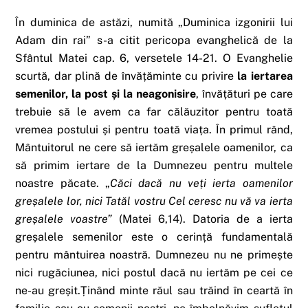
În duminica de astăzi, numită „Duminica izgonirii lui
Adam din rai” s-a citit pericopa evanghelică de la
Sfântul Matei cap. 6, versetele 14-21. O Evanghelie
scurtă, dar plină de învățăminte cu privire
la iertarea
semenilor, la post și la neagonisire
, învățături pe care
trebuie să le avem ca far călăuzitor pentru toată
vremea postului și pentru toată viața. În primul rând,
Mântuitorul ne cere să iertăm greșalele oamenilor, ca
să primim iertare de la Dumnezeu pentru multele
noastre păcate. „
Căci dacă nu veți ierta oamenilor
greșalele lor, nici Tatăl vostru Cel ceresc nu vă va ierta
greșalele voastre”
(Matei 6,14). Datoria de a ierta
greșalele semenilor este o cerință fundamentală
pentru mântuirea noastră. Dumnezeu nu ne primește
nici rugăciunea, nici postul dacă nu iertăm pe cei ce
ne-au greșit.Ținând minte răul sau trăind în ceartă în