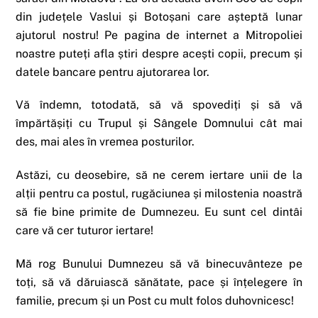
din județele Vaslui și Botoșani care așteptă lunar
ajutorul nostru! Pe pagina de internet a Mitropoliei
noastre puteți afla știri despre acești copii, precum și
datele bancare pentru ajutorarea lor.
Vă îndemn, totodată, să vă spovediți și să vă
împărtășiți cu Trupul și Sângele Domnului cât mai
des, mai ales în vremea posturilor.
Astăzi, cu deosebire, să ne cerem iertare unii de la
alții pentru ca postul, rugăciunea și milostenia noastră
să fie bine primite de Dumnezeu. Eu sunt cel dintâi
care vă cer tuturor iertare!
Mă rog Bunului Dumnezeu să vă binecuvânteze pe
toți, să vă dăruiască sănătate, pace și înțelegere în
familie, precum și un Post cu mult folos duhovnicesc!