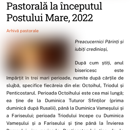
Pastorală la începutul
Postului Mare, 2022
Arhivă pastorale
Preacucernici Părinți și
iubiți credinioși,
După cum știți, anul
bisericesc este
împărțit în trei mari perioade, numite după cărțile de
slujbă, specifice fiecăreia din ele: Octoihul, Triodul și
Penticostarul. Perioada Octoihului este cea mai lungă;
ea ține de la Duminica Tuturor Sfinților (prima
duminică după Rusalii), până la Duminica Vameșului și
a Fariseului; perioada Triodului începe cu Duminica
Vameșului și a Fariseului și ține până la Învierea