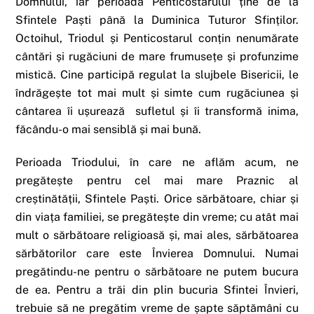
Domnului, iar perioada Penticostarului ține de la
Sfintele Paști până la Duminica Tuturor Sfinților.
Octoihul, Triodul și Penticostarul conțin nenumărate
cântări și rugăciuni de mare frumusețe și profunzime
mistică. Cine participă regulat la slujbele Bisericii, le
îndrăgește tot mai mult și simte cum rugăciunea și
cântarea îi ușurează sufletul și îi transformă inima,
făcându-o mai sensiblă și mai bună.
Perioada Triodului, în care ne aflăm acum, ne
pregătește pentru cel mai mare Praznic al
creștinătății, Sfintele Paști. Orice sărbătoare, chiar și
din viața familiei, se pregătește din vreme; cu atât mai
mult o sărbătoare religioasă și, mai ales, sărbătoarea
sărbătorilor care este Învierea Domnului. Numai
pregătindu-ne pentru o sărbătoare ne putem bucura
de ea. Pentru a trăi din plin bucuria Sfintei Învieri,
trebuie să ne pregătim vreme de șapte săptămâni cu