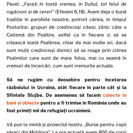
Pavel: „
Faceți în toată vremea, în Duhul, tot felul de
rugăciuni și de cereri”
(Efeseni 6,18). Avem deja o bună
tradiție în parohiile noastre, potrivit căreia, în timpul
Posturilor, grupuri de credincioși citesc zilnic câte o
Catismă din Psaltire, astfel ca în fiecare zi să se
citească toată Psaltirea, chiar de mai multe ori, dacă
sunt mulți credincioși dornici să se roage prin citirea
Psalmilor care sunt de mare folos, mai cu seamă în
vremuri de încercări, cum sunt vremurile actuale.
Să ne rugăm cu deosebire pentru încetarea
războiului în Ucraina, atât fiecare în parte cât și la
Sfintele Slujbe. De asemenea să facem
colecte în
bani și obiecte
pentru a fi trimise în România unde au
fost primiți mii de refugiați ucrainieni.
Vă pun la inimă și proiectul nostru „Burse pentru copii
săraci din Moldova”. La ora actuală avem 800 de copii