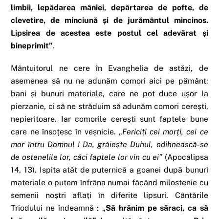
limbii, lepădarea mâniei, depărtarea de pofte, de
clevetire, de minciună și de jurământul mincinos.
Lipsirea de acestea este postul cel adevărat și
bineprimit”
.
Mântuitorul ne cere în Evanghelia de astăzi, de
asemenea să nu ne adunăm comori aici pe pământ:
bani și bunuri materiale, care ne pot duce ușor la
pierzanie, ci să ne străduim să adunăm comori cerești,
nepieritoare. Iar comorile cerești sunt faptele bune
care ne însoțesc în veșnicie. „
Fericiți cei morți, cei ce
mor întru Domnul ! Da, grăiește Duhul, odihnească-se
de ostenelile lor, căci faptele lor vin cu ei”
(Apocalipsa
14, 13). Ispita atât de puternică a goanei după bunuri
materiale o putem înfrâna numai făcând milostenie cu
semenii noștri aflați în diferite lipsuri. Cântările
Triodului ne îndeamnă : „
Să hrănim pe săraci, ca să