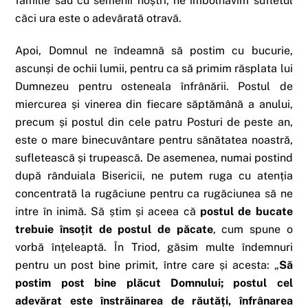
familie sau cu semenii noștri, ne îmbolnăvim sufletul
căci ura este o adevărată otravă.
Apoi, Domnul ne îndeamnă să postim cu bucurie,
ascunși de ochii lumii, pentru ca să primim răsplata lui
Dumnezeu pentru osteneala înfrânării. Postul de
miercurea și vinerea din fiecare săptămână a anului,
precum și postul din cele patru Posturi de peste an,
este o mare binecuvântare pentru sănătatea noastră,
sufletească și trupească. De asemenea, numai postind
după rânduiala Bisericii, ne putem ruga cu atenția
concentrată la rugăciune pentru ca rugăciunea să ne
intre în inimă. Să știm și aceea că
postul de bucate
trebuie însoțit de postul de păcate
, cum spune o
vorbă înțeleaptă. În Triod, găsim multe îndemnuri
pentru un post bine primit, între care și acesta: „
Să
postim post bine plăcut Domnului; postul cel
adevărat este înstrăinarea de răutăți, înfrânarea