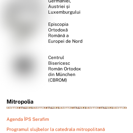
Germaniei,
Austriei și
Luxemburgului
Episcopia
Ortodoxă
Română a
Europei de Nord
Centrul
Bisericesc
Român Ortodox
din München
(CBROM)
Mitropolia
Agenda ÎPS Serafim
Programul slujbelor la catedrala mitropolitană