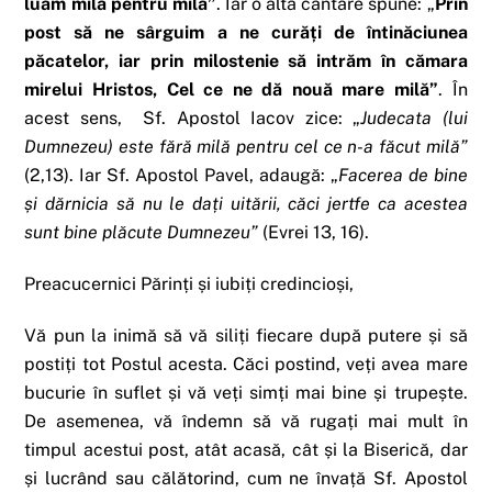
luăm milă pentru milă”
. Iar o altă cântare spune: „
Prin
post să ne sârguim a ne curăți de întinăciunea
păcatelor, iar prin milostenie să intrăm în cămara
mirelui Hristos, Cel ce ne dă nouă mare milă”
. În
acest sens, Sf. Apostol Iacov zice: „
Judecata (lui
Dumnezeu) este fără milă pentru cel ce n-a făcut milă”
(2,13). Iar Sf. Apostol Pavel, adaugă: „
Facerea de bine
și dărnicia să nu le dați uitării, căci jertfe ca acestea
sunt bine plăcute Dumnezeu”
(Evrei 13, 16).
Preacucernici Părinți și iubiți credincioși,
Vă pun la inimă să vă siliți fiecare după putere și să
postiți tot Postul acesta. Căci postind, veți avea mare
bucurie în suflet și vă veți simți mai bine și trupește.
De asemenea, vă îndemn să vă rugați mai mult în
timpul acestui post, atât acasă, cât și la Biserică, dar
și lucrând sau călătorind, cum ne învață Sf. Apostol