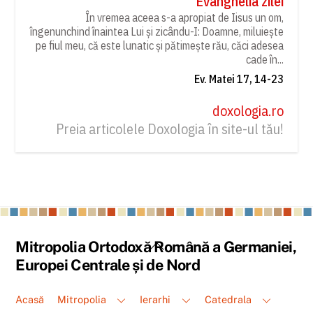
Evanghelia zilei
În vremea aceea s-a apropiat de Iisus un om,
îngenunchind înaintea Lui și zicându-I: Doamne, miluiește
pe fiul meu, că este lunatic și pătimește rău, căci adesea
cade în...
Ev. Matei 17, 14-23
doxologia.ro
Preia articolele Doxologia în site-ul tău!
Back
Mitropolia Ortodoxă Română a Germaniei,
To
Europei Centrale și de Nord
Top
Acasă
Mitropolia
Ierarhi
Catedrala