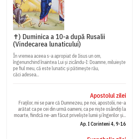
✝) Duminica a 10-a după Rusalii
(Vindecarea lunaticului)
În vremea aceea s-a apropiat de Iisus un om,
îngenunchind înaintea Lui și zicându-I: Doamne, miluiește
pe fiul meu, că este lunatic și pătimește rău,
căci adesea...
Apostolul zilei
Fraților, mi se pare că Dumnezeu, pe noi, apostolii, ne-a
arătat ca pe cei din urmă oameni, ca pe niște osândiți la
moarte, fiindcă ne-am făcut priveliște lumii și îngerilor și...
Ap. I Corinteni 4, 9-16