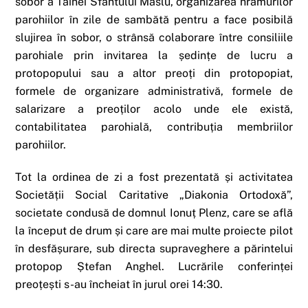
sobor a Tainei Sfântului Maslu, organizarea hramurilor
parohiilor în zile de sambătă pentru a face posibilă
slujirea în sobor, o strânsă colaborare între consiliile
parohiale prin invitarea la ședințe de lucru a
protopopului sau a altor preoți din protopopiat,
formele de organizare administrativă, formele de
salarizare a preoților acolo unde ele există,
contabilitatea parohială, contribuția membriilor
parohiilor.
Tot la ordinea de zi a fost prezentată și activitatea
Societății Social Caritative „Diakonia Ortodoxă”,
societate condusă de domnul Ionuț Plenz, care se află
la început de drum și care are mai multe proiecte pilot
în desfășurare, sub directa supraveghere a părintelui
protopop Ștefan Anghel. Lucrările conferinței
preoțești s-au încheiat în jurul orei 14:30.