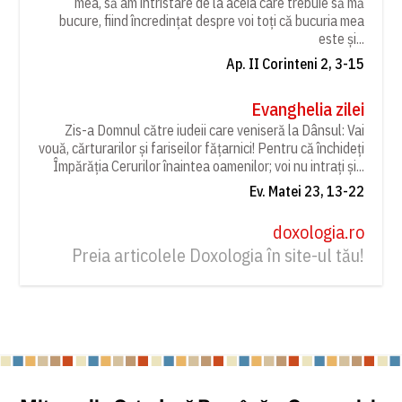
mea, să am întristare de la aceia care trebuie să mă
bucure, fiind încredințat despre voi toți că bucuria mea
este și...
Ap. II Corinteni 2, 3-15
Evanghelia zilei
Zis-a Domnul către iudeii care veniseră la Dânsul: Vai
vouă, cărturarilor și fariseilor fățarnici! Pentru că închideți
Împărăția Cerurilor înaintea oamenilor; voi nu intrați și...
Ev. Matei 23, 13-22
doxologia.ro
Preia articolele Doxologia în site-ul tău!
Back