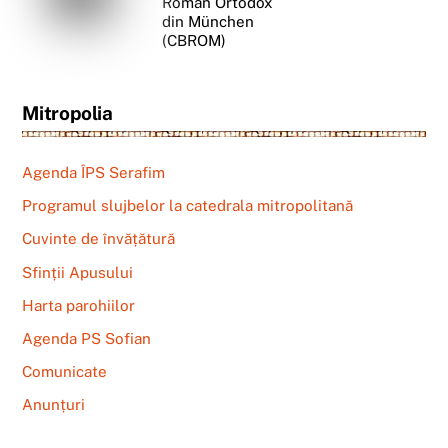
Român Ortodox
din München
(CBROM)
Mitropolia
Agenda ÎPS Serafim
Programul slujbelor la catedrala mitropolitană
Cuvinte de învățătură
Sfinții Apusului
Harta parohiilor
Agenda PS Sofian
Comunicate
Anunțuri