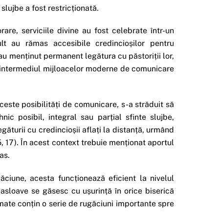
slujbe a fost restricționată.
re, serviciile divine au fost celebrate într-un
ult au rămas accesibile credincioșilor pentru
i au menținut permanent legătura cu păstoriții lor,
rin intermediul mijloacelor moderne de comunicare
aceste posibilități de comunicare, s-a străduit să
nic posibil, integral sau parțial sfinte slujbe,
găturii cu credincioșii aflați la distanță, urmând
 5, 17). În acest context trebuie menționat aportul
as.
găciune, acesta funcționează eficient la nivelul
 ceasloave se găsesc cu ușurință în orice biserică
rmate conțin o serie de rugăciuni importante spre