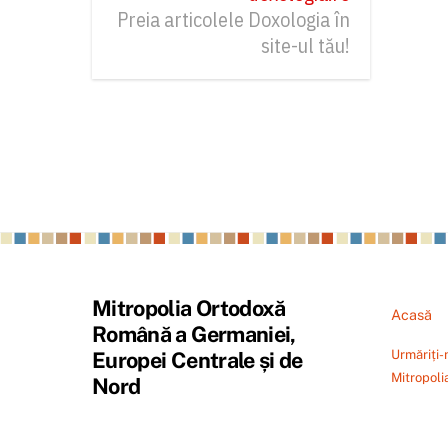
Preia articolele Doxologia în
site-ul tău!
Mitropolia Ortodoxă
Acasă
Română a Germaniei,
Urmăriți-
Europei Centrale și de
Mitropoli
Nord