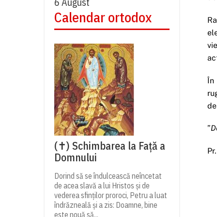
6 August
Calendar ortodox
Ra
el
vi
ac
În
ru
de
”
D
(✝) Schimbarea la Față a
Pr
Domnului
Dorind să se îndulcească neîncetat
de acea slavă a lui Hristos și de
vederea sfinților proroci, Petru a luat
îndrăzneală și a zis: Doamne, bine
este nouă să...