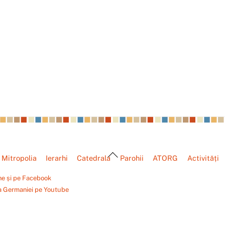
Back
Mitropolia
Ierarhi
Catedrala
Parohii
ATORG
Activități
To
Top
ne și pe Facebook
a Germaniei pe Youtube