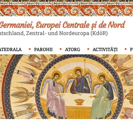
ermaniei, Europei Centrale și de Nord
tschland, Zentral- und Nordeuropa (KdöR)
ATEDRALA
PAROHII
ATORG
ACTIVITĂȚI
P