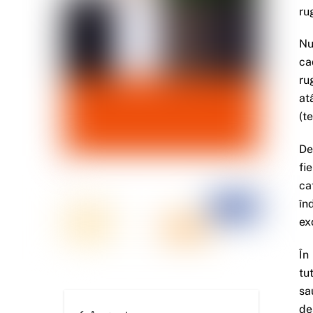
ru
Nu
ca
ru
at
(t
De
fi
ca
în
ex
În
tu
sa
de