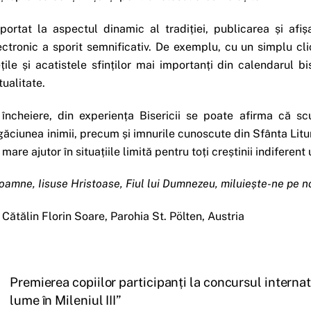
portat la aspectul dinamic al tradiției, publicarea și afi
ectronic a sporit semnificativ. De exemplu, cu un simplu cli
ețile și acatistele sfinților mai importanți din calendarul b
tualitate.
 încheiere, din experiența Bisericii se poate afirma că sc
găciunea inimii, precum și imnurile cunoscute din Sfânta Litur
 mare ajutor în situațiile limită pentru toți creștinii indiferent
oamne, Iisuse Hristoase, Fiul lui Dumnezeu, miluiește-ne pe no
. Cătălin Florin Soare, Parohia St. Pölten, Austria
Premierea copiilor participanți la concursul internat
lume în Mileniul III”