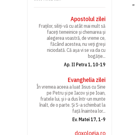
„
Apostolul zilei
Fraților, siliți-vă cu atât mai mult să
faceți temeinice și chemarea și
alegerea voastră, de vreme ce,
făcând acestea, nu veți greși
niciodată. Că așa vi se va da cu
bogăție...
Ap. II Petru 1, 10-19
Evanghelia zilei
În vremea aceea a luat Iisus cu Sine
pe Petru și pe Iacov și pe Ioan,
fratele lui, și i-a dus într-un munte
înalt, de o parte. Și S-a schimbat la
față înaintea lor...
Ev. Matei 17, 1-9
doxologia.ro