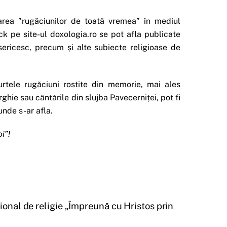
șarea ”rugăciunilor de toată vremea” în mediul
ck pe site-ul doxologia.ro se pot afla publicate
isericesc, precum și alte subiecte religioase de
urtele rugăciuni rostite din memorie, mai ales
ghie sau cântările din slujba Pavecerniței, pot fi
 unde s-ar afla.
i”!
ional de religie „Împreună cu Hristos prin