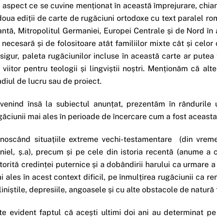
 aspect ce se cuvine menționat în această împrejurare, chiar 
doua ediții de carte de rugăciuni ortodoxe cu text paralel 
antă, Mitropolitul Germaniei, Europei Centrale și de Nord în 
 necesară și de folositoare atât familiilor mixte cât și celor
sigur, paleta rugăciunilor incluse în această carte ar putea 
 viitor pentru teologii și lingviștii noștri. Menționăm că al
adiul de lucru sau de proiect.
venind însă la subiectul anunțat, prezentăm în rândurile u
găciunii mai ales în perioade de încercare cum a fost aceasta 
noscând situațiile extreme vechi-testamentare (din vremea
niel, ș.a), precum și pe cele din istoria recentă (anume a 
torită credinței puternice și a dobândirii harului ca urmare a r
i ales în acest context dificil, pe înmulțirea rugăciunii ca rem
liniștile, depresiile, angoasele și cu alte obstacole de natură 
te evident faptul că acești ultimi doi ani au determinat pe