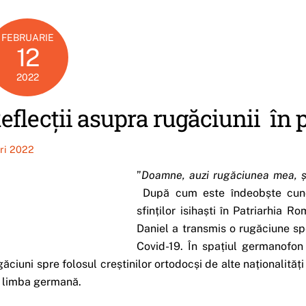
FEBRUARIE
12
2022
eflecții asupra rugăciunii în 
iri 2022
”
Doamne, auzi rugăciunea mea, ș
După cum este îndeobște cunos
sfinților isihaști în Patriarhia 
Daniel a transmis o rugăciune spec
Covid-19. În spațiul germanofon
găciuni spre folosul creștinilor ortodocși de alte naționalități
 limba germană.