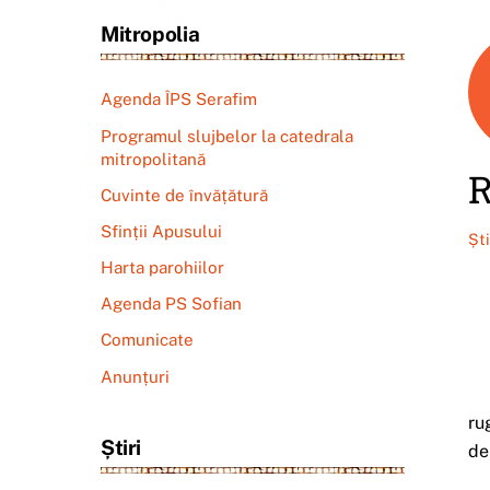
Mitropolia
Agenda ÎPS Serafim
Programul slujbelor la catedrala
mitropolitană
R
Cuvinte de învățătură
Sfinții Apusului
Șt
Harta parohiilor
Agenda PS Sofian
Comunicate
Anunțuri
ru
Știri
de