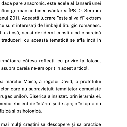
dacă pare anacronic, este acela al lansării unei
româno-german cu binecuvântarea ÎPS Dr. Serafim
anul 2011. Această lucrare ”este și va fi” extrem
 ce sunt interesați de limbajul liturgic românesc.
fi extinsă, acest deziderat constituind o sarcină
te traduceri cu această tematică se află încă în
rmătoare câteva reflecții cu privire la folosul
asupra căreia ne-am oprit în acest articol.
 marelui Moise, a regelui David, a profetului
celor care au supraviețuit temnițelor comuniste
ugăciunilor), Biserica a insistat, prin ierarhia ei,
ediu eficient de întărire și de sprijin în lupta cu
fizică și psihologică.
 mai mulți creștini să descopere și să practice