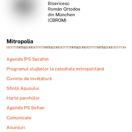
Bisericesc
Român Ortodox
din München
(CBROM)
Mitropolia
Agenda ÎPS Serafim
Programul slujbelor la catedrala mitropolitană
Cuvinte de învățătură
Sfinții Apusului
Harta parohiilor
Agenda PS Sofian
Comunicate
Anunțuri