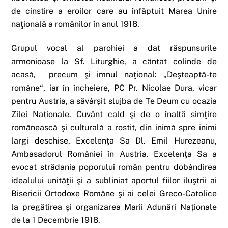
de cinstire a eroilor care au înfăptuit Marea Unire
naţională a românilor în anul 1918.
Grupul vocal al parohiei a dat răspunsurile
armonioase la Sf. Liturghie, a cântat colinde de
acasă, precum şi imnul naţional: „Deşteaptă-te
române“, iar în încheiere, PC Pr. Nicolae Dura, vicar
pentru Austria, a săvârșit slujba de Te Deum cu ocazia
Zilei Naționale. Cuvânt cald şi de o înaltă simţire
românească şi culturală a rostit, din inimă spre inimi
largi deschise, Excelenţa Sa Dl. Emil Hurezeanu,
Ambasadorul României în Austria. Excelenţa Sa a
evocat strădania poporului român pentru dobândirea
idealului unităţii şi a subliniat aportul fiilor iluştrii ai
Bisericii Ortodoxe Române şi ai celei Greco-Catolice
la pregătirea şi organizarea Marii Adunări Naţionale
de la 1 Decembrie 1918.