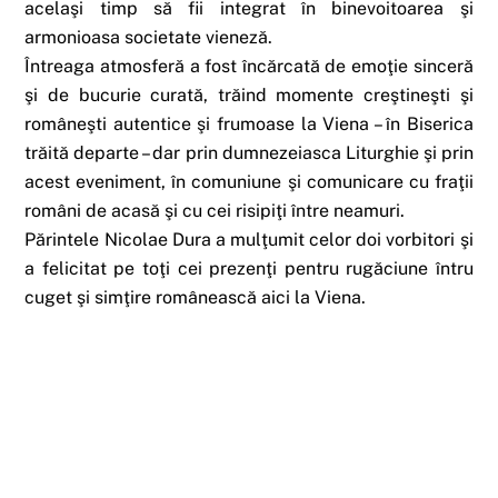
acelaşi timp să fii integrat în binevoitoarea şi
armonioasa societate vieneză.
Întreaga atmosferă a fost încărcată de emoţie sinceră
şi de bucurie curată, trăind momente creştineşti şi
româneşti autentice şi frumoase la Viena – în Biserica
trăită departe – dar prin dumnezeiasca Liturghie şi prin
acest eveniment, în comuniune şi comunicare cu fraţii
români de acasă şi cu cei risipiţi între neamuri.
Părintele Nicolae Dura a mulţumit celor doi vorbitori şi
a felicitat pe toţi cei prezenţi pentru rugăciune întru
cuget şi simţire românească aici la Viena.