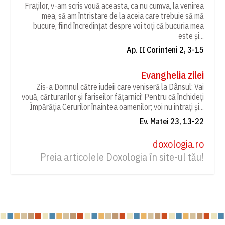
Fraților, v-am scris vouă aceasta, ca nu cumva, la venirea
mea, să am întristare de la aceia care trebuie să mă
bucure, fiind încredințat despre voi toți că bucuria mea
este și...
Ap. II Corinteni 2, 3-15
Evanghelia zilei
Zis-a Domnul către iudeii care veniseră la Dânsul: Vai
vouă, cărturarilor și fariseilor fățarnici! Pentru că închideți
Împărăția Cerurilor înaintea oamenilor; voi nu intrați și...
Ev. Matei 23, 13-22
doxologia.ro
Preia articolele Doxologia în site-ul tău!