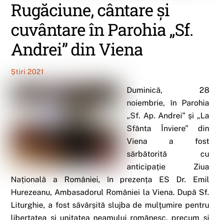
Rugăciune, cântare şi
cuvântare în Parohia „Sf.
Andrei” din Viena
Știri 2021
Duminică, 28
noiembrie, în Parohia
„Sf. Ap. Andrei” și „La
Sfânta Înviere” din
Viena a fost
sărbătorită cu
anticipație Ziua
Națională a României, în prezența ES Dr. Emil
Hurezeanu, Ambasadorul României la Viena. După Sf.
Liturghie, a fost săvârșită slujba de mulţumire pentru
libertatea şi unitatea neamului românesc, precum şi