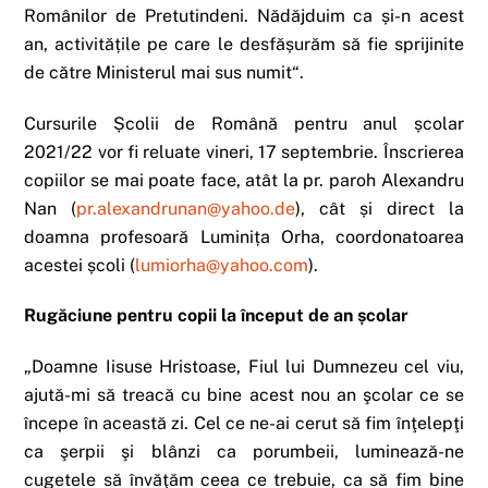
Românilor de Pretutindeni. Nădăjduim ca și-n acest
an, activitățile pe care le desfășurăm să fie sprijinite
de către Ministerul mai sus numit“.
Cursurile Școlii de Română pentru anul școlar
2021/22 vor fi reluate vineri, 17 septembrie. Înscrierea
copiilor se mai poate face, atât la pr. paroh Alexandru
Nan (
pr.alexandrunan@yahoo.de
), cât și direct la
doamna profesoară Luminița Orha, coordonatoarea
acestei școli (
lumiorha@yahoo.com
).
Rug
ăciune pentru copii la început de an școlar
„Doamne Iisuse Hristoase, Fiul lui Dumnezeu cel viu,
ajută-mi să treacă cu bine acest nou an şcolar ce se
începe în această zi. Cel ce ne-ai cerut să fim înţelepţi
ca şerpii şi blânzi ca porumbeii, luminează-ne
cugetele să învăţăm ceea ce trebuie, ca să fim bine