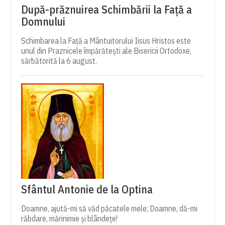
După-prăznuirea Schimbării la Față a
Domnului
Schimbarea la Față a Mântuitorului Iisus Hristos este
unul din Praznicele împărătești ale Bisericii Ortodoxe,
sărbătorită la 6 august.
Sfântul Antonie de la Optina
Doamne, ajută-mi să văd păcatele mele; Doamne, dă-mi
răbdare, mărinimie şi blândeţe!