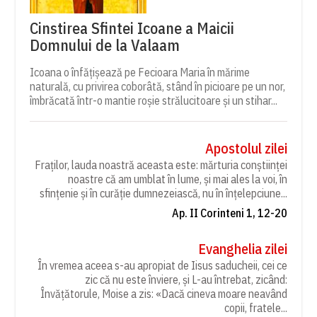
Cinstirea Sfintei Icoane a Maicii
Domnului de la Valaam
Icoana o înfățișează pe Fecioara Maria în mărime
naturală, cu privirea coborâtă, stând în picioare pe un nor,
îmbrăcată într-o mantie roșie strălucitoare și un stihar...
Apostolul zilei
Fraților, lauda noastră aceasta este: mărturia conștiinței
noastre că am umblat în lume, și mai ales la voi, în
sfințenie și în curăție dumnezeiască, nu în înțelepciune...
Ap. II Corinteni 1, 12-20
Evanghelia zilei
În vremea aceea s-au apropiat de Iisus saducheii, cei ce
zic că nu este înviere, și L-au întrebat, zicând:
Învățătorule, Moise a zis: «Dacă cineva moare neavând
copii, fratele...