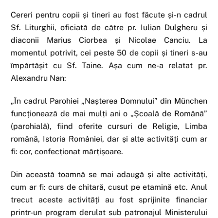
Cereri pentru copii și tineri au fost făcute și-n cadrul
Sf. Liturghii, oficiată de către pr. Iulian Dulgheru și
diaconii Marius Ciorbea și Nicolae Canciu. La
momentul potrivit, cei peste 50 de copii și tineri s-au
împărtășit cu Sf. Taine. Așa cum ne-a relatat pr.
Alexandru Nan:
„În cadrul Parohiei „Nașterea Domnului” din München
funcționează de mai mulți ani o „Școală de Română”
(parohială), fiind oferite cursuri de Religie, Limba
română, Istoria României, dar și alte activități cum ar
fi: cor, confecționat mărțișoare.
Din această toamnă se mai adaugă și alte activități,
cum ar fi: curs de chitară, cusut pe etamină etc. Anul
trecut aceste activități au fost sprijinite financiar
printr-un program derulat sub patronajul Ministerului