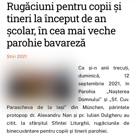
Rugăciuni pentru copii și
tineri la început de an
școlar, în cea mai veche
parohie bavareză
Știri 2021
Ca și-n anii trecuți,
duminică, 12
septembrie 2021, în
Parohia „Nașterea
Domnului” și „Sf. Cuv.
Parascheva de la Iași” din München, părintele
protopop dr. Alexandru Nan și pr. Iulian Dulgheru au
citit, la sfârșitul Sfintei Liturghii, rugăciunile de
binecuvântare pentru copiii și tinerii parohiei.