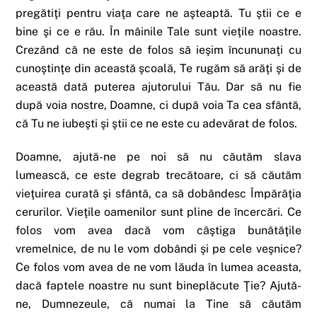
pregătiţi pentru viaţa care ne aşteaptă. Tu ştii ce e
bine şi ce e rău. În mâinile Tale sunt vieţile noastre.
Crezând că ne este de folos să ieşim încununaţi cu
cunoştinţe din această şcoală, Te rugăm să arăţi şi de
această dată puterea ajutorului Tău. Dar să nu fie
după voia nostre, Doamne, ci după voia Ta cea sfântă,
că Tu ne iubeşti şi ştii ce ne este cu adevărat de folos.
Doamne, ajută-ne pe noi să nu căutăm slava
lumească, ce este degrab trecătoare, ci să căutăm
vieţuirea curată şi sfântă, ca să dobândesc Împărăţia
cerurilor. Vieţile oamenilor sunt pline de încercări. Ce
folos vom avea dacă vom câştiga bunătăţile
vremelnice, de nu le vom dobândi şi pe cele veşnice?
Ce folos vom avea de ne vom lăuda în lumea aceasta,
dacă faptele noastre nu sunt bineplăcute Ţie? Ajută-
ne, Dumnezeule, că numai la Tine să căutăm