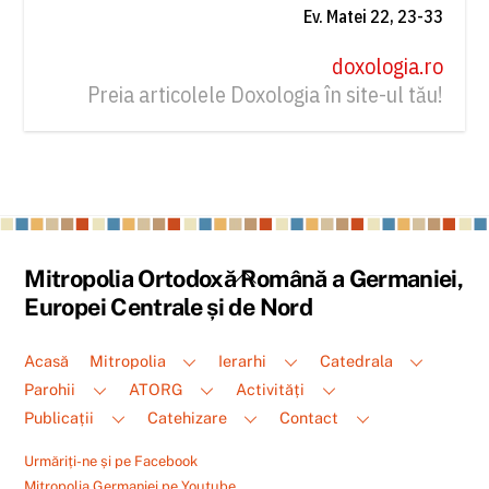
Ev. Matei 22, 23-33
doxologia.ro
Preia articolele Doxologia în site-ul tău!
Back
Mitropolia Ortodoxă Română a Germaniei,
To
Europei Centrale și de Nord
Top
Acasă
Mitropolia
Ierarhi
Catedrala
Parohii
ATORG
Activități
Publicații
Catehizare
Contact
Urmăriți-ne și pe Facebook
Mitropolia Germaniei pe Youtube