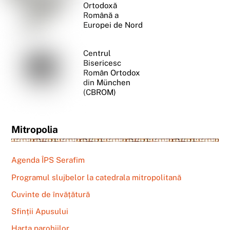
Ortodoxă
Română a
Europei de Nord
Centrul
Bisericesc
Român Ortodox
din München
(CBROM)
Mitropolia
Agenda ÎPS Serafim
Programul slujbelor la catedrala mitropolitană
Cuvinte de învățătură
Sfinții Apusului
Harta parohiilor