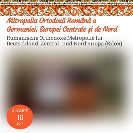
Skip
Men
to
content
Mitropolia Ortodoxă Română a
Germaniei, Europei Centrale și de Nord
Rumänische Orthodoxe Metropolie für
Deutschland, Zentral- und Nordeuropa (KdöR)
AUGUST
16
2017