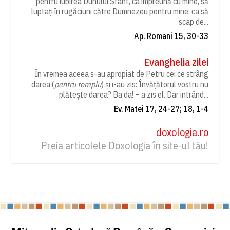
pentru iubirea Duhului Sfânt, ca împreună cu mine, să
luptați în rugăciuni către Dumnezeu pentru mine, ca să
scap de...
Ap. Romani 15, 30-33
Evanghelia zilei
În vremea aceea s-au apropiat de Petru cei ce strâng
darea (
pentru templu
) și i-au zis: Învățătorul vostru nu
plătește darea? Ba da! – a zis el. Dar intrând...
Ev. Matei 17, 24-27; 18, 1-4
doxologia.ro
Preia articolele Doxologia în site-ul tău!
Back