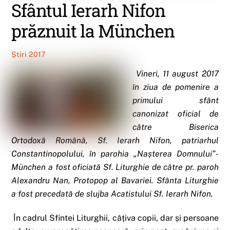
Sfântul Ierarh Nifon
prăznuit la München
Știri 2017
Vineri, 11 august 2017
în ziua de pomenire a
primului sfânt
canonizat oficial de
către Biserica
Ortodoxă Română, Sf. Ierarh Nifon, patriarhul
Constantinopolului, în parohia „Nașterea Domnului”-
München a fost oficiată Sf. Liturghie de către pr. paroh
Alexandru Nan, Protopop al Bavariei. Sfânta Liturghie
a fost precedată de slujba Acatistului Sf. Ierarh Nifon.
În cadrul Sfintei Liturghii, câțiva copii, dar și persoane