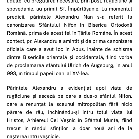
adulte, cu pregătirea necesară, prin post, rugăciune și
spovedanie, au primit Sf. Împărtășanie. La momentul
predicii, părintele Alexandru Nan s-a referit la
canonizarea Sfântului Nifon în Biserica Ortodoxă
Română, prima de acest fel în Țările Române. În acest
context, pr. Alexandru a amintit și de prima canonizare
oficială care a avut loc în Apus, înainte de schisma
dintre Bisericile orientală și occidentală, fiind vorba
de proclamarea sfântului Ulrich de Augsburg, în anul
993, în timpul papei Ioan al XV-lea.
Părintele Alexandru a evidențiat apoi viața de
rugăciune și asceză pe care a dus-o sfântul Nifon,
care a renunțat la scaunul mitropolitan fără nicio
părere de rău, închinându-și întru totul viața lui
Hristos, Arhiereul Cel Veșnic în Sfântul Munte, fiind
trecut în rândul sfinților la doar nouă ani de la
nașterea întru veșnicie.