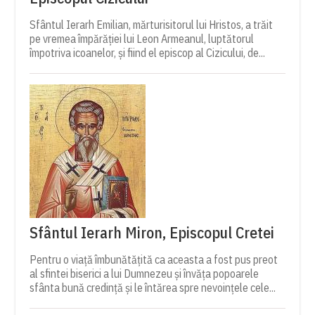
Sfântul Ierarh Emilian, mărturisitorul lui Hristos, a trăit
pe vremea împărăției lui Leon Armeanul, luptătorul
împotriva icoanelor, și fiind el episcop al Cizicului, de...
Sfântul Ierarh Miron, Episcopul Cretei
Pentru o viață îmbunătățită ca aceasta a fost pus preot
al sfintei biserici a lui Dumnezeu și învăța popoarele
sfânta bună credință și le întărea spre nevoințele cele...