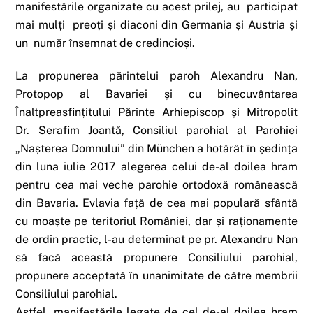
manifestările organizate cu acest prilej, au participat
mai mulți preoți și diaconi din Germania și Austria și
un număr însemnat de credincioși.
La propunerea părintelui paroh Alexandru Nan,
Protopop al Bavariei și cu binecuvântarea
Înaltpreasfințitului Părinte Arhiepiscop și Mitropolit
Dr. Serafim Joantă, Consiliul parohial al Parohiei
„Nașterea Domnului” din München a hotărât în ședința
din luna iulie 2017 alegerea celui de-al doilea hram
pentru cea mai veche parohie ortodoxă românească
din Bavaria. Evlavia față de cea mai populară sfântă
cu moaște pe teritoriul României, dar și raționamente
de ordin practic, l-au determinat pe pr. Alexandru Nan
să facă această propunere Consiliului parohial,
propunere acceptată în unanimitate de către membrii
Consiliului parohial.
Astfel, manifestările legate de cel de-al doilea hram