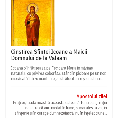
Cinstirea Sfintei Icoane a Maicii
Domnului de la Valaam
Icoana o înfățișează pe Fecioara Maria în mărime
naturală, cu privirea coborâtă, stând în picioare pe un nor,
îmbrăcată într-o mantie roșie strălucitoare și un stihar...
Apostolul zilei
Fraților, lauda noastră aceasta este: mărturia conștiinței
noastre că am umblat în lume, și mai ales la voi, în
sfințenie și în curăție dumnezeiască, nu în înțelepciune...