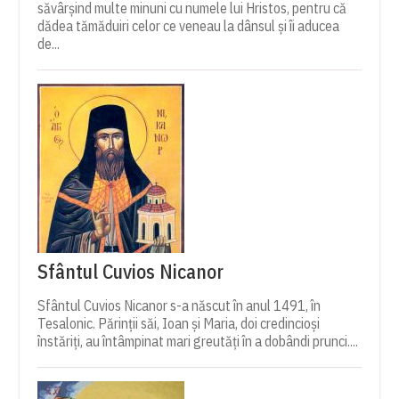
săvârșind multe minuni cu numele lui Hristos, pentru că
dădea tămăduiri celor ce veneau la dânsul și îi aducea
de...
Sfântul Cuvios Nicanor
Sfântul Cuvios Nicanor s-a născut în anul 1491, în
Tesalonic. Părinții săi, Ioan și Maria, doi credincioși
înstăriți, au întâmpinat mari greutăți în a dobândi prunci....