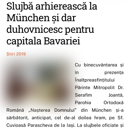
Slujbă arhierească la
München și dar
duhovnicesc pentru
capitala Bavariei
Știri 2019
Cu binecuvântarea și
în prezența
Înaltpreasfințitului
Părinte Mitropolit Dr.
Serafim Joantă,
Parohia Ortodoxă
Română „Nașterea Domnului” din München și-a
sărbătorit, anticipat, cel de-al doilea hram, pe Sf.
Cuvioasă Parascheva de la Iași. La slujbele oficiate și