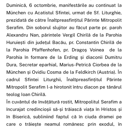
Duminică, 6 octombrie, manifestările au continuat la
München cu Acatistul Sfintei, urmat de Sf. Liturghie,
prezidată de către Înaltpreasfințitul Părinte Mitropolit
Serafim. Din soborul slujitor au făcut parte pr. paroh
Alexandru Nan, părintele Vergil Chirilă de la Parohia
Huruiești din județul Bacău, pr. Constantin Chirilă de
la Parohia Pfaffenhofen, pr. Dragoș Voinea de la
Parohia în formare de la Erding și diaconii Dumitru
Dura, Secretar eparhial, Marius-Petrică Ciorbea de la
München și Ovidiu Cosma de la Feldkirch (Austria). În
cadrul Sfintei Liturghii, Înaltpreasfințitul Părinte
Mitropolit Serafim l-a hirotonit întru diacon pe tânărul
teolog Ioan Chirilă.
În cuvântul de învățătură rostit, Mitropolitul Serafim a
încurajat credincioșii să-și trăiască viața în Hristos și
în Biserică, subliniind faptul că în ciuda dramei pe
care o trăiește neamul românesc prin exodul, în