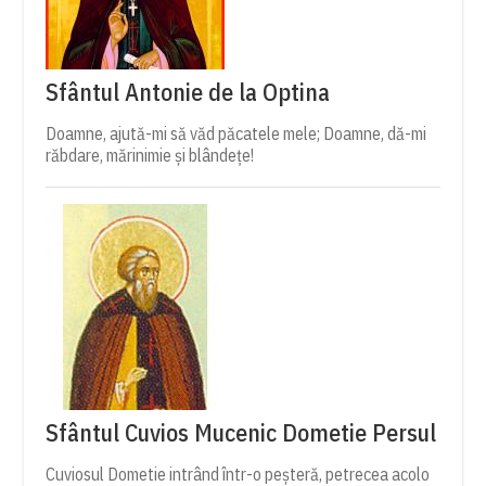
Sfântul Antonie de la Optina
Doamne, ajută-mi să văd păcatele mele; Doamne, dă-mi
răbdare, mărinimie şi blândeţe!
Sfântul Cuvios Mucenic Dometie Persul
Cuviosul Dometie intrând într-o peșteră, petrecea acolo