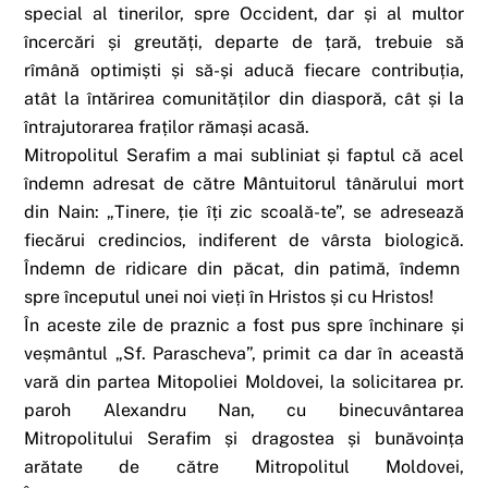
special al tinerilor, spre Occident, dar și al multor
încercări și greutăți, departe de țară, trebuie să
rîmână optimiști și să-și aducă fiecare contribuția,
atât la întărirea comunităților din diasporă, cât și la
întrajutorarea fraților rămași acasă.
Mitropolitul Serafim a mai subliniat și faptul că acel
îndemn adresat de către Mântuitorul tânărului mort
din Nain: „Tinere, ție îți zic scoală-te”, se adresează
fiecărui credincios, indiferent de vârsta biologică.
Îndemn de ridicare din păcat, din patimă, îndemn
spre începutul unei noi vieți în Hristos și cu Hristos!
În aceste zile de praznic a fost pus spre închinare și
veșmântul „Sf. Parascheva”, primit ca dar în această
vară din partea Mitopoliei Moldovei, la solicitarea pr.
paroh Alexandru Nan, cu binecuvântarea
Mitropolitului Serafim și dragostea și bunăvoința
arătate de către Mitropolitul Moldovei,