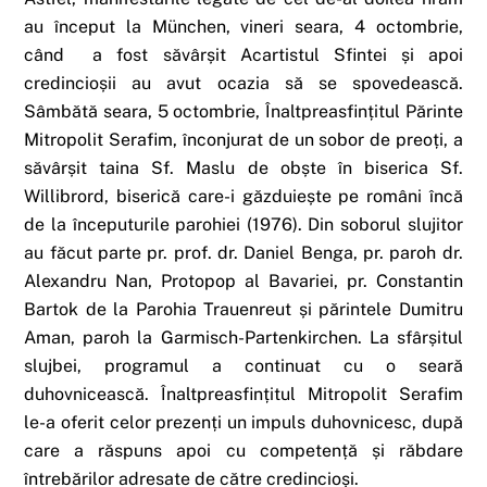
au început la München, vineri seara, 4 octombrie,
când a fost săvârșit Acartistul Sfintei și apoi
credincioșii au avut ocazia să se spovedească.
Sâmbătă seara, 5 octombrie, Înaltpreasfințitul Părinte
Mitropolit Serafim, înconjurat de un sobor de preoți, a
săvârșit taina Sf. Maslu de obște în biserica Sf.
Willibrord, biserică care-i găzduiește pe români încă
de la începuturile parohiei (1976). Din soborul slujitor
au făcut parte pr. prof. dr. Daniel Benga, pr. paroh dr.
Alexandru Nan, Protopop al Bavariei, pr. Constantin
Bartok de la Parohia Trauenreut și părintele Dumitru
Aman, paroh la Garmisch-Partenkirchen. La sfârșitul
slujbei, programul a continuat cu o seară
duhovnicească. Înaltpreasfințitul Mitropolit Serafim
le-a oferit celor prezenți un impuls duhovnicesc, după
care a răspuns apoi cu competență și răbdare
întrebărilor adresate de către credincioși.