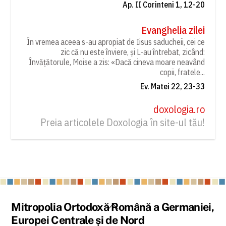
Ap. II Corinteni 1, 12-20
Evanghelia zilei
În vremea aceea s-au apropiat de Iisus saducheii, cei ce
zic că nu este înviere, și L-au întrebat, zicând:
Învățătorule, Moise a zis: «Dacă cineva moare neavând
copii, fratele...
Ev. Matei 22, 23-33
doxologia.ro
Preia articolele Doxologia în site-ul tău!
Back
Mitropolia Ortodoxă Română a Germaniei,
To
Europei Centrale și de Nord