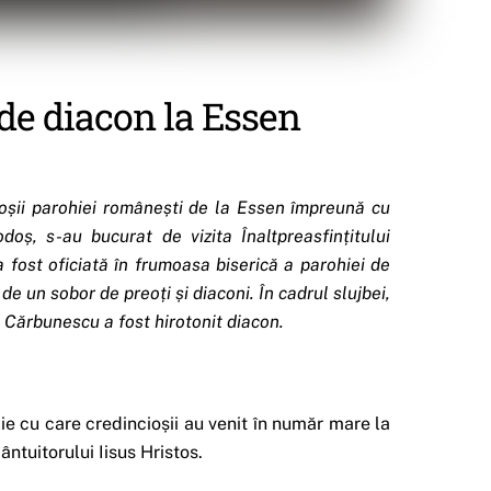
 de diacon la Essen
ioșii parohiei românești de la Essen împreună cu
doș, s-au bucurat de vizita Înaltpreasfințitului
a fost oficiată în frumoasa biserică a parohiei de
 de un sobor de preoți și diaconi. În cadrul slujbei,
Cărbunescu a fost hirotonit diacon.
zie cu care credincioșii au venit în număr mare la
ntuitorului Iisus Hristos.