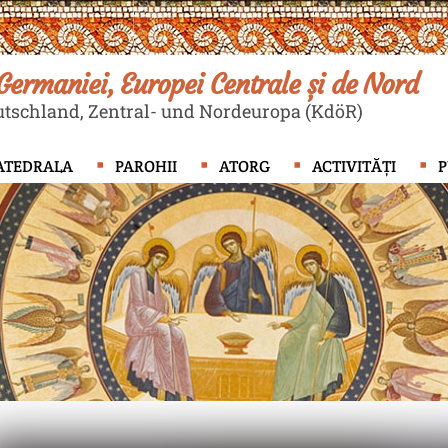
ermaniei, Europei Centrale și de Nord
tschland, Zentral- und Nordeuropa (KdöR)
ATEDRALA
PAROHII
ATORG
ACTIVITĂȚI
P