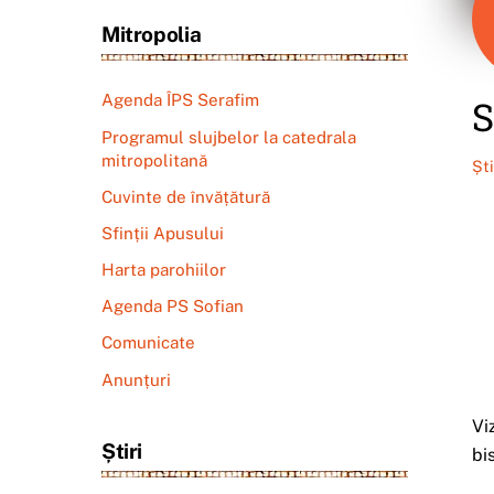
Mitropolia
Agenda ÎPS Serafim
S
Programul slujbelor la catedrala
mitropolitană
Șt
Cuvinte de învățătură
Sfinții Apusului
Harta parohiilor
Agenda PS Sofian
Comunicate
Anunțuri
Vi
Știri
bi