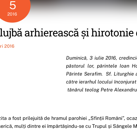
5
2016
lujbă arhierească și hirotonie
iri 2016
Duminică, 3 iulie 2016, credinc
păstorul lor, părintele Ioan Ho
Părinte Serafim. Sf. Liturghie 
către ierarhul locului înconjurat
tânărul teolog Petre Alexandru 
zita a fost prilejuită de hramul parohiei „Sfinții Români”, oca
serică, mulți dintre ei împărtășindu-se cu Trupul și Sângele Mâ