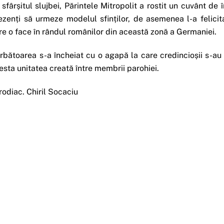
 sfârșitul slujbei, Părintele Mitropolit a rostit un cuvânt de
ezenți să urmeze modelul sfinților, de asemenea l-a felici
re o face în rândul românilor din această zonă a Germaniei.
rbătoarea s-a încheiat cu o agapă la care credincioșii s-au
esta unitatea creată între membrii parohiei.
rodiac. Chiril Socaciu