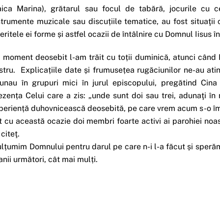
ica Marina), grătarul sau focul de tabără, jocurile cu ce
strumente muzicale sau discuțiile tematice, au fost situaţii
feritele ei forme și astfel ocazii de întâlnire cu Domnul Iisus î
 moment deosebit l-am trăit cu toții duminică, atunci când I
stru. Explicațiile date și frumusețea rugăciunilor ne-au atin
unau în grupuri mici în jurul episcopului, pregătind Cina
ezența Celui care a zis: „unde sunt doi sau trei, adunaţi în 
periență duhovnicească deosebită, pe care vrem acum s-o îm
t cu această ocazie doi membri foarte activi ai parohiei noast
 citeţ.
lțumim Domnului pentru darul pe care n-i l-a făcut și sper
 anii următori, cât mai mulți.