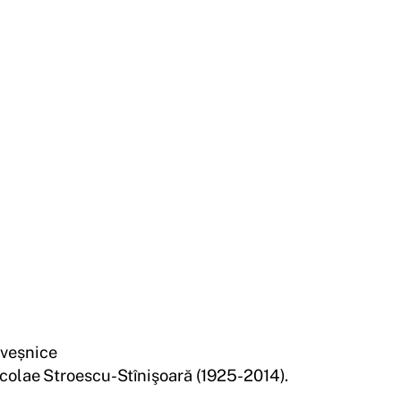
 veșnice
icolae Stroescu-Stînişoară (1925-2014).