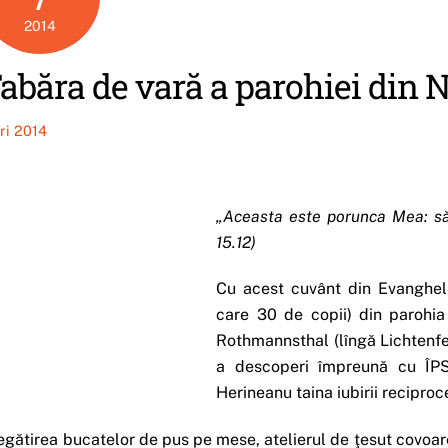
2014
abăra de vară a parohiei din 
iri 2014
„Aceasta este porunca Mea: să v
15.12)
Cu acest cuvânt din Evangheli
care 30 de copii) din parohia
Rothmannsthal (lîngă Lichtenfel
a descoperi împreună cu ÎPS 
Herineanu taina iubirii reciproce
egătirea bucatelor de pus pe mese, atelierul de ţesut covoare