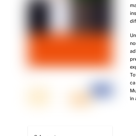
ma
in
di
Un
no
ad
pr
ex
To
ca
Mu
în