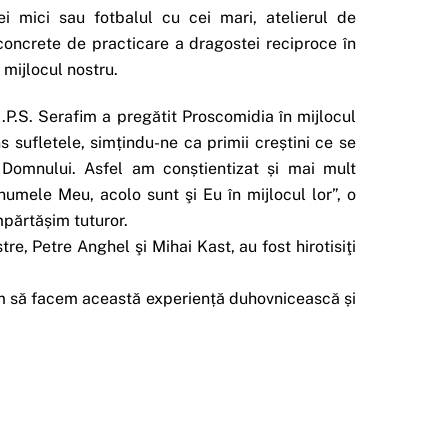
i mici sau fotbalul cu cei mari, atelierul de
 concrete de practicare a dragostei reciproce în
n mijlocul nostru.
.P.S. Serafim a pregătit Proscomidia în mijlocul
s sufletele, simțindu-ne ca primii creștini ce se
 Domnului. Asfel am conștientizat și mai mult
numele Meu, acolo sunt şi Eu în mijlocul lor”, o
părtășim tuturor.
re, Petre Anghel şi Mihai Kast, au fost hirotisiţi
ăm să facem această experiență duhovnicească și