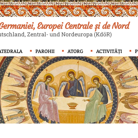
ermaniei, Europei Centrale și de Nord
tschland, Zentral- und Nordeuropa (KdöR)
ATEDRALA
PAROHII
ATORG
ACTIVITĂȚI
P