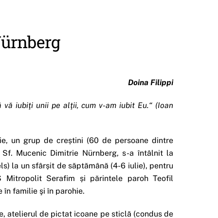
Nürnberg
Doina Filippi
ă iubiţi unii pe alţii, cum v-am iubit Eu.“ (Ioan
e, un grup de creștini (60 de persoane dintre
 Sf. Mucenic Dimitrie Nürnberg, s-a întâlnit la
s) la un sfârșit de săptămână (4-6 iulie), pentru
Mitropolit Serafim și părintele paroh Teofil
 în familie şi în parohie.
, atelierul de pictat icoane pe sticlă (condus de