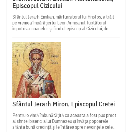
Episcopul Cizicului
Sfântul Ierarh Emilian, mărturisitorul lui Hristos, a trăit
pe vremea împărăției lui Leon Armeanul, luptătorul
împotriva icoanelor, și fiind el episcop al Cizicului, de...
Sfântul Ierarh Miron, Episcopul Cretei
Pentru o viață îmbunătățită ca aceasta a fost pus preot
al sfintei biserici a lui Dumnezeu și învăța popoarele
sfânta bună credință și le întărea spre nevoințele cele...