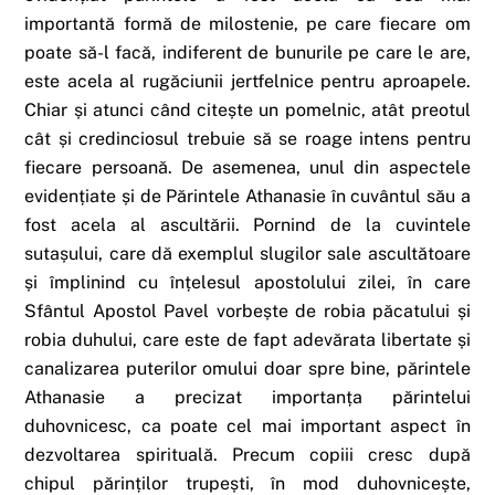
importantă formă de milostenie, pe care fiecare om
poate să-l facă, indiferent de bunurile pe care le are,
este acela al rugăciunii jertfelnice pentru aproapele.
Chiar și atunci când citește un pomelnic, atât preotul
cât și credinciosul trebuie să se roage intens pentru
fiecare persoană. De asemenea, unul din aspectele
evidențiate și de Părintele Athanasie în cuvântul său a
fost acela al ascultării. Pornind de la cuvintele
sutașului, care dă exemplul slugilor sale ascultătoare
și împlinind cu înțelesul apostolului zilei, în care
Sfântul Apostol Pavel vorbește de robia păcatului și
robia duhului, care este de fapt adevărata libertate și
canalizarea puterilor omului doar spre bine, părintele
Athanasie a precizat importanța părintelui
duhovnicesc, ca poate cel mai important aspect în
dezvoltarea spirituală. Precum copiii cresc după
chipul părinților trupești, în mod duhovnicește,