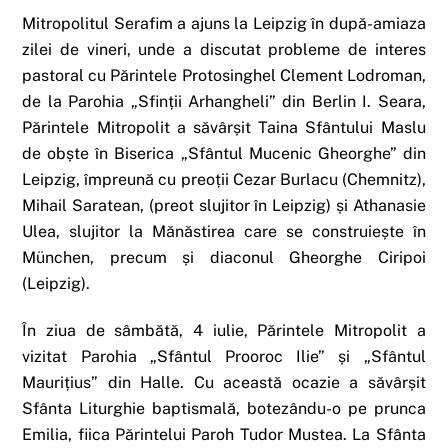
Mitropolitul Serafim a ajuns la Leipzig în după-amiaza
zilei de vineri, unde a discutat probleme de interes
pastoral cu Părintele Protosinghel Clement Lodroman,
de la Parohia „Sfinții Arhangheli” din Berlin I. Seara,
Părintele Mitropolit a săvârșit Taina Sfântului Maslu
de obște în Biserica „Sfântul Mucenic Gheorghe” din
Leipzig, împreună cu preoții Cezar Burlacu (Chemnitz),
Mihail Saratean, (preot slujitor în Leipzig) și Athanasie
Ulea, slujitor la Mănăstirea care se construiește în
München, precum și diaconul Gheorghe Ciripoi
(Leipzig).
În ziua de sâmbătă, 4 iulie, Părintele Mitropolit a
vizitat Parohia „Sfântul Prooroc Ilie” și „Sfântul
Maurițius” din Halle. Cu această ocazie a săvârșit
Sfânta Liturghie baptismală, botezându-o pe prunca
Emilia, fiica Părintelui Paroh Tudor Mustea. La Sfânta