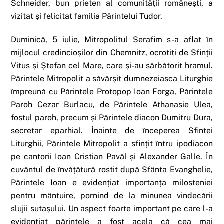
Schneider, bun prieten al comunității românești, a
vizitat și felicitat familia Părintelui Tudor.
Duminică, 5 iulie, Mitropolitul Serafim s-a aflat în
mijlocul credincioșilor din Chemnitz, ocrotiți de Sfinții
Vitus și Ștefan cel Mare, care și-au sărbătorit hramul.
Părintele Mitropolit a săvârșit dumnezeiasca Liturghie
împreună cu Părintele Protopop Ioan Forga, Părintele
Paroh Cezar Burlacu, de Părintele Athanasie Ulea,
fostul paroh, precum și Părintele diacon Dumitru Dura,
secretar eparhial. Înainte de începerea Sfintei
Liturghii, Părintele Mitropolit a sfințit întru ipodiacon
pe cantorii Ioan Cristian Pavăl și Alexander Galle. În
cuvântul de învățătură rostit după Sfânta Evanghelie,
Părintele Ioan e evidențiat importanța milosteniei
pentru mântuire, pornind de la minunea vindecării
slujii sutașului. Un aspect foarte important pe care l-a
evidențiat părintele a fost acela că cea mai