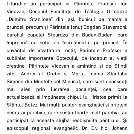
Liturghie au participat și Părintele Profesor Ion
Vicovan, Decanul Facultății de Teologie Ortodoxă
„Dumitru Stăniloae” din Iași, bunicul pe mamă a
pruncei, precum și Părintele Ionuţ Bogdan Stavarachi,
parohul capelei Stourdza din Baden-Baden, care
împreună cu soția au încreștinat-o pe pruncă. În
cuvântul de învățătură rostit, Părintele Profesor a
subliniat importanța Botezului, ca început al vieții
creștine. Părintele Vicovan a amintind și de Sfinții
zilei, Andrei al Cretei și Marta, mama Sfântului
Simeon din Muntele cel Minunat, care sunt cunoscuți
mai ales prin lucrarea pocăinței, cea care
actualizează și împlinește chipul lui Hristos primit la
Sfântul Botez. Mai mulți pastori evanghelici și prieteni
nemți ai parohiei, care susțin foarte mult parohia, au
participat la această slujbă neobișnuită pentru ei. Și
episcopul regional evanghelic Dr. Dr. h.c. Johann