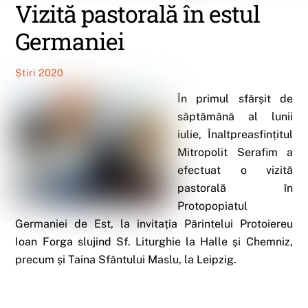
Vizită pastorală în estul
Germaniei
Știri 2020
În primul sfârșit de
săptămână al lunii
iulie, Înaltpreasfințitul
Mitropolit Serafim a
efectuat o vizită
pastorală în
Protopopiatul
Germaniei de Est, la invitația Părintelui Protoiereu
Ioan Forga slujind Sf. Liturghie la Halle și Chemniz,
precum și Taina Sfântului Maslu, la Leipzig.