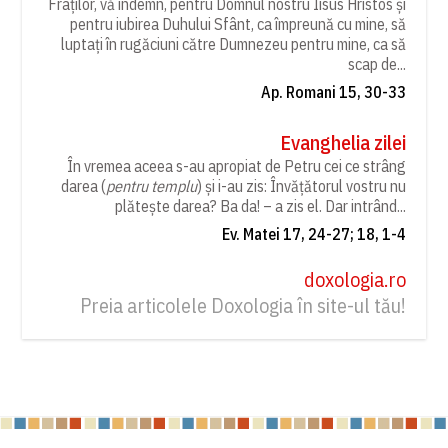
Fraților, vă îndemn, pentru Domnul nostru Iisus Hristos și
pentru iubirea Duhului Sfânt, ca împreună cu mine, să
luptați în rugăciuni către Dumnezeu pentru mine, ca să
scap de...
Ap. Romani 15, 30-33
Evanghelia zilei
În vremea aceea s-au apropiat de Petru cei ce strâng
darea (
pentru templu
) și i-au zis: Învățătorul vostru nu
plătește darea? Ba da! – a zis el. Dar intrând...
Ev. Matei 17, 24-27; 18, 1-4
doxologia.ro
Preia articolele Doxologia în site-ul tău!