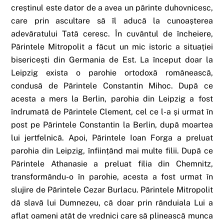
creștinul este dator de a avea un părinte duhovnicesc,
care prin ascultare să îl aducă la cunoașterea
adevăratului Tată ceresc. În cuvântul de încheiere,
Părintele Mitropolit a făcut un mic istoric a situației
bisericești din Germania de Est. La început doar la
Leipzig exista o parohie ortodoxă românească,
condusă de Părintele Constantin Mihoc. După ce
acesta a mers la Berlin, parohia din Leipzig a fost
îndrumată de Părintele Clement, cel ce l-a și urmat în
post pe Părintele Constantin la Berlin, după moartea
lui jertfelnică. Apoi, Părintele Ioan Forga a preluat
parohia din Leipzig, înființând mai multe filii. După ce
Părintele Athanasie a preluat filia din Chemnitz,
transformându-o în parohie, acesta a fost urmat în
slujire de Părintele Cezar Burlacu. Părintele Mitropolit
dă slavă lui Dumnezeu, că doar prin rânduiala Lui a
aflat oameni atât de vrednici care să plinească munca