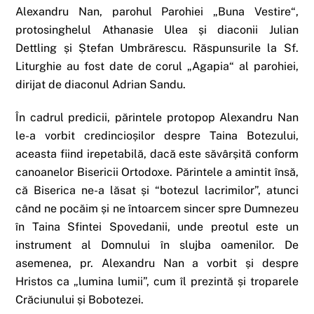
Alexandru Nan, parohul Parohiei „Buna Vestire“,
protosinghelul Athanasie Ulea și diaconii Julian
Dettling și Ștefan Umbrărescu. Răspunsurile la Sf.
Liturghie au fost date de corul „Agapia“ al parohiei,
dirijat de diaconul Adrian Sandu.
În cadrul predicii, părintele protopop Alexandru Nan
le-a vorbit credincioșilor despre Taina Botezului,
aceasta fiind irepetabilă, dacă este săvârșită conform
canoanelor Bisericii Ortodoxe. Părintele a amintit însă,
că Biserica ne-a lăsat și “botezul lacrimilor”, atunci
când ne pocăim și ne întoarcem sincer spre Dumnezeu
în Taina Sfintei Spovedanii, unde preotul este un
instrument al Domnului în slujba oamenilor. De
asemenea, pr. Alexandru Nan a vorbit și despre
Hristos ca „lumina lumii”, cum îl prezintă și troparele
Crăciunului și Bobotezei.