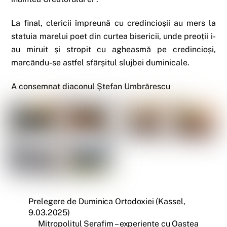
La final, clericii împreună cu credincioșii au mers la
statuia marelui poet din curtea bisericii, unde preoții i-
au miruit și stropit cu agheasmă pe credincioși,
marcându-se astfel sfârșitul slujbei duminicale.
A consemnat diaconul Ștefan Umbrărescu
Prelegere de Duminica Ortodoxiei (Kassel,
9.03.2025)
Mitropolitul Serafim – experiențe cu Oastea