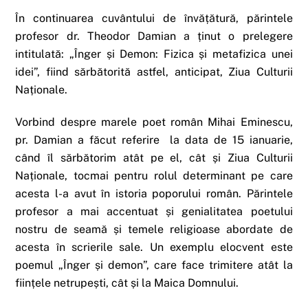
În continuarea cuvântului de învățătură, părintele
profesor dr. Theodor Damian a ținut o prelegere
intitulată: „Înger și Demon: Fizica și metafizica unei
idei”, fiind sărbătorită astfel, anticipat, Ziua Culturii
Naționale.
Vorbind despre marele poet român Mihai Eminescu,
pr. Damian a făcut referire la data de 15 ianuarie,
când îl sărbătorim atât pe el, cât și Ziua Culturii
Naționale, tocmai pentru rolul determinant pe care
acesta l-a avut în istoria poporului român. Părintele
profesor a mai accentuat și genialitatea poetului
nostru de seamă și temele religioase abordate de
acesta în scrierile sale. Un exemplu elocvent este
poemul „Înger și demon”, care face trimitere atât la
ființele netrupești, cât și la Maica Domnului.