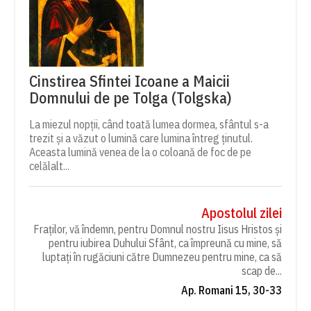
Cinstirea Sfintei Icoane a Maicii
Domnului de pe Tolga (Tolgska)
La miezul nopții, când toată lumea dormea, sfântul s-a
trezit și a văzut o lumină care lumina întreg ținutul.
Aceasta lumină venea de la o coloană de foc de pe
celălalt...
Apostolul zilei
Fraților, vă îndemn, pentru Domnul nostru Iisus Hristos și
pentru iubirea Duhului Sfânt, ca împreună cu mine, să
luptați în rugăciuni către Dumnezeu pentru mine, ca să
scap de...
Ap. Romani 15, 30-33