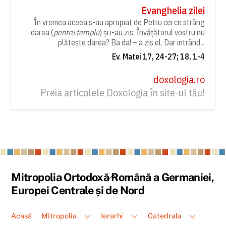
Evanghelia zilei
În vremea aceea s-au apropiat de Petru cei ce strâng
darea (
pentru templu
) și i-au zis: Învățătorul vostru nu
plătește darea? Ba da! – a zis el. Dar intrând...
Ev. Matei 17, 24-27; 18, 1-4
doxologia.ro
Preia articolele Doxologia în site-ul tău!
Back
Mitropolia Ortodoxă Română a Germaniei,
To
Europei Centrale și de Nord
Top
Acasă
Mitropolia
Ierarhi
Catedrala