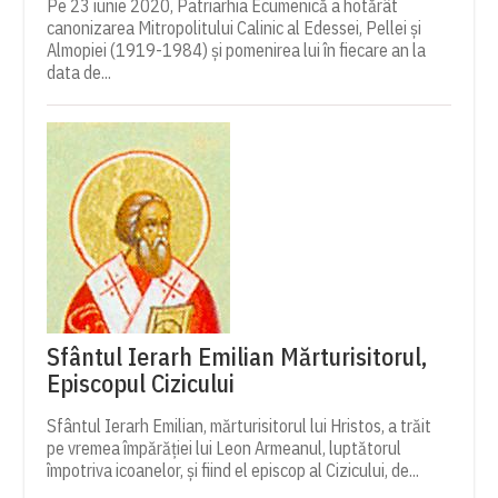
Pe 23 iunie 2020, Patriarhia Ecumenică a hotărât
canonizarea Mitropolitului Calinic al Edessei, Pellei și
Almopiei (1919-1984) și pomenirea lui în fiecare an la
data de...
Sfântul Ierarh Emilian Mărturisitorul,
Episcopul Cizicului
Sfântul Ierarh Emilian, mărturisitorul lui Hristos, a trăit
pe vremea împărăției lui Leon Armeanul, luptătorul
împotriva icoanelor, și fiind el episcop al Cizicului, de...