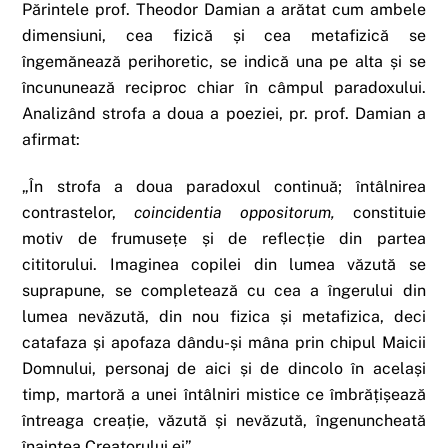
Părintele prof. Theodor Damian a arătat cum ambele
dimensiuni, cea fizică și cea metafizică se
îngemănează perihoretic, se indică una pe alta și se
încununează reciproc chiar în câmpul paradoxului.
Analizând strofa a doua a poeziei, pr. prof. Damian a
afirmat:
„În strofa a doua paradoxul continuă; întâlnirea
contrastelor,
coincidentia oppositorum,
constituie
motiv de frumusețe și de reflecție din partea
cititorului. Imaginea copilei din lumea văzută se
suprapune, se completează cu cea a îngerului din
lumea nevăzută, din nou fizica și metafizica, deci
catafaza și apofaza dându-și mâna prin chipul Maicii
Domnului, personaj de aici și de dincolo în același
timp, martoră a unei întâlniri mistice ce îmbrățișează
întreaga creație, văzută și nevăzută, îngenuncheată
înaintea Creatorului ei”.