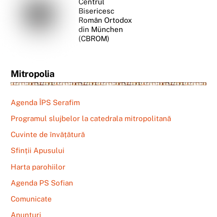
Centrul
Bisericesc
Român Ortodox
din München
(CBROM)
Mitropolia
Agenda ÎPS Serafim
Programul slujbelor la catedrala mitropolitană
Cuvinte de învățătură
Sfinții Apusului
Harta parohiilor
Agenda PS Sofian
Comunicate
Anunțuri