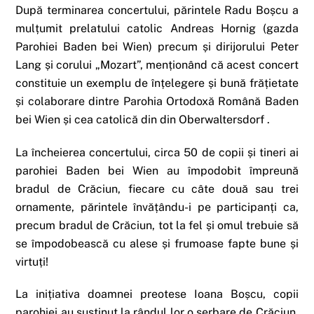
După terminarea concertului, părintele Radu Boșcu a
mulțumit prelatului catolic Andreas Hornig (gazda
Parohiei Baden bei Wien) precum și dirijorului Peter
Lang și corului „Mozart”, menționând că acest concert
constituie un exemplu de înțelegere și bună frățietate
și colaborare dintre Parohia Ortodoxă Română Baden
bei Wien și cea catolică din din Oberwaltersdorf .
La încheierea concertului, circa 50 de copii și tineri ai
parohiei Baden bei Wien au împodobit împreună
bradul de Crăciun, fiecare cu câte două sau trei
ornamente, părintele învățându-i pe participanți ca,
precum bradul de Crăciun, tot la fel și omul trebuie să
se împodobească cu alese și frumoase fapte bune și
virtuți!
La inițiativa doamnei preotese Ioana Boșcu, copii
parohiei au susținut la rândul lor o serbare de Crăciun,