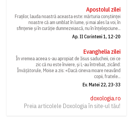
Apostolul zilei
Fraților, lauda noastră aceasta este: mărturia conștiinței
noastre că am umblat în lume, și mai ales la voi, în
sfințenie și în curăție dumnezeiască, nu în înțelepciune...
Ap. II Corinteni 1, 12-20
Evanghelia zilei
În vremea aceea s-au apropiat de Iisus saducheii, cei ce
zic că nu este înviere, și L-au întrebat, zicând:
Învățătorule, Moise a zis: «Dacă cineva moare neavând
copii, fratele...
Ev. Matei 22, 23-33
doxologia.ro
Preia articolele Doxologia în site-ul tău!