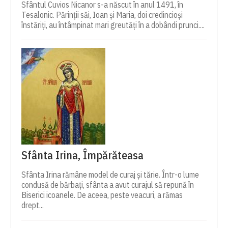
Sfântul Cuvios Nicanor s-a născut în anul 1491, în
Tesalonic. Părinții săi, Ioan și Maria, doi credincioși
înstăriți, au întâmpinat mari greutăți în a dobândi prunci....
Sfânta Irina, Împărăteasa
Sfânta Irina rămâne model de curaj și tărie. Într-o lume
condusă de bărbați, sfânta a avut curajul să repună în
Biserici icoanele. De aceea, peste veacuri, a rămas
drept...