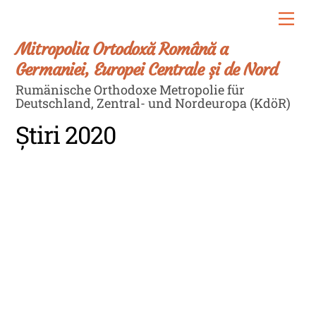
Skip
Men
to
content
Mitropolia Ortodoxă Română a
Germaniei, Europei Centrale și de Nord
Rumänische Orthodoxe Metropolie für
Deutschland, Zentral- und Nordeuropa (KdöR)
Știri 2020