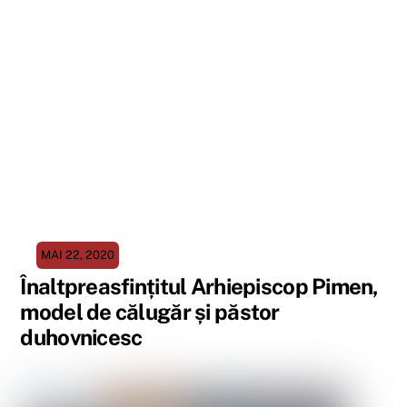
MAI 22, 2020
Înaltpreasfințitul Arhiepiscop Pimen,
model de călugăr și păstor
duhovnicesc