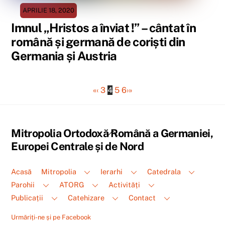
APRILIE 18, 2020
Imnul „Hristos a înviat !” – cântat în
română și germană de coriști din
Germania și Austria
«
‹
3
4
5
6
›
»
Back
Mitropolia Ortodoxă Română a Germaniei,
To
Europei Centrale și de Nord
Top
Acasă
Mitropolia
Ierarhi
Catedrala
Parohii
ATORG
Activități
Publicații
Catehizare
Contact
Urmăriți-ne și pe Facebook