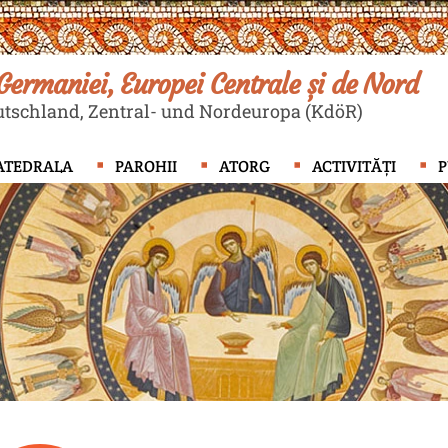
ermaniei, Europei Centrale și de Nord
tschland, Zentral- und Nordeuropa (KdöR)
ATEDRALA
PAROHII
ATORG
ACTIVITĂȚI
P