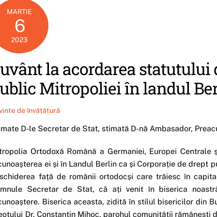
MARTIE
6
2023
uvânt la acordarea statutului 
ublic Mitropoliei în landul Ber
vinte de învățătură
imate D-le Secretar de Stat, stimată D-nă Ambasador, Preacucer
tropolia Ortodoxă Română a Germaniei, Europei Centrale 
cunoașterea ei și în Landul Berlin ca și Corporație de drept p
schiderea față de românii ortodocși care trăiesc în capi
mnule Secretar de Stat, că ați venit în biserica noast
cunoaștere. Biserica aceasta, zidită în stilul bisericilor din 
eotului Dr. Constantin Mihoc, parohul comunității rămânești di