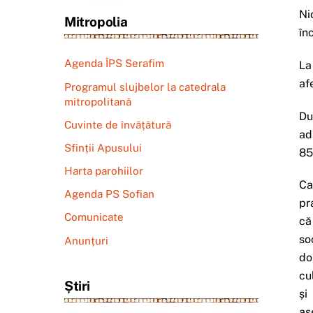
Ni
Mitropolia
în
Agenda ÎPS Serafim
La
af
Programul slujbelor la catedrala
mitropolitană
Du
Cuvinte de învățătură
ad
Sfinții Apusului
85
Harta parohiilor
Ca
Agenda PS Sofian
pr
Comunicate
că
so
Anunțuri
do
cu
Știri
și
as