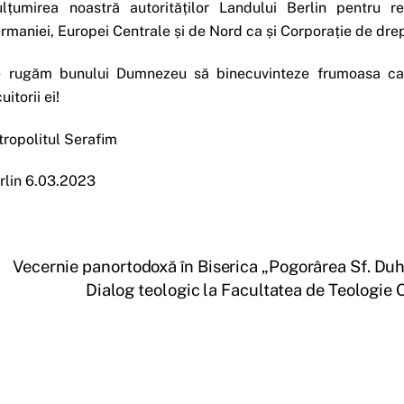
lțumirea noastră autorităților Landului Berlin pentru 
rmaniei, Europei Centrale și de Nord ca și Corporație de drep
 rugăm bunului Dumnezeu să binecuvinteze frumoasa capit
uitorii ei!
tropolitul Serafim
rlin 6.03.2023
Vecernie panortodoxă în Biserica „Pogorârea Sf. Duh”
Dialog teologic la Facultatea de Teologie 