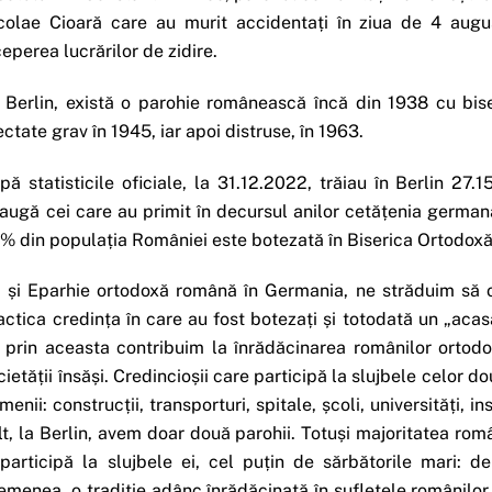
colae Cioară care au murit accidentați în ziua de 4 aug
ceperea lucrărilor de zidire.
 Berlin, există o parohie românească încă din 1938 cu biser
ectate grav în 1945, iar apoi distruse, în 1963.
pă statisticile oficiale, la 31.12.2022, trăiau în Berlin 2
augă cei care au primit în decursul anilor cetățenia germa
% din populația României este botezată în Biserica Ortodoxă
 și Eparhie ortodoxă română în Germania, ne străduim să ofe
actica credința în care au fost botezați și totodată un „aca
 prin aceasta contribuim la înrădăcinarea românilor ortodo
cietății însăși. Credincioșii care participă la slujbele celor d
menii: construcții, transporturi, spitale, școli, universități, i
lt, la Berlin, avem doar două parohii. Totuși majoritatea româ
 participă la slujbele ei, cel puțin de sărbătorile mari: d
emenea, o tradiție adânc înrădăcinată în sufletele românilor