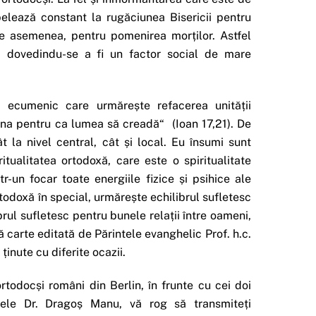
pelează constant la rugăciunea Bisericii pentru
 de asemenea, pentru pomenirea morților. Astfel
r, dovedindu-se a fi un factor social de mare
 ecumenic care urmărește refacerea unității
e una pentru ca lumea să creadă“ (Ioan 17,21). De
la nivel central, cât și local. Eu însumi sunt
tualitatea ortodoxă, care este o spiritualitate
r-un focar toate energiile fizice și psihice ale
rtodoxă în special, urmărește echilibrul sufletesc
ul sufletesc pentru bunele relații între oameni,
tă carte editată de Părintele evanghelic Prof. h.c.
inute cu diferite ocazii.
todocși români din Berlin, în frunte cu cei doi
tele Dr. Dragoș Manu, vă rog să transmiteți