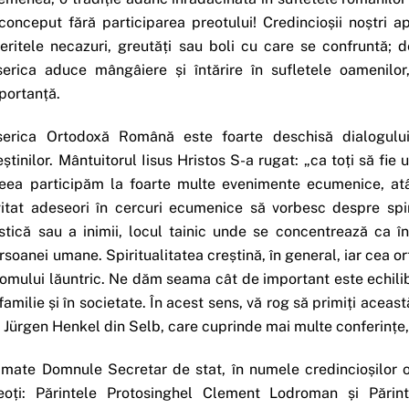
conceput fără participarea preotului! Credincioșii noștri a
feritele necazuri, greutăți sau boli cu care se confruntă;
serica aduce mângâiere și întărire în sufletele oamenilo
portanță.
serica Ortodoxă Română este foarte deschisă dialogului
eștinilor. Mântuitorul Iisus Hristos S-a rugat: „ca toți să fi
eea participăm la foarte multe evenimente ecumenice, atât 
vitat adeseori în cercuri ecumenice să vorbesc despre spiri
stică sau a inimii, locul tainic unde se concentrează ca înt
rsoanei umane. Spiritualitatea creștină, în general, iar cea o
 omului lăuntric. Ne dăm seama cât de important este echilibr
 familie și în societate. În acest sens, vă rog să primiți aceas
. Jürgen Henkel din Selb, care cuprinde mai multe conferințe, ț
imate Domnule Secretar de stat, în numele credincioșilor or
eoți: Părintele Protosinghel Clement Lodroman și Părin