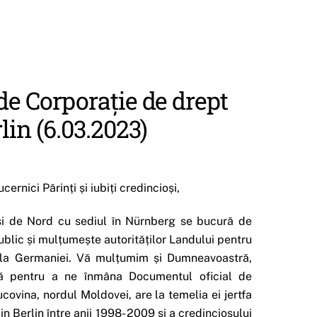
de Corporație de drept
lin (6.03.2023)
nici Părinți și iubiți credincioși,
și de Nord cu sediul în Nürnberg se bucură de
ublic și mulțumește autorităților Landului pentru
tala Germaniei. Vă mulțumim și Dumneavoastră,
ră pentru a ne înmâna Documentul oficial de
Bucovina, nordul Moldovei, are la temelia ei jertfa
n Berlin între anii 1998- 2009 și a credinciosului