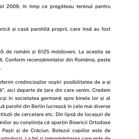
ust 2009, în timp ce pregăteau terenul pentru
ică și casă parohilă proprii, care însă au fost
7.155 de români și 6125 moldoveni. La aceștia se
nă. Conform recensămintelor din România, peste
.
rim credincioșilor noștri posibilitatea de a-și
să“, aici departe de țara din care venim. Credem
cși în societatea germană spre binele lor și al
ouă parohii din Berlin lucrează în cele mai diverse
nstituții de cercetare etc. Din lipsă de locașuri de
nilor au conștiința că aparțin Bisericii Ortodoxe
e Paști și de Crăciun. Botezul copiilor este de
 ortodocși. La fel și înmormântarea care este de