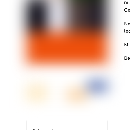
mu
Ge
Ne
loc
Mi
Be