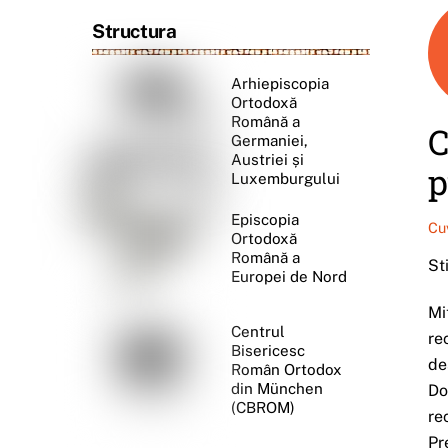
Structura
Arhiepiscopia
Ortodoxă
Română a
C
Germaniei,
Austriei și
p
Luxemburgului
Episcopia
Cu
Ortodoxă
Română a
St
Europei de Nord
Mi
Centrul
re
Bisericesc
de
Român Ortodox
din München
Do
(CBROM)
re
Pr