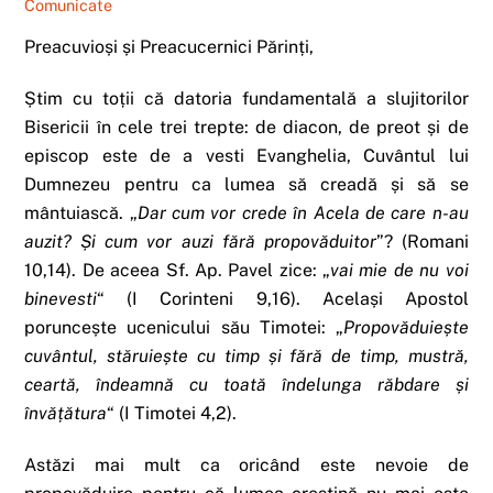
Comunicate
Preacuvioși și Preacucernici Părinți,
Știm cu toții că datoria fundamentală a slujitorilor
Bisericii în cele trei trepte: de diacon, de preot și de
episcop este de a vesti Evanghelia, Cuvântul lui
Dumnezeu pentru ca lumea să creadă și să se
mântuiască. „
Dar cum vor crede în Acela de care n-au
auzit? Și cum vor auzi fără propovăduitor
”? (Romani
10,14). De aceea Sf. Ap. Pavel zice: „
vai mie de nu voi
binevesti
“ (I Corinteni 9,16). Același Apostol
poruncește ucenicului său Timotei: „
Propovăduiește
cuvântul, stăruiește cu timp și fără de timp, mustră,
ceartă, îndeamnă cu toată îndelunga răbdare și
învățătura
“ (I Timotei 4,2).
Astăzi mai mult ca oricând este nevoie de