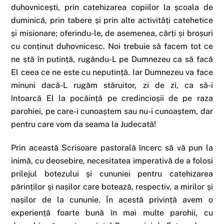
duhovnicești, prin catehizarea copiilor la școala de
duminică, prin tabere și prin alte activități catehetice
și misionare; oferindu-le, de asemenea, cărți și broșuri
cu conținut duhovnicesc. Noi trebuie să facem tot ce
ne stă în putință, rugându-L pe Dumnezeu ca să facă
El ceea ce ne este cu neputință. Iar Dumnezeu va face
minuni dacă-L rugăm stăruitor, zi de zi, ca să-i
întoarcă El la pocăință pe credincioșii de pe raza
parohiei, pe care-i cunoaștem sau nu-i cunoaștem, dar
pentru care vom da seama la Judecată!
Prin această Scrisoare pastorală încerc să vă pun la
inimă, cu deosebire, necesitatea imperativă de a folosi
prilejul botezului și cununiei pentru catehizarea
părinților și nașilor care botează, respectiv, a mirilor și
nașilor de la cununie. În acestă privință avem o
experiență foarte bună în mai multe parohii, cu