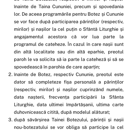
înainte de Taina Cununiei, precum și spovedania
lor. De aceea programările pentru Botez și Cununie
se vor face după participarea părinților (respectiv,
mirilor) și nașilor la cel puțin o Sfântă Liturghie și
angajamentul acestora că vor lua parte la
programul de cateheze. În cazul în care nașii sunt
din altă localitate sau din altă eparhie, preotul
paroh le va solicita să ia parte la cateheză și să se
spovedească în parohia de care aparțin;
înainte de Botez, respectiv Cununie, preotul este
dator să completeze fișa personală a părinților
(respectiv, mirilor) și nașilor cuprinzând numele,
data nașterii, frecvența participării la Sfânta
Liturghie, data ultimei împărtășanii, ultima carte
duhovnicească citită, după modelul alăturat;
după săvârșirea Tainei Botezului, părinții și nașii
nou-botezatului se vor obliga să participe la cel