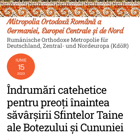
Skip
Men
to
content
Mitropolia Ortodoxă Română a
Germaniei, Europei Centrale și de Nord
Rumänische Orthodoxe Metropolie für
Deutschland, Zentral- und Nordeuropa (KdöR)
IUNIE
15
2023
Îndrumări catehetice
pentru preoți înaintea
săvârșirii Sfintelor Taine
ale Botezului și Cununiei