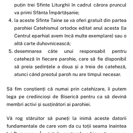
puțin trei Sfinte Liturghii în cadrul cărora pruncul
va primi Sfânta Împărtășanie;
la aceste Sfinte Taine se va oferi gratuit din partea
parohiei Catehismul ortodox editat anul acesta (la
Centrul eparhial avem încă multe exemplare) sau o
altă carte duhovnicească;
desemnarea câte unui responsabil pentru
cateheză în fiecare parohie, care să fie disponibil
să preia ședințele a doua și a treia de cateheză,
atunci când preotul paroh nu are timpul necesar.
Să fim conștienți că numai prin catehizare, îi putem
lega pe credincioși de Biserică pentru ca să devină
membri activi și susținători ai parohiei.
Vă rog stăruitor să puneți la inimă aceste datorii
fundamentale de care vom da cu toții seama înaintea