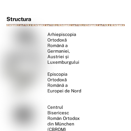
Structura
Arhiepiscopia
Ortodoxă
Română a
Germaniei,
Austriei și
Luxemburgului
Episcopia
Ortodoxă
Română a
Europei de Nord
Centrul
Bisericesc
Român Ortodox
din München
(CBROM)