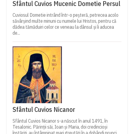
Sfântul Cuvios Mucenic Dometie Persul
Cuviosul Dometie intrând într-o peșteră, petrecea acolo
săvârșind multe minuni cu numele lui Hristos, pentru că
dădea tămăduiri celor ce veneau la dânsul și îi aducea
de...
Sfântul Cuvios Nicanor
Sfântul Cuvios Nicanor s-a născut în anul 1491, în
Tesalonic. Părinții săi, Ioan și Maria, doi credincioși
înstăriți, au întâmpinat mari greutăți în a dobândi prunci....