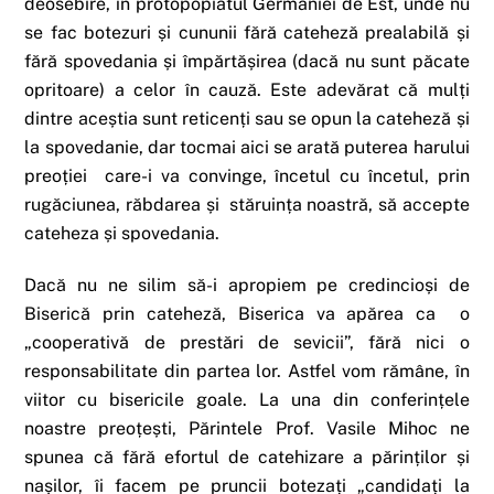
deosebire, în protopopiatul Germaniei de Est, unde nu
se fac botezuri și cununii fără cateheză prealabilă și
fără spovedania și împărtășirea (dacă nu sunt păcate
opritoare) a celor în cauză. Este adevărat că mulți
dintre aceștia sunt reticenți sau se opun la cateheză și
la spovedanie, dar tocmai aici se arată puterea harului
preoției care-i va convinge, încetul cu încetul, prin
rugăciunea, răbdarea și stăruința noastră, să accepte
cateheza și spovedania.
Dacă nu ne silim să-i apropiem pe credincioși de
Biserică prin cateheză, Biserica va apărea ca o
„cooperativă de prestări de sevicii”, fără nici o
responsabilitate din partea lor. Astfel vom rămâne, în
viitor cu bisericile goale. La una din conferințele
noastre preoțești, Părintele Prof. Vasile Mihoc ne
spunea că fără efortul de catehizare a părinților și
nașilor, îi facem pe pruncii botezați „candidați la