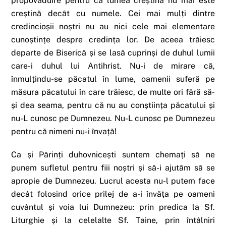
propovăduire pentru că lumea creștină nu mai este
creștină decât cu numele. Cei mai mulți dintre
credincioșii noștri nu au nici cele mai elementare
cunoștințe despre credința lor. De aceea trăiesc
departe de Biserică și se lasă cuprinși de duhul lumii
care-i duhul lui Antihrist. Nu-i de mirare că,
înmulțindu-se păcatul în lume, oamenii suferă pe
măsura păcatului în care trăiesc, de multe ori fără să-
și dea seama, pentru că nu au conștiința păcatului și
nu-L cunosc pe Dumnezeu. Nu-L cunosc pe Dumnezeu
pentru că nimeni nu-i învață!
Ca și Părinți duhovnicești suntem chemați să ne
punem sufletul pentru fiii noștri și să-i ajutăm să se
apropie de Dumnezeu. Lucrul acesta nu-l putem face
decât folosind orice prilej de a-i învăța pe oameni
cuvântul și voia lui Dumnezeu: prin predica la Sf.
Liturghie și la celelalte Sf. Taine, prin întâlniri