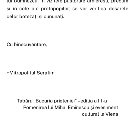
lui Dumnezeu. În vizitele pastorale arhierești, precum
și în cele ale protopopilor, se vor verifica dosarele
celor botezați și cununați.
Cu binecuvântare,
+Mitropolitul Serafim
Tabăra „Bucuria prieteniei” – ediția a III-a
Pomenirea lui Mihai Eminescu și eveniment
cultural la Viena