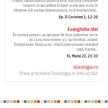
Fraților, lauda noastră aceasta este: mărturia conștiinței
noastre că am umblat în lume, și mai ales la voi, în
sfințenie și în curăție dumnezeiască, nu în înțelepciune...
Ap. II Corinteni 1, 12-20
Evanghelia zilei
În vremea aceea s-au apropiat de Iisus saducheii, cei ce
zic că nu este înviere, și L-au întrebat, zicând:
Învățătorule, Moise a zis: «Dacă cineva moare neavând
copii, fratele...
Ev. Matei 22, 23-33
doxologia.ro
Preia articolele Doxologia în site-ul tău!