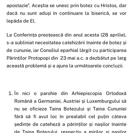
apostazie”. Aceștia se unesc prin botez cu Hristos, dar
dacă nu sunt aduși în continuare la biserică, se vor
lepăda de El.
La Conferința preoțească din anul acesta (28 aprilie),
s-a subliniat necesitatea catehizării înainte de botez și
de cununie, iar Consiliul eparhial lărgit cu participarea
Părinților Protopopi din 23 mai a.c. a dezbătut pe larg
această problemă și a ajuns la următoarele concluzii.
În nici o parohie din Arhiepiscopia Ortodoxă
Română a Germaniei, Austriei și Luxemburgului să
nu se oficieze Taina Botezului și Taina Cununiei
fără să fi avut loc în prealabil cel puțin câteva
ședințe de cateheză a părinților și nașilor înainte
de Taina Botezului, respectiv a mirilor și nașilor