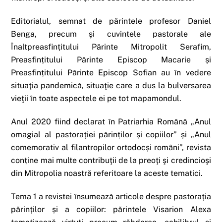
Editorialul, semnat de părintele profesor Daniel
Benga, precum şi cuvintele pastorale ale
Înaltpreasfințitului Părinte Mitropolit Serafim,
Preasfințitului Părinte Episcop Macarie și
Preasfințitului Părinte Episcop Sofian au în vedere
situaţia pandemică, situaţie care a dus la bulversarea
vieţii în toate aspectele ei pe tot mapamondul.
Anul 2020 fiind declarat în Patriarhia Română „Anul
omagial al pastorației părinților și copiilor” și „Anul
comemorativ al filantropilor ortodocși români”, revista
conține mai multe contribuţii de la preoţi şi credincioşi
din Mitropolia noastră referitoare la aceste tematici.
Tema 1 a revistei însumează articole despre pastorația
părinților și a copiilor: părintele Visarion Alexa