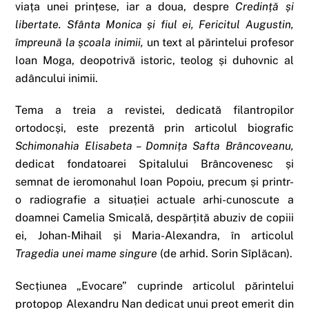
viața unei prințese, iar a doua, despre
Credință și
libertate. Sfânta Monica și fiul ei, Fericitul Augustin,
împreună la școala inimii,
un text al părintelui profesor
Ioan Moga, deopotrivă istoric, teolog și duhovnic al
adâncului inimii.
Tema a treia a revistei, dedicată filantropilor
ortodocși, este prezentă prin articolul biografic
Schimonahia Elisabeta – Domnița Safta Brâncoveanu,
dedicat fondatoarei Spitalului Brâncovenesc și
semnat de ieromonahul Ioan Popoiu, precum și printr-
o radiografie a situației actuale arhi-cunoscute a
doamnei Camelia Smicală, despărțită abuziv de copiii
ei, Johan-Mihail și Maria-Alexandra, în articolul
Tragedia unei mame singure
(de arhid. Sorin Sîplăcan).
Secțiunea „Evocare” cuprinde articolul părintelui
protopop Alexandru Nan dedicat unui preot emerit din