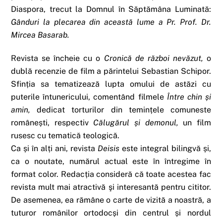
Diaspora, trecut la Domnul în Săptămâna Luminată:
Gânduri la plecarea din această lume a Pr. Prof. Dr.
Mircea Basarab.
Revista se încheie cu o
Cronică de război nevăzut,
o
dublă recenzie de film a părintelui Sebastian Schipor.
Sfinția sa tematizează lupta omului de astăzi cu
puterile întunericului, comentând filmele
Între chin și
amin,
dedicat torturilor din temințele comuneste
românești, respectiv
Călugărul și demonul,
un film
rusesc cu tematică teologică.
Ca și în alți ani, revista
Deisis
este integral bilingvă și,
ca o noutate, numărul actual este în întregime în
format color. Redacția consideră că toate acestea fac
revista mult mai atractivă şi interesantă pentru cititor.
De asemenea, ea rămâne o carte de vizită a noastră, a
tuturor românilor ortodocși din centrul și nordul