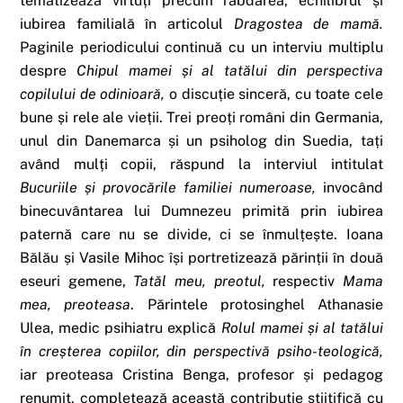
tematizează virtuți precum răbdarea, echilibrul și
iubirea familială în articolul
Dragostea de mamă.
Paginile periodicului continuă cu un interviu multiplu
despre
Chipul mamei și al tatălui din perspectiva
copilului de odinioară,
o discuție sinceră, cu toate cele
bune și rele ale vieții. Trei preoți români din Germania,
unul din Danemarca și un psiholog din Suedia, tați
având mulți copii, răspund la interviul intitulat
Bucuriile și provocările familiei numeroase,
invocând
binecuvântarea lui Dumnezeu primită prin iubirea
paternă care nu se divide, ci se înmulțește. Ioana
Bălău și Vasile Mihoc își portretizează părinții în două
eseuri gemene,
Tatăl meu, preotul,
respectiv
Mama
mea, preoteasa
. Părintele protosinghel Athanasie
Ulea, medic psihiatru explică
Rolul mamei și al tatălui
în creșterea copiilor, din perspectivă psiho-teologică,
iar preoteasa Cristina Benga, profesor și pedagog
renumit, completează această contribuție știițifică cu