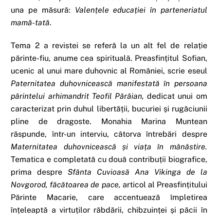
una pe măsură:
Valențele educației în parteneriatul
mamă-tată
.
Tema 2 a revistei se referă la un alt fel de relație
părinte-fiu, anume cea spirituală. Preasfințitul Sofian,
ucenic al unui mare duhovnic al României, scrie eseul
Paternitatea duhovnicească manifestată în persoana
părintelui arhimandrit Teofil Părăian,
dedicat unui om
caracterizat prin duhul libertății, bucuriei și rugăciunii
pline de dragoste. Monahia Marina Muntean
răspunde, într-un interviu, câtorva întrebări despre
Maternitatea duhovnicească și viața în mânăstire.
Tematica e completată cu două contribuții biografice,
prima despre
Sfânta Cuvioasă Ana Vikinga de la
Novgorod, făcătoarea de pace,
articol al Preasfințitului
Părinte Macarie, care accentuează împletirea
înțeleaptă a virtuților răbdării, chibzuinței și păcii în