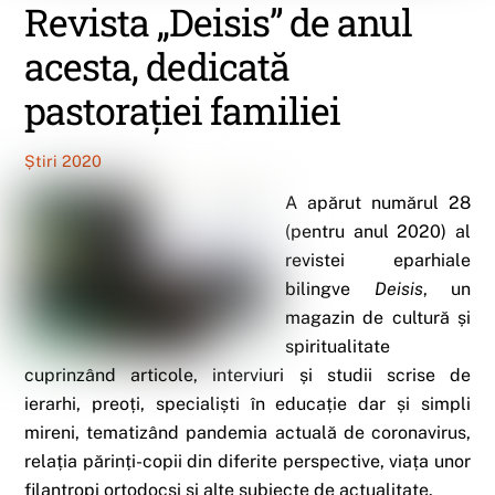
Revista „Deisis” de anul
acesta, dedicată
pastorației familiei
Știri 2020
A apărut numărul 28
(pentru anul 2020) al
revistei eparhiale
bilingve
Deisis
, un
magazin de cultură și
spiritualitate
cuprinzând articole, interviuri și studii scrise de
ierarhi, preoți, specialiști în educație dar și simpli
mireni, tematizând pandemia actuală de coronavirus,
relația părinți-copii din diferite perspective, viața unor
filantropi ortodocși și alte subiecte de actualitate.