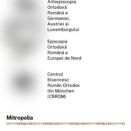
Arhiepiscopia
Ortodoxă
Română a
Germaniei,
Austriei și
Luxemburgului
Episcopia
Ortodoxă
Română a
Europei de Nord
Centrul
Bisericesc
Român Ortodox
din München
(CBROM)
Mitropolia