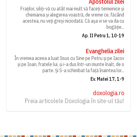
Apostolul zilei
Fraților, siliți-vă cu atât mai mult să faceți temeinice și
chemarea și alegerea voastră, de vreme ce, făcând
acestea, nu veți greși niciodată. Că așa vi se va da cu
bogăție...
Ap. II Petru 1, 10-19
Evanghelia zilei
În vremea aceea a luat Iisus cu Sine pe Petru și pe Iacov
și pe Ioan, fratele lui, și i-a dus într-un munte înalt, de o
parte. Și S-a schimbat la față înaintea lor...
Ev. Matei 17, 1-9
doxologia.ro
Preia articolele Doxologia în site-ul tău!