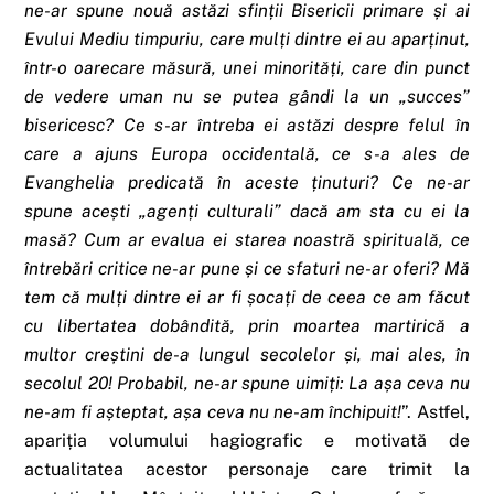
ne-ar spune nouă astăzi sfinții Bisericii primare și ai
Evului Mediu timpuriu, care mulți dintre ei au aparținut,
într-o oarecare măsură, unei minorități, care din punct
de vedere uman nu se putea gândi la un „succes”
bisericesc? Ce s-ar întreba ei astăzi despre felul în
care a ajuns Europa occidentală, ce s-a ales de
Evanghelia predicată în aceste ținuturi? Ce ne-ar
spune acești „agenți culturali” dacă am sta cu ei la
masă? Cum ar evalua ei starea noastră spirituală, ce
întrebări critice ne-ar pune și ce sfaturi ne-ar oferi? Mă
tem că mulți dintre ei ar fi șocați de ceea ce am făcut
cu libertatea dobândită, prin moartea martirică a
multor creștini de-a lungul secolelor și, mai ales, în
secolul 20! Probabil, ne-ar spune uimiți: La așa ceva nu
ne-am fi așteptat, așa ceva nu ne-am închipuit!
”. Astfel,
apariția volumului hagiografic e motivată de
actualitatea acestor personaje care trimit la