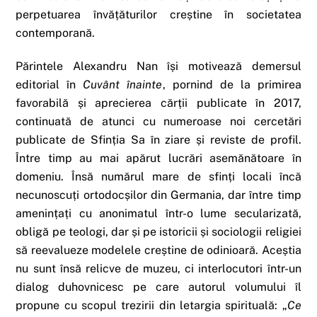
perpetuarea învățăturilor creștine în societatea
contemporană.
Părintele Alexandru Nan își motivează demersul
editorial în
Cuvânt înainte
, pornind de la primirea
favorabilă și aprecierea cărții publicate în 2017,
continuată de atunci cu numeroase noi cercetări
publicate de Sfinția Sa în ziare și reviste de profil.
Între timp au mai apărut lucrări asemănătoare în
domeniu. Însă numărul mare de sfinți locali încă
necunoscuți ortodocșilor din Germania, dar între timp
amenințați cu anonimatul într-o lume secularizată,
obligă pe teologi, dar și pe istoricii și sociologii religiei
să reevalueze modelele creștine de odinioară. Aceștia
nu sunt însă relicve de muzeu, ci interlocutori într-un
dialog duhovnicesc pe care autorul volumului îl
propune cu scopul trezirii din letargia spirituală: „
Ce