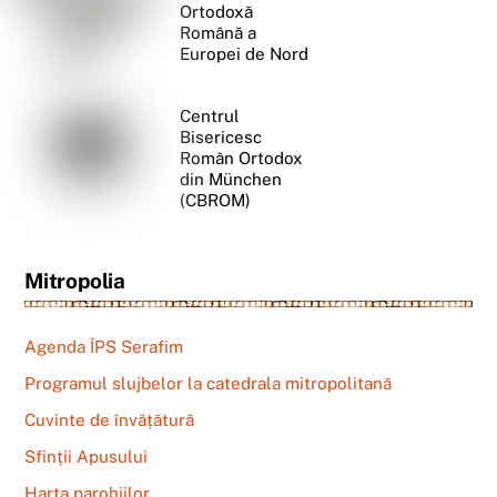
Ortodoxă
Română a
Europei de Nord
Centrul
Bisericesc
Român Ortodox
din München
(CBROM)
Mitropolia
Agenda ÎPS Serafim
Programul slujbelor la catedrala mitropolitană
Cuvinte de învățătură
Sfinții Apusului
Harta parohiilor