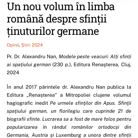
Un nou volum în limba
română despre sfinții
ținuturilor germane
Opinii
,
Știri 2024
Pr. Dr. Alexandru Nan,
Modele peste veacuri: Alți sfinți
ai spațiului german
(230 p.), Editura Renaşterea, Cluj,
2024
În anul 2017 părintele dr. Alexandru Nan publica la
Editura „Renașterea” a Mitropoliei clujene volumul
hagiografic inedit
Pe urmele sfinţilor din Apus. Sfinţii
spaţiului german,
un florilegiu care cuprinde 21 de
biografii sfinte. Lucrarea sa a fost de mare folos pentru
popularizarea în rândul românilor ortodocși din
Germania, Austria și Luxemburg a unora dintre sfinții