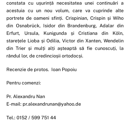
constata cu ușurință necesitatea unei continuări a
acestuia cu un nou volum, care va cuprinde alte
portrete de oameni sfinți. Crispinian, Crispin și Wiho
din Osnabrück, Isidor din Brandenburg, Adalar din
Erfurt, Ursula, Kunigunda și Cristiana din Köln,
starețele Lioba și Odilia, Victor din Xanten, Wendelin
din Trier și mulți alți așteaptă să fie cunoscuți, la
rândul lor, de credincioșii ortodocși.
Recenzie de protos. Ioan Popoiu
Pentru comenzi:
Pr. Alexandru Nan
E-mail: pr.alexandrunan@yahoo.de
Tel.: 0152 / 599 751 44