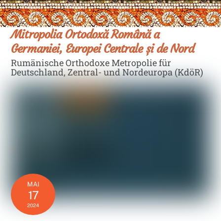
Skip
Men
to
content
Mitropolia Ortodoxă Română a
Germaniei, Europei Centrale și de Nord
Rumänische Orthodoxe Metropolie für
Deutschland, Zentral- und Nordeuropa (KdöR)
MAI
17
2024