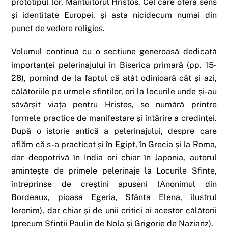
prototipul lor, Mântuitorul Hristos, Cel care oferă sens
și identitate Europei, și asta nicidecum numai din
punct de vedere religios.
Volumul continuă cu o secțiune generoasă dedicată
importanței pelerinajului în Biserica primară (pp. 15-
28), pornind de la faptul că atât odinioară cât și azi,
călătoriile pe urmele sfinților, ori la locurile unde și-au
săvârșit viața pentru Hristos, se numără printre
formele practice de manifestare și întărire a credinței.
După o istorie antică a pelerinajului, despre care
aflăm că s-a practicat și în Egipt, în Grecia și la Roma,
dar deopotrivă în India ori chiar în Japonia, autorul
amintește de primele pelerinaje la Locurile Sfinte,
întreprinse de creștini apuseni (Anonimul din
Bordeaux, pioasa Egeria, Sfânta Elena, ilustrul
Ieronim), dar chiar și de unii critici ai acestor călătorii
(precum Sfinții Paulin de Nola și Grigorie de Nazianz).