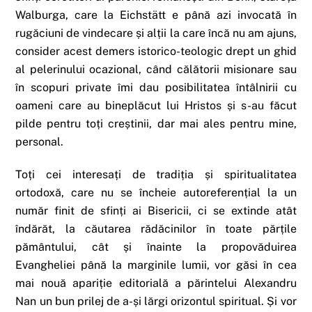
Walburga, care la Eichstätt e până azi invocată în
rugăciuni de vindecare și alții la care încă nu am ajuns,
consider acest demers istorico-teologic drept un ghid
al pelerinului ocazional, când călătorii misionare sau
în scopuri private îmi dau posibilitatea întâlnirii cu
oameni care au bineplăcut lui Hristos și s-au făcut
pilde pentru toți creștinii, dar mai ales pentru mine,
personal.
Toți cei interesați de tradiția și spiritualitatea
ortodoxă, care nu se încheie autoreferențial la un
număr finit de sfinți ai Bisericii, ci se extinde atât
îndărăt, la căutarea rădăcinilor în toate părțile
pământului, cât și înainte la propovăduirea
Evangheliei până la marginile lumii, vor găsi în cea
mai nouă apariție editorială a părintelui Alexandru
Nan un bun prilej de a-și lărgi orizontul spiritual. Și vor