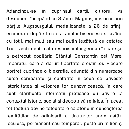
Adâncindu-se în cuprinsul cărții, cititorul va
descoperi, începând cu Sfântul Magnus, misionar prin
părțile Augsburgului, medalioanele a 26 de sfinți,
enumerați după structura anului bisericesc și având
cu toții, mai mult sau mai puțin legătură cu cetatea
Trier, vechi centru al creștinismului german în care și-
a petrecut copilăria Sfântul Constantin cel Mare,
împăratul care a dăruit libertate creștinilor. Fiecare
portret cuprinde o biografie, adunată din numeroase
surse comparate și cântărite în ceea ce privește
istoricitatea și valoarea lor duhovnicească, în care
sunt clarificate informații prețioase cu privire la
contextul istoric, social și deopotrivă religios. În acest
fel lectura devine totodată o călătorie în cunoașterea
realităților de odinioară a ținuturilor unde astăzi
locuiesc, permanent sau temporar, peste un milion și