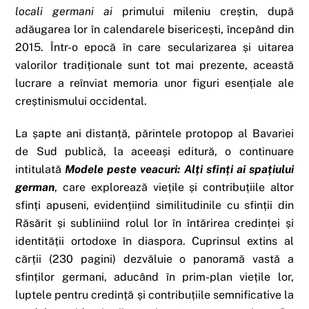
locali germani ai
primului mileniu creștin, după
adăugarea lor în calendarele bisericești, începând din
2015. Într-o epocă în care secularizarea și uitarea
valorilor tradiționale sunt tot mai prezente, această
lucrare a reînviat memoria unor figuri esențiale ale
creștinismului occidental.
La șapte ani distanță, părintele protopop al Bavariei
de Sud publică, la aceeași editură, o continuare
intitulată
Modele peste veacuri: Alți sfinți ai spațiului
german
, care explorează viețile și contribuțiile altor
sfinți apuseni, evidențiind similitudinile cu sfinții din
Răsărit și subliniind rolul lor în întărirea credinței și
identității ortodoxe în diaspora. Cuprinsul extins al
cărții (230 pagini) dezvăluie o panoramă vastă a
sfinților germani, aducând în prim-plan viețile lor,
luptele pentru credință și contribuțiile semnificative la