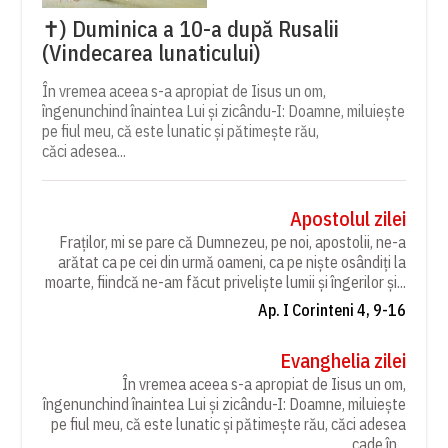
✝) Duminica a 10-a după Rusalii
(Vindecarea lunaticului)
În vremea aceea s-a apropiat de Iisus un om,
îngenunchind înaintea Lui și zicându-I: Doamne, miluiește
pe fiul meu, că este lunatic și pătimește rău,
căci adesea...
Apostolul zilei
Fraților, mi se pare că Dumnezeu, pe noi, apostolii, ne-a
arătat ca pe cei din urmă oameni, ca pe niște osândiți la
moarte, fiindcă ne-am făcut priveliște lumii și îngerilor și...
Ap. I Corinteni 4, 9-16
Evanghelia zilei
În vremea aceea s-a apropiat de Iisus un om,
îngenunchind înaintea Lui și zicându-I: Doamne, miluiește
pe fiul meu, că este lunatic și pătimește rău, căci adesea
cade în...