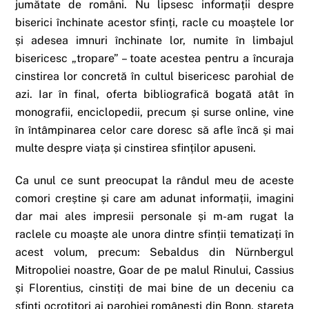
jumătate de români. Nu lipsesc informații despre
biserici închinate acestor sfinți, racle cu moaștele lor
și adesea imnuri închinate lor, numite în limbajul
bisericesc „tropare” – toate acestea pentru a încuraja
cinstirea lor concretă în cultul bisericesc parohial de
azi. Iar în final, oferta bibliografică bogată atât în
monografii, enciclopedii, precum și surse online, vine
în întâmpinarea celor care doresc să afle încă și mai
multe despre viața și cinstirea sfinților apuseni.
Ca unul ce sunt preocupat la rândul meu de aceste
comori creștine și care am adunat informații, imagini
dar mai ales impresii personale și m-am rugat la
raclele cu moaște ale unora dintre sfinții tematizați în
acest volum, precum: Sebaldus din Nürnbergul
Mitropoliei noastre, Goar de pe malul Rinului, Cassius
și Florentius, cinstiți de mai bine de un deceniu ca
sfinți ocrotitori ai parohiei românești din Bonn, stareța