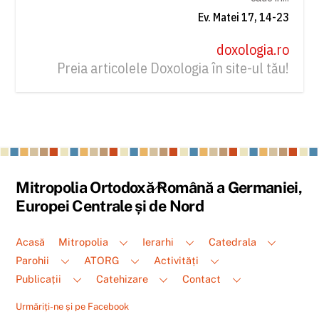
Ev. Matei 17, 14-23
doxologia.ro
Preia articolele Doxologia în site-ul tău!
Back
Mitropolia Ortodoxă Română a Germaniei,
To
Europei Centrale și de Nord
Top
Acasă
Mitropolia
Ierarhi
Catedrala
Parohii
ATORG
Activități
Publicații
Catehizare
Contact
Urmăriți-ne și pe Facebook