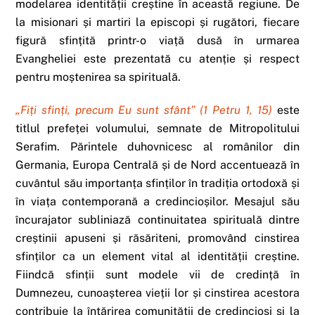
modelarea identității creștine în această regiune. De
la misionari și martiri la episcopi și rugători, fiecare
figură sfințită printr-o viață dusă în urmarea
Evangheliei este prezentată cu atenție și respect
pentru moștenirea sa spirituală.
„Fiți sfinți, precum Eu sunt sfânt” (1 Petru 1, 15)
este
titlul prefeței volumului, semnate de Mitropolitului
Serafim. Părintele duhovnicesc al românilor din
Germania, Europa Centrală și de Nord accentuează în
cuvântul său importanța sfinților în tradiția ortodoxă și
în viața contemporană a credincioșilor. Mesajul său
încurajator subliniază continuitatea spirituală dintre
creștinii apuseni și răsăriteni, promovând cinstirea
sfinților ca un element vital al identității creștine.
Fiindcă sfinții sunt modele vii de credință în
Dumnezeu, cunoașterea vieții lor și cinstirea acestora
contribuie la întărirea comunității de credincioși și la