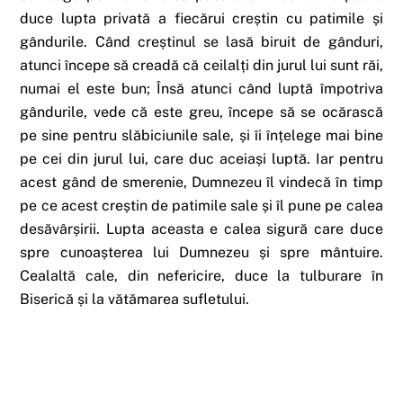
duce lupta privată a fiecărui creștin cu patimile și
gândurile. Când creștinul se lasă biruit de gânduri,
atunci începe să creadă că ceilalți din jurul lui sunt răi,
numai el este bun; Însă atunci când luptă împotriva
gândurile, vede că este greu, începe să se ocărască
pe sine pentru slăbiciunile sale, și îi înțelege mai bine
pe cei din jurul lui, care duc aceiași luptă. Iar pentru
acest gând de smerenie, Dumnezeu îl vindecă în timp
pe ce acest creștin de patimile sale și îl pune pe calea
desăvârșirii. Lupta aceasta e calea sigură care duce
spre cunoașterea lui Dumnezeu și spre mântuire.
Cealaltă cale, din nefericire, duce la tulburare în
Biserică și la vătămarea sufletului.