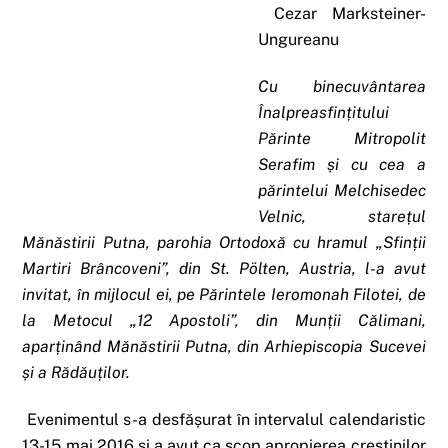
Cezar Marksteiner-
Ungureanu
Cu binecuvântarea
Înalpreasfințitului
Părinte Mitropolit
Serafim și cu cea a
părintelui Melchisedec
Velnic, starețul
Mănăstirii Putna, parohia Ortodoxă cu hramul „Sfinții
Martiri Brâncoveni”, din St. Pölten, Austria, l-a avut
invitat, în mijlocul ei, pe Părintele Ieromonah Filotei, de
la Metocul „12 Apostoli”, din Munții Călimani,
aparținând Mănăstirii Putna, din Arhiepiscopia Sucevei
și a Rădăuților.
Evenimentul s-a desfășurat în intervalul calendaristic
13-15 mai 2016 și a avut ca scop apropierea creștinilor