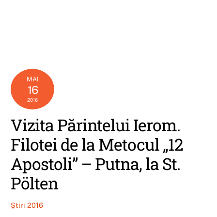
MAI
16
2016
Vizita Părintelui Ierom.
Filotei de la Metocul „12
Apostoli” – Putna, la St.
Pölten
Știri 2016