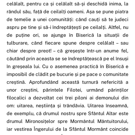
celălalt, pentru ca și celălalt să-și deschidă inima, la
rândul său, față de ceilalți oameni. Așa se pune piatra
de temelie a unei comunități: când cauți să te judeci
aspru pe tine și să-i îndreptățești pe ceilalți. Altfel, nu
de puține ori, se ajunge în Biserică la situații de
tulburare, când fiecare spune despre celălalt – sau
chiar despre preot! – că greșește într-un anume fel,
căutând prin aceasta se se îndreptățească pe el însuși
în greșeala lui. Cu o asemenea practică în Biserică e
imposibil de clădit pe bucurie și pe pace o comunitate
creștină. Aprofundând această turnură nefericită a
unor creștini, părintele Filotei, urmând părinților
filocalici a dezvoltat cei trei piloni ai demonului din
om: uitarea, neștiința și trândăvia. Uitarea înseamnă,
de exemplu, că drumul nostru spre Sfântul Altar este
drumul Mironosițelor spre Mormântul Mântuitorului,
iar vestirea Îngerului de la Sfântul Mormânt coincide