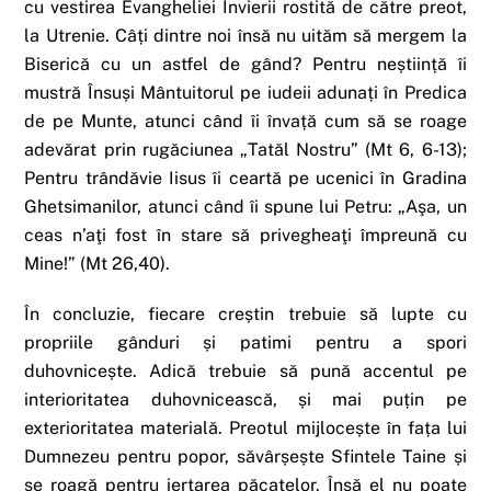
cu vestirea Evangheliei Învierii rostită de către preot,
la Utrenie. Câți dintre noi însă nu uităm să mergem la
Biserică cu un astfel de gând? Pentru neștiință îi
mustră Însuși Mântuitorul pe iudeii adunați în Predica
de pe Munte, atunci când îi învață cum să se roage
adevărat prin rugăciunea „Tatăl Nostru” (Mt 6, 6-13);
Pentru trândăvie Iisus îi ceartă pe ucenici în Gradina
Ghetsimanilor, atunci când îi spune lui Petru: „Aşa, un
ceas n’aţi fost în stare să privegheaţi împreună cu
Mine!” (Mt 26,40).
În concluzie, fiecare creștin trebuie să lupte cu
propriile gânduri și patimi pentru a spori
duhovnicește. Adică trebuie să pună accentul pe
interioritatea duhovnicească, și mai puțin pe
exterioritatea materială. Preotul mijlocește în fața lui
Dumnezeu pentru popor, săvârșește Sfintele Taine și
se roagă pentru iertarea păcatelor. Însă el nu poate