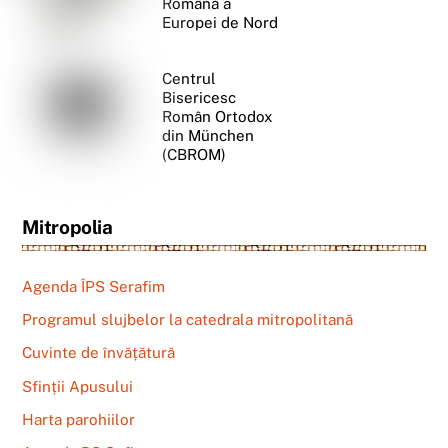
Română a
Europei de Nord
Centrul
Bisericesc
Român Ortodox
din München
(CBROM)
Mitropolia
Agenda ÎPS Serafim
Programul slujbelor la catedrala mitropolitană
Cuvinte de învățătură
Sfinții Apusului
Harta parohiilor