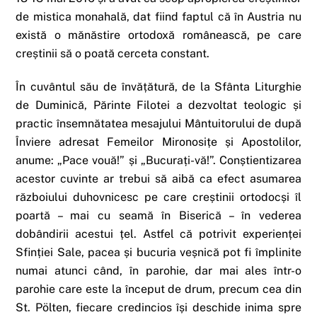
de mistica monahală, dat fiind faptul că în Austria nu
există o mănăstire ortodoxă românească, pe care
creștinii să o poată cerceta constant.
În cuvântul său de învățătură, de la Sfânta Liturghie
de Duminică, Părinte Filotei a dezvoltat teologic și
practic însemnătatea mesajului Mântuitorului de după
Înviere adresat Femeilor Mironosițe și Apostolilor,
anume: „Pace vouă!” și „Bucurați-vă!”. Conștientizarea
acestor cuvinte ar trebui să aibă ca efect asumarea
războiului duhovnicesc pe care creștinii ortodocși îl
poartă – mai cu seamă în Biserică – în vederea
dobândirii acestui țel. Astfel că potrivit experienței
Sfinției Sale, pacea și bucuria veșnică pot fi împlinite
numai atunci când, în parohie, dar mai ales într-o
parohie care este la început de drum, precum cea din
St. Pölten, fiecare credincios își deschide inima spre