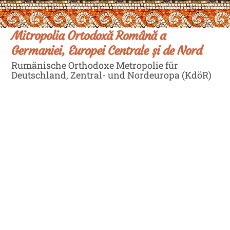
Skip
Men
to
content
Mitropolia Ortodoxă Română a
Germaniei, Europei Centrale și de Nord
Rumänische Orthodoxe Metropolie für
Deutschland, Zentral- und Nordeuropa (KdöR)