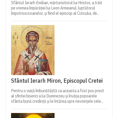
Sfântul Ierarh Emilian, mărturisitorul lui Hristos, a trăit
pe vremea împărăției lui Leon Armeanul, luptătorul
împotriva icoanelor, și fiind el episcop al Cizicului, de...
Sfântul Ierarh Miron, Episcopul Cretei
Pentru o viață îmbunătățită ca aceasta a fost pus preot
al sfintei biserici a lui Dumnezeu și învăța popoarele
sfânta bună credință și le întărea spre nevoințele cele...