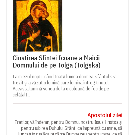
Cinstirea Sfintei Icoane a Maicii
Domnului de pe Tolga (Tolgska)
La miezul nopții, când toată lumea dormea, sfântul s-a
trezit și a văzut o lumină care lumina întreg ținutul.
Aceasta lumină venea de la o coloană de foc de pe
celălalt...
Apostolul zilei
Fraților, vă îndemn, pentru Domnul nostru Iisus Hristos și
pentru iubirea Duhului Sfânt, ca împreună cu mine, să
luptați în rugăciuni către Dumnezeu pentru mine, ca să