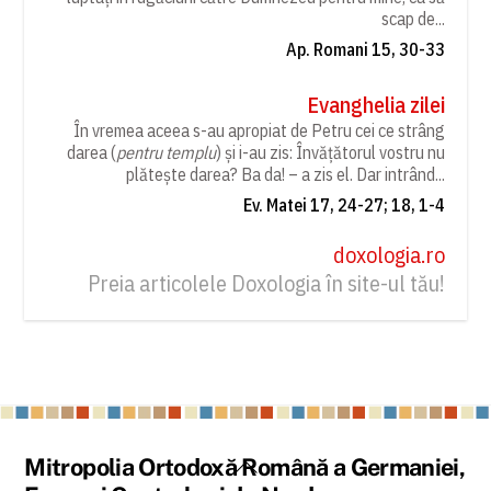
scap de...
Ap. Romani 15, 30-33
Evanghelia zilei
În vremea aceea s-au apropiat de Petru cei ce strâng
darea (
pentru templu
) și i-au zis: Învățătorul vostru nu
plătește darea? Ba da! – a zis el. Dar intrând...
Ev. Matei 17, 24-27; 18, 1-4
doxologia.ro
Preia articolele Doxologia în site-ul tău!
Back
Mitropolia Ortodoxă Română a Germaniei,
To