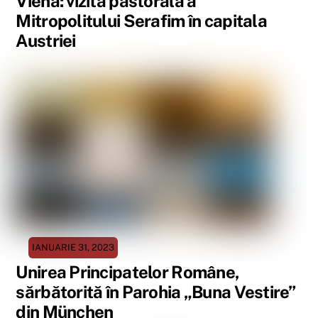
Viena: vizită pastorală a
Mitropolitului Serafim în capitala
Austriei
IANUARIE 31, 2023
Unirea Principatelor Române,
sărbătorită în Parohia „Buna Vestire”
din München