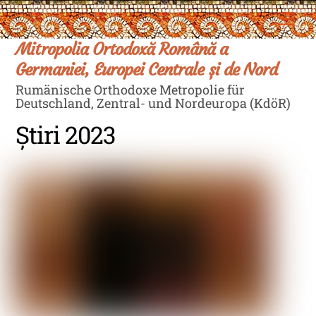
Skip
Men
to
content
Mitropolia Ortodoxă Română a
Germaniei, Europei Centrale și de Nord
Rumänische Orthodoxe Metropolie für
Deutschland, Zentral- und Nordeuropa (KdöR)
Știri 2023