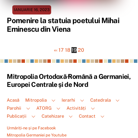
IANUARIE 16, 2023
Pomenire la statuia poetului Mihai
Eminescu din Viena
«
‹
17
18
19
20
Back
Mitropolia Ortodoxă Română a Germaniei,
To
Europei Centrale și de Nord
Top
Acasă
Mitropolia
Ierarhi
Catedrala
Parohii
ATORG
Activități
Publicații
Catehizare
Contact
Urmăriți-ne și pe Facebook
Mitropolia Germaniei pe Youtube