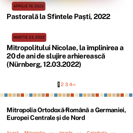
APRILIE 19, 2022
Pastorală la Sfintele Paști, 2022
MARTIE 23, 2022
Mitropolitului Nicolae, la împlinirea a
20 de ani de slujire arhierească
(Nürnberg, 12.03.2022)
1
2
3
4
›
»
Back
Mitropolia Ortodoxă Română a Germaniei,
To
Europei Centrale și de Nord
Top
Acasă
Mitropolia
Ierarhi
Catedrala