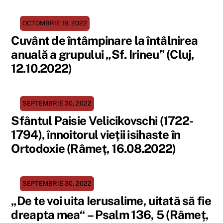
OCTOMBRIE 19, 2022
Cuvânt de întâmpinare la întâlnirea
anuală a grupului „Sf. Irineu” (Cluj,
12.10.2022)
SEPTEMBRIE 30, 2022
Sfântul Paisie Velicikovschi (1722-
1794), înnoitorul vieții isihaste în
Ortodoxie (Râmeț, 16.08.2022)
SEPTEMBRIE 30, 2022
„De te voi uita Ierusalime, uitată să fie
dreapta mea“ – Psalm 136, 5 (Râmeț,