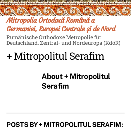
Skip
Men
to
content
Mitropolia Ortodoxă Română a
Germaniei, Europei Centrale și de Nord
Rumänische Orthodoxe Metropolie für
Deutschland, Zentral- und Nordeuropa (KdöR)
+ Mitropolitul Serafim
About
+ Mitropolitul
Serafim
POSTS BY + MITROPOLITUL SERAFIM: