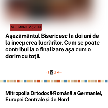
NOIEMBRIE 27, 2019
Aşezământul Bisericesc la doi ani de
la începerea lucrărilor. Cum se poate
contribui la o finalizare aşa cum o
dorim cu toţii.
‹
1
2
3
4
›
»
Back
Mitropolia Ortodoxă Română a Germaniei,
To
Europei Centrale și de Nord
Top