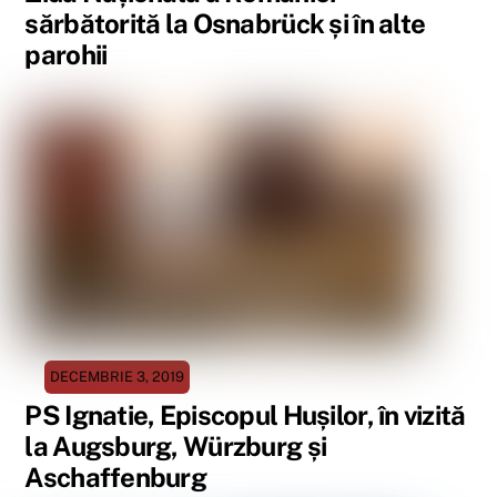
sărbătorită la Osnabrück și în alte
parohii
DECEMBRIE 3, 2019
PS Ignatie, Episcopul Hușilor, în vizită
la Augsburg, Würzburg și
Aschaffenburg