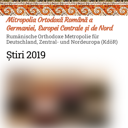
Skip
Men
to
content
Mitropolia Ortodoxă Română a
Germaniei, Europei Centrale și de Nord
Rumänische Orthodoxe Metropolie für
Deutschland, Zentral- und Nordeuropa (KdöR)
Știri 2019