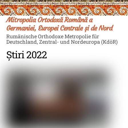
Skip
Men
to
content
Mitropolia Ortodoxă Română a
Germaniei, Europei Centrale și de Nord
Rumänische Orthodoxe Metropolie für
Deutschland, Zentral- und Nordeuropa (KdöR)
Știri 2022