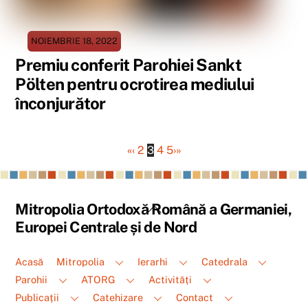
NOIEMBRIE 18, 2022
Premiu conferit Parohiei Sankt
Pölten pentru ocrotirea mediului
înconjurător
«
‹
2
3
4
5
›
»
Back
Mitropolia Ortodoxă Română a Germaniei,
To
Europei Centrale și de Nord
Top
Acasă
Mitropolia
Ierarhi
Catedrala
Parohii
ATORG
Activități
Publicații
Catehizare
Contact